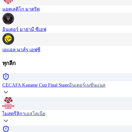
แอตเลติโก มาดริด
อินเตอร์ มาย่ามี ซีเอฟ
เอเเอล นาส์ร เอฟซี
ทุกลีก
CECAFA Kagame Cup Final Stage
อินเตอร์เนชั่นแนล
ไมสตรีลิกา
เอสโตเนีย