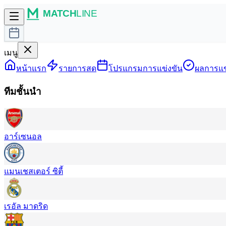
เมนู
หน้าแรก
รายการสด
โปรแกรมการแข่งขัน
ผลการแข
ทีมชั้นนำ
อาร์เซนอล
แมนเชสเตอร์ ซิตี้
เรอัล มาดริด