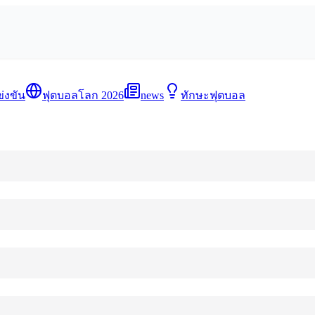
่งขัน
ฟุตบอลโลก 2026
news
ทักษะฟุตบอล