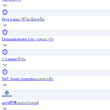
Prva Liga
มาซิโดเนียเหนือ
Danmarksserien Grp. 1
เดนมาร์ก
J. League
ญี่ปุ่น
NPL South Australia
ออสเตรเลีย
เอเรดิวิซี
เนเธอร์แลนด์