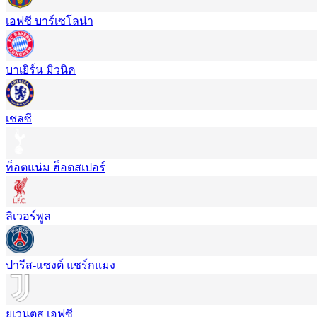
เอฟซี บาร์เซโลน่า
บาเยิร์น มิวนิค
เชลซี
ท็อตแน่ม ฮ็อตสเปอร์
ลิเวอร์พูล
ปารีส-แซงต์ แชร์กแมง
ยูเวนตุส เอฟซี