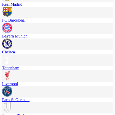
Real Madrid
FC Barcelona
Bayern Munich
Chelsea
Tottenham
Liverpool
Paris St.Germain