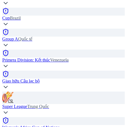
Cup
Brazil
Group A
Quốc tế
Primera Division: Kết thúc
Venezuela
Giao hữu Câu lạc bộ
Super League
Trung Quốc