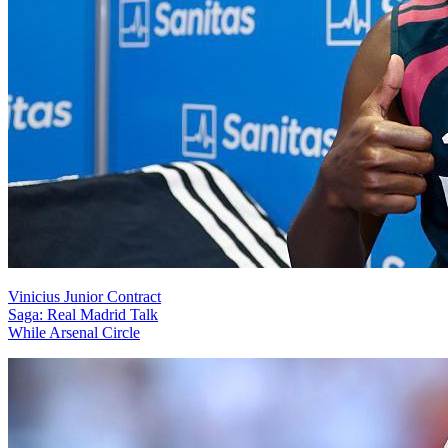
Vinicius Junior Contract
Saga: Real Madrid Talk
While Arsenal Circle