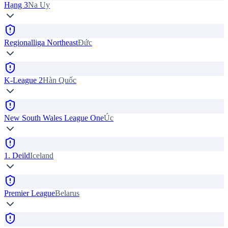
Hạng 3
Na Uy
Regionalliga Northeast
Đức
K-League 2
Hàn Quốc
New South Wales League One
Úc
1. Deild
Iceland
Premier League
Belarus