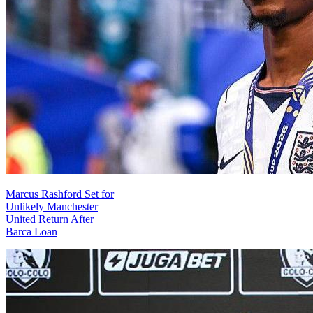
Marcus Rashford Set for
Unlikely Manchester
United Return After
Barca Loan