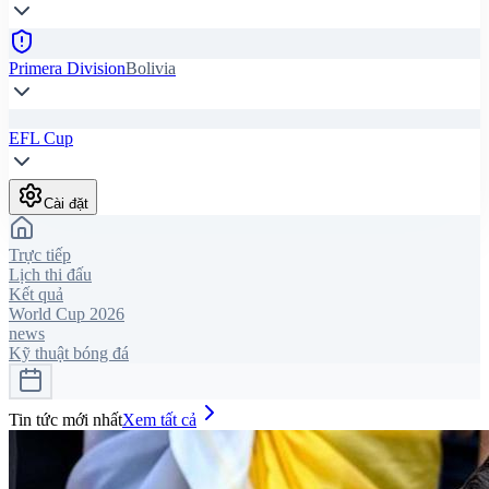
Primera Division
Bolivia
EFL Cup
Cài đặt
Trực tiếp
Lịch thi đấu
Kết quả
World Cup 2026
news
Kỹ thuật bóng đá
Tin tức mới nhất
Xem tất cả