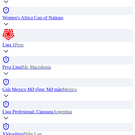
Women's Africa Cup of Nations
Liga 1
Peru
Prva Liga
Bắc Macedonia
Giải Mexico Mở rộng: Mở màn
Mexico
Liga Profesional: Clausura
Argentina
Ykkosliiga
Phần Lan