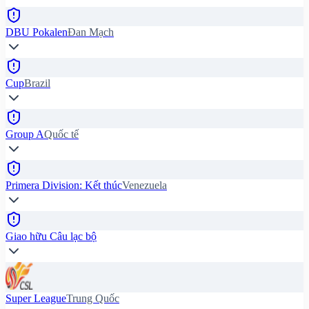
DBU Pokalen
Đan Mạch
Cup
Brazil
Group A
Quốc tế
Primera Division: Kết thúc
Venezuela
Giao hữu Câu lạc bộ
Super League
Trung Quốc