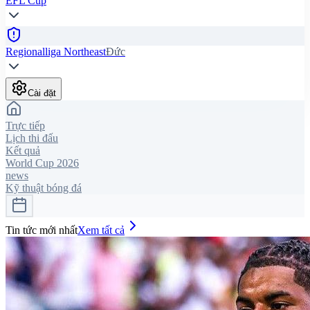
EFL Cup
Regionalliga Northeast
Đức
Cài đặt
Trực tiếp
Lịch thi đấu
Kết quả
World Cup 2026
news
Kỹ thuật bóng đá
Tin tức mới nhất
Xem tất cả