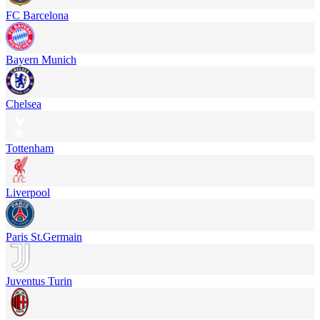
FC Barcelona
Bayern Munich
Chelsea
Tottenham
Liverpool
Paris St.Germain
Juventus Turin