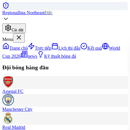
Regionalliga Northeast
Đức
Cài đặt
Menu
Trang chủ
Trực tiếp
Lịch thi đấu
Kết quả
World
Cup 2026
news
Kỹ thuật bóng đá
Đội bóng hàng đầu
Arsenal FC
Manchester City
Real Madrid