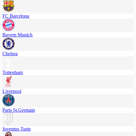
FC Barcelona
Bayern Munich
Chelsea
Tottenham
Liverpool
Paris St.Germain
Juventus Turin