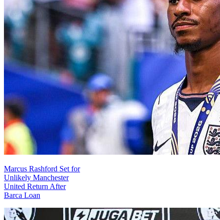
Marcus Rashford Set for
Unlikely Manchester
United Return After
Barca Loan