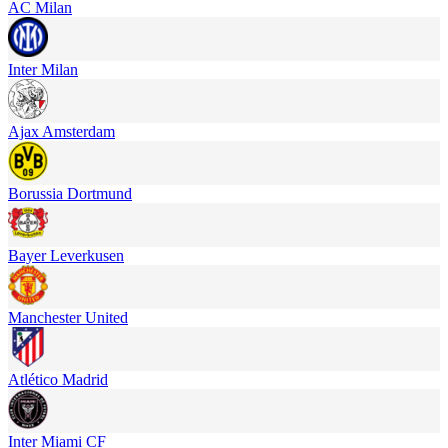
AC Milan
Inter Milan
Ajax Amsterdam
Borussia Dortmund
Bayer Leverkusen
Manchester United
Atlético Madrid
Inter Miami CF