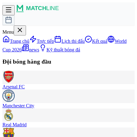
Menu
Trang chủ
Trực tiếp
Lịch thi đấu
Kết quả
World
Cup 2026
news
Kỹ thuật bóng đá
Đội bóng hàng đầu
Arsenal FC
Manchester City
Real Madrid