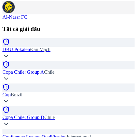
Al-Nassr FC
Tất cả giải đấu
DBU Pokalen
Đan Mạch
Copa Chile: Group A
Chile
Cup
Brazil
Copa Chile: Group D
Chile
Conference League Qualification
International