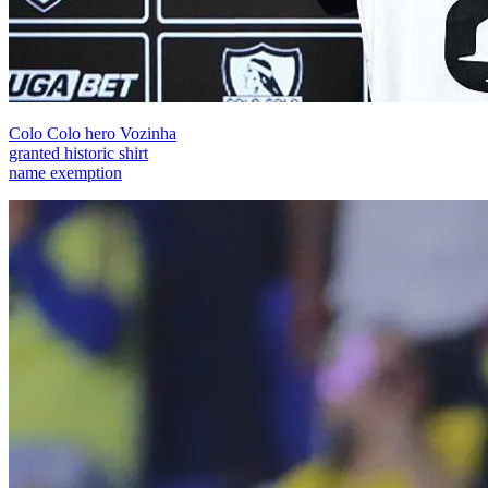
Colo Colo hero Vozinha
granted historic shirt
name exemption