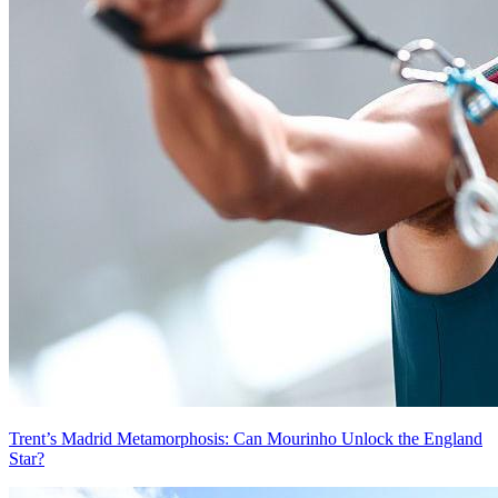
Trent’s Madrid Metamorphosis: Can Mourinho Unlock the England
Star?