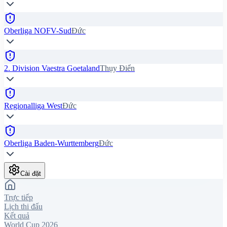
Oberliga NOFV-Sud
Đức
2. Division Vaestra Goetaland
Thụy Điển
Regionalliga West
Đức
Oberliga Baden-Wurttemberg
Đức
Cài đặt
Trực tiếp
Lịch thi đấu
Kết quả
World Cup 2026