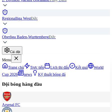
Regionalliga West
Đức
Oberliga Baden-Wurttemberg
Đức
Cài đặt
Menu
Trang chủ
Trực tiếp
Lịch thi đấu
Kết quả
World
Cup 2026
news
Kỹ thuật bóng đá
Đội bóng hàng đầu
Arsenal FC