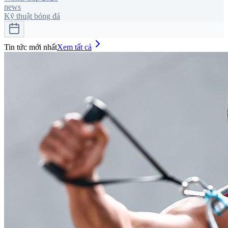
news
Kỹ thuật bóng đá
Tin tức mới nhất
Xem tất cả