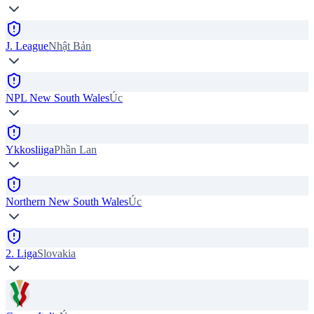
J. League
Nhật Bản
NPL New South Wales
Úc
Ykkosliiga
Phần Lan
Northern New South Wales
Úc
2. Liga
Slovakia