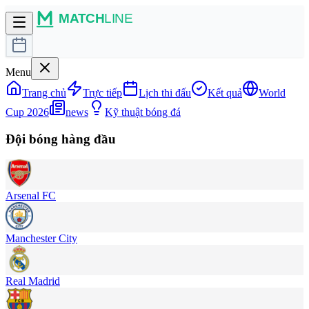
Menu
Trang chủ
Trực tiếp
Lịch thi đấu
Kết quả
World
Cup 2026
news
Kỹ thuật bóng đá
Đội bóng hàng đầu
Arsenal FC
Manchester City
Real Madrid