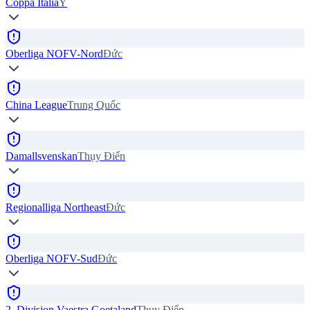
Coppa Italia
Ý
Oberliga NOFV-Nord
Đức
China League
Trung Quốc
Damallsvenskan
Thụy Điển
Regionalliga Northeast
Đức
Oberliga NOFV-Sud
Đức
2. Division Vaestra Goetaland
Thụy Điển