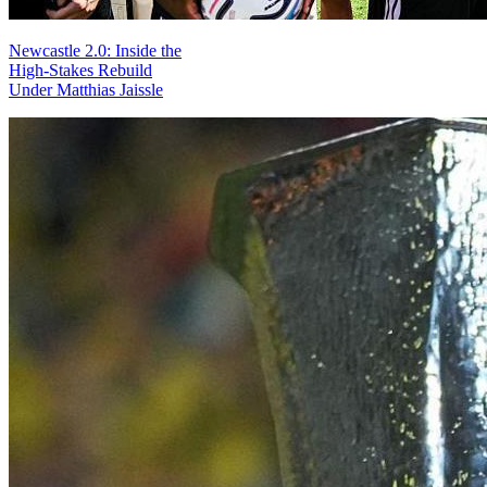
Newcastle 2.0: Inside the
High-Stakes Rebuild
Under Matthias Jaissle