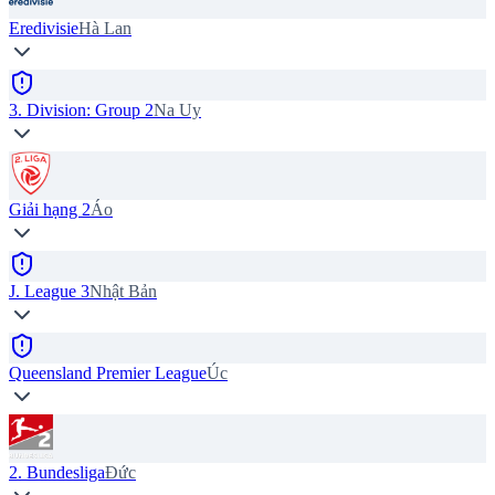
Eredivisie
Hà Lan
3. Division: Group 2
Na Uy
Giải hạng 2
Áo
J. League 3
Nhật Bản
Queensland Premier League
Úc
2. Bundesliga
Đức