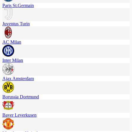
Paris St.Germain
Juventus Turin
AC Milan
Inter Milan
Ajax Amsterdam
Borussia Dortmund
Bayer Leverkusen