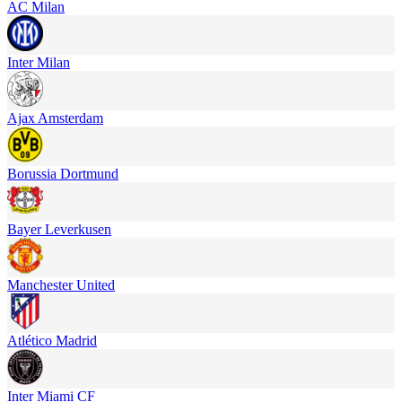
AC Milan
Inter Milan
Ajax Amsterdam
Borussia Dortmund
Bayer Leverkusen
Manchester United
Atlético Madrid
Inter Miami CF