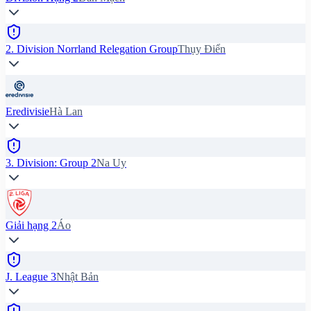
2. Division Norrland Relegation Group
Thụy Điển
Eredivisie
Hà Lan
3. Division: Group 2
Na Uy
Giải hạng 2
Áo
J. League 3
Nhật Bản