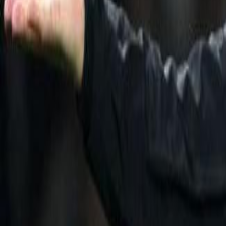
J. League 2
Japan
J. League 3
Japan
Eredivisie
Niederlande
South Australia State League 1
Australien
NPL Tasmania
Australien
Danmarksserien Grp. 1
Dänemark