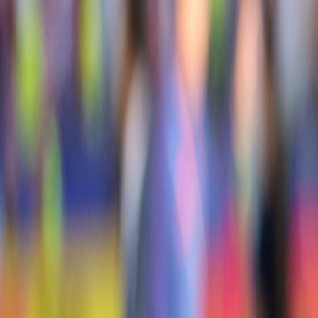
Super League
China
Liga Profesional: Clausura
Argentinien
Liga 1
Peru
Ykkosliiga
Finnland
NorZone Premier League
Australien
J. League
Japan