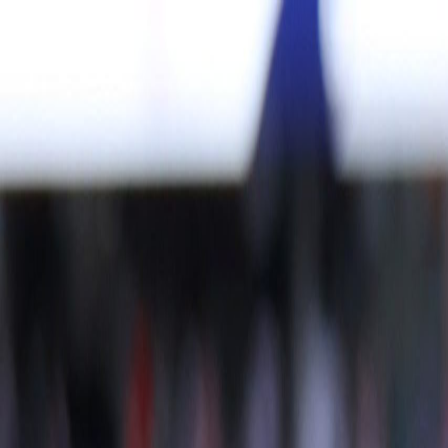
Menü
Heim
Live-Spiele
Spielplan
Ergebnisse
Weltmeisters
Top-Teams
Arsenal FC
Manchester City
Real Madrid
FC Barcelona