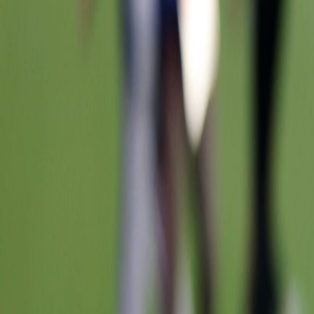
Serie B
Ecuador
New South Wales League One
Australien
Premier League
Belarus
K-League 2
Republik Korea
Durand-Cup
Indien
EFL Cup