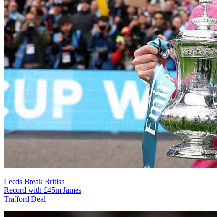
Leeds Break British
Record with £45m James
Trafford Deal