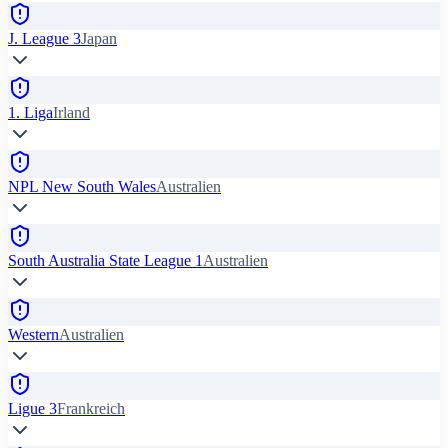
J. League 3
Japan
1. Liga
Irland
NPL New South Wales
Australien
South Australia State League 1
Australien
Western
Australien
Ligue 3
Frankreich