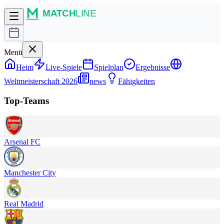
Menü
Heim
Live-Spiele
Spielplan
Ergebnisse
Weltmeisterschaft 2026
news
Fähigkeiten
Top-Teams
Arsenal FC
Manchester City
Real Madrid