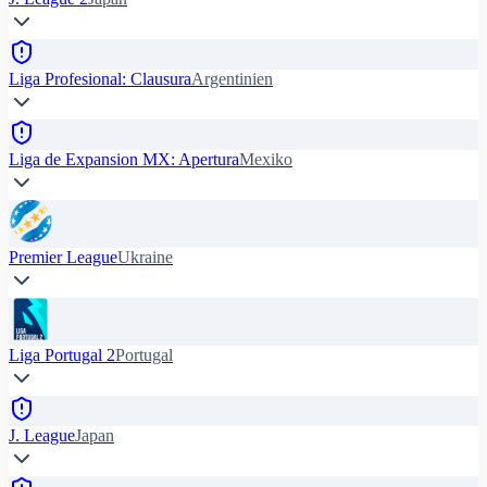
Liga Profesional: Clausura
Argentinien
Liga de Expansion MX: Apertura
Mexiko
Premier League
Ukraine
Liga Portugal 2
Portugal
J. League
Japan