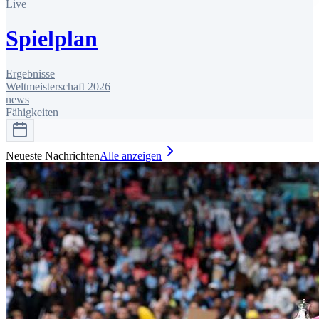
Live
Spielplan
Ergebnisse
Weltmeisterschaft 2026
news
Fähigkeiten
Neueste Nachrichten
Alle anzeigen