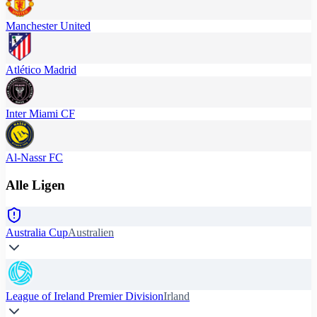
Manchester United
Atlético Madrid
Inter Miami CF
Al-Nassr FC
Alle Ligen
Australia Cup
Australien
League of Ireland Premier Division
Irland