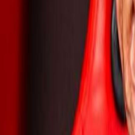
Eredivisie
Niederlande
NPL South Australia
Australien
Liga 3 Zona B
Portugal
Capital Premier League
Australien
Elitettan
Schweden
J. League 2
Japan