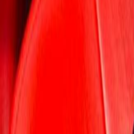
Liga II
Rumänien
MLS
USA
New South Wales League One
Australien
NPL New South Wales
Australien
Superettan
Schweden
Victoria Premier League
Australien