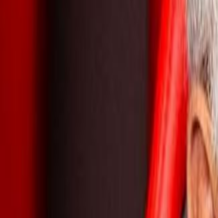
Division 2, Norra Gotaland 2025
Schweden
Liga Portugal 2
Portugal
Western
Australien
NorZone Premier League
Australien
J. League
Japan
J. League 3
Japan