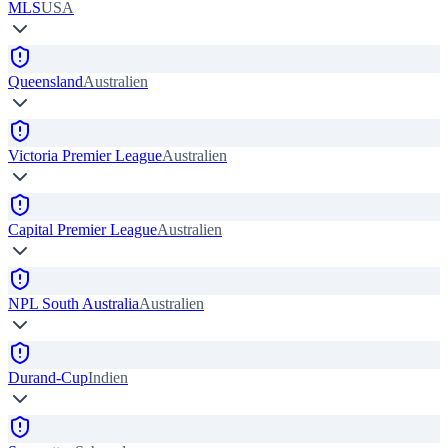
MLS
USA
Queensland
Australien
Victoria Premier League
Australien
Capital Premier League
Australien
NPL South Australia
Australien
Durand-Cup
Indien