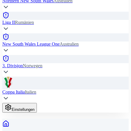
Northern New South Wales
Australien
Liga II
Rumänien
New South Wales League One
Australien
3. Divisjon
Norwegen
Coppa Italia
Italien
Einstellungen