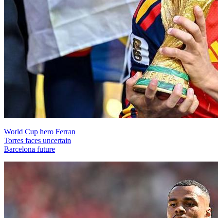
World Cup hero Ferran
Torres faces uncertain
Barcelona future