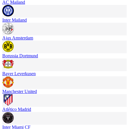
AC Mailand
Inter Mailand
Ajax Amsterdam
Borussia Dortmund
Bayer Leverkusen
Manchester United
Atlético Madrid
Inter Miami CF