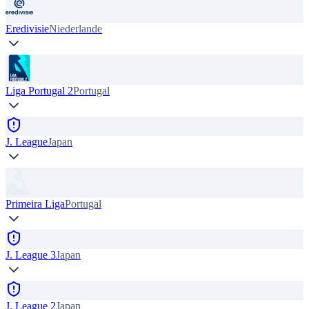
Eredivisie
Niederlande
Liga Portugal 2
Portugal
J. League
Japan
Primeira Liga
Portugal
J. League 3
Japan
J. League 2
Japan