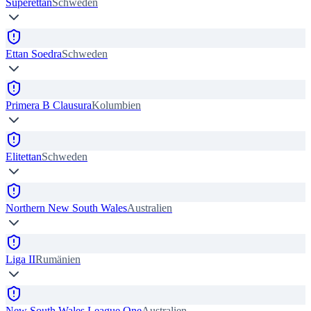
Superettan
Schweden
Ettan Soedra
Schweden
Primera B Clausura
Kolumbien
Elitettan
Schweden
Northern New South Wales
Australien
Liga II
Rumänien
New South Wales League One
Australien