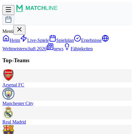
Menü
Heim
Live-Spiele
Spielplan
Ergebnisse
Weltmeisterschaft 2026
news
Fähigkeiten
Top-Teams
Arsenal FC
Manchester City
Real Madrid