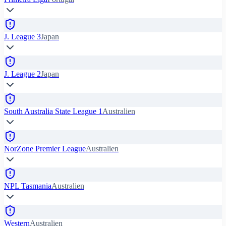
J. League 3
Japan
J. League 2
Japan
South Australia State League 1
Australien
NorZone Premier League
Australien
NPL Tasmania
Australien
Western
Australien