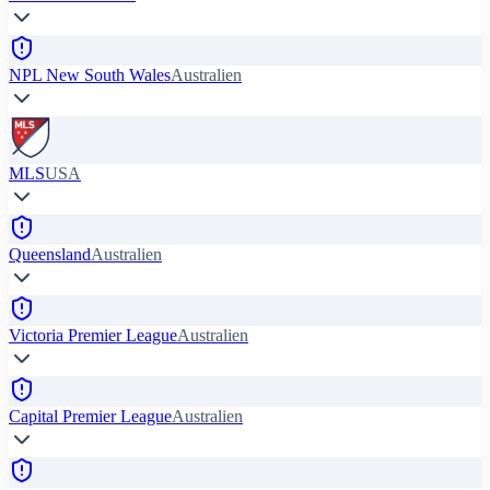
NPL New South Wales
Australien
MLS
USA
Queensland
Australien
Victoria Premier League
Australien
Capital Premier League
Australien