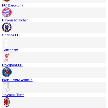
FC Barcelona
Bayern München
Chelsea FC
Tottenham
Liverpool FC
Paris Saint-Germain
Juventus Turin