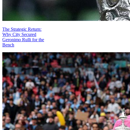
The Strategic Return:
Why City Secured
Geronimo Rulli for the
Bench