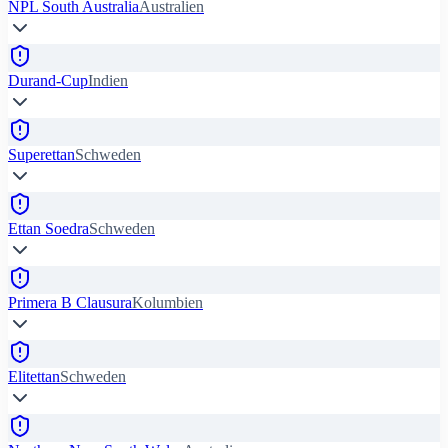
NPL South Australia
Australien
Durand-Cup
Indien
Superettan
Schweden
Ettan Soedra
Schweden
Primera B Clausura
Kolumbien
Elitettan
Schweden