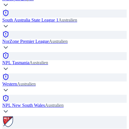
South Australia State League 1
Australien
NorZone Premier League
Australien
NPL Tasmania
Australien
Western
Australien
NPL New South Wales
Australien