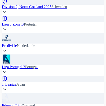
Division 2, Norra Gotaland 2025
Schweden
Liga 3 Zona B
Portugal
Eredivisie
Niederlande
Liga Portugal 2
Portugal
J. League
Japan
Primeira Liga
Portugal