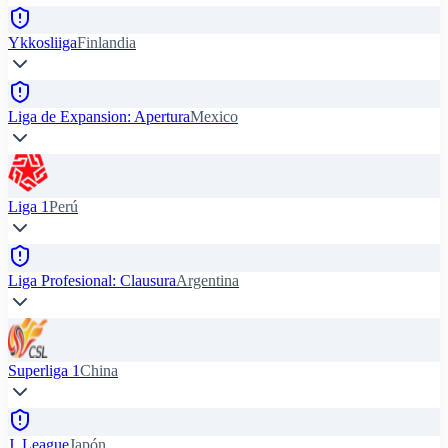
Ykkosliiga
Finlandia
Liga de Expansion: Apertura
Mexico
Liga 1
Perú
Liga Profesional: Clausura
Argentina
Superliga 1
China
J. League
Japón