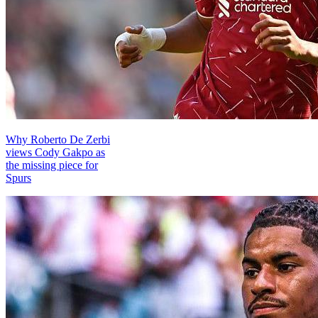
Why Roberto De Zerbi
views Cody Gakpo as
the missing piece for
Spurs