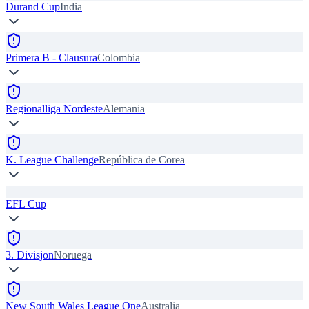
Durand Cup
India
Primera B - Clausura
Colombia
Regionalliga Nordeste
Alemania
K. League Challenge
República de Corea
EFL Cup
3. Divisjon
Noruega
New South Wales League One
Australia