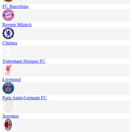
FC Barcelona
Bayern Múnich
Chelsea
Tottenham Hotspur FC
Liverpool
Paris Saint-Germain FC
Juventus