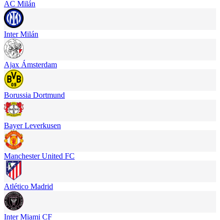
AC Milán
Inter Milán
Ajax Ámsterdam
Borussia Dortmund
Bayer Leverkusen
Manchester United FC
Atlético Madrid
Inter Miami CF