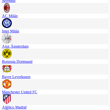
Juventus
AC Milán
Inter Milán
Ajax Ámsterdam
Borussia Dortmund
Bayer Leverkusen
Manchester United FC
Atlético Madrid