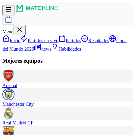
Menú
Inicio
Partidos en vivo
Partidos
Resultados
Copa
del Mundo 2026
news
Habilidades
Mejores equipos
Arsenal
Manchester City
Real Madrid CF