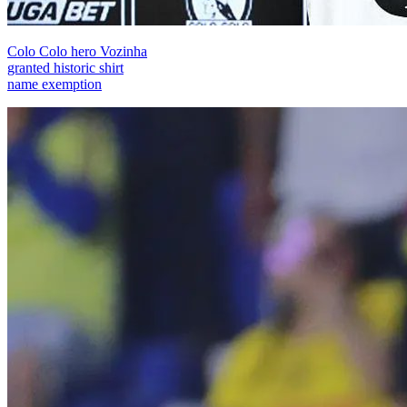
Colo Colo hero Vozinha
granted historic shirt
name exemption