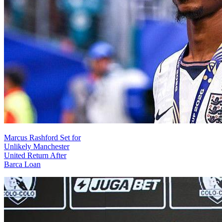
Marcus Rashford Set for
Unlikely Manchester
United Return After
Barca Loan