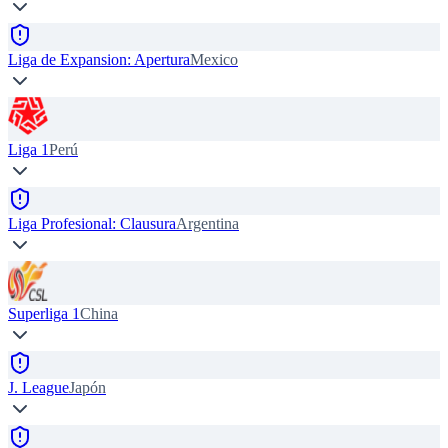
Liga de Expansion: Apertura
Mexico
Liga 1
Perú
Liga Profesional: Clausura
Argentina
Superliga 1
China
J. League
Japón