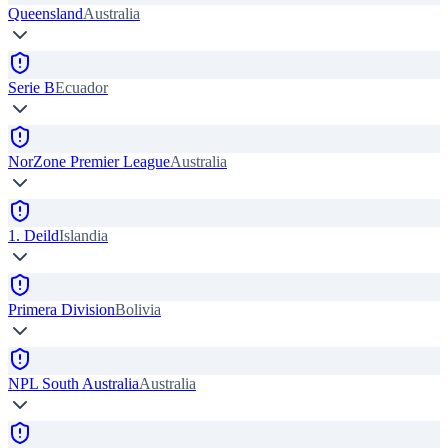
Queensland
Australia
Serie B
Ecuador
NorZone Premier League
Australia
1. Deild
Islandia
Primera Division
Bolivia
NPL South Australia
Australia