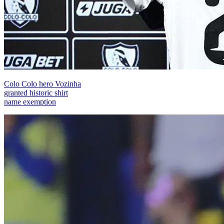
Colo Colo hero Vozinha
granted historic shirt
name exemption