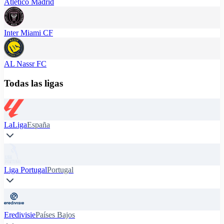
Atlético Madrid
Inter Miami CF
AL Nassr FC
Todas las ligas
LaLiga
España
Liga Portugal
Portugal
Eredivisie
Países Bajos