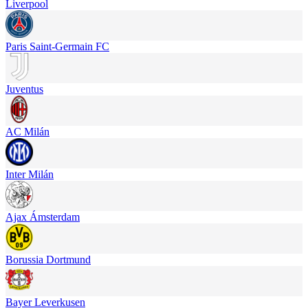
Liverpool
Paris Saint-Germain FC
Juventus
AC Milán
Inter Milán
Ajax Ámsterdam
Borussia Dortmund
Bayer Leverkusen