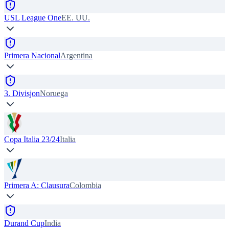
USL League One
EE. UU.
Primera Nacional
Argentina
3. Divisjon
Noruega
Copa Italia 23/24
Italia
Primera A: Clausura
Colombia
Durand Cup
India