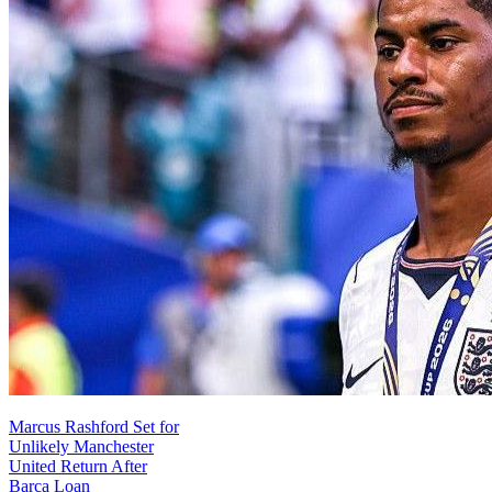
Marcus Rashford Set for
Unlikely Manchester
United Return After
Barca Loan