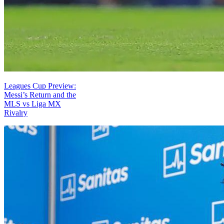
Leagues Cup Preview:
Messi’s Return and the
MLS vs Liga MX
Rivalry