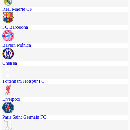
Real Madrid CF
FC Barcelona
Bayern Múnich
Chelsea
Tottenham Hotspur FC
Liverpool
Paris Saint-Germain FC