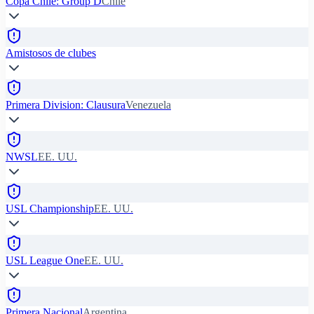
Copa Chile: Group D
Chile
Amistosos de clubes
Primera Division: Clausura
Venezuela
NWSL
EE. UU.
USL Championship
EE. UU.
USL League One
EE. UU.
Primera Nacional
Argentina