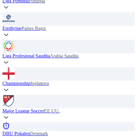
Liga Portugal
Portugal
Eredivisie
Países Bajos
Liga Profesional Saudita
Arabia Saudita
Championship
Inglaterra
Major League Soccer
EE.UU.
DBU Pokalen
Denmark