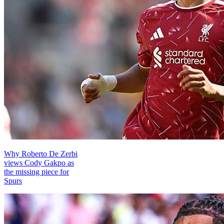
Why Roberto De Zerbi
views Cody Gakpo as
the missing piece for
Spurs