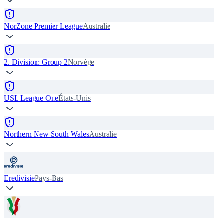
NorZone Premier League
Australie
2. Division: Group 2
Norvège
USL League One
États-Unis
Northern New South Wales
Australie
Eredivisie
Pays-Bas