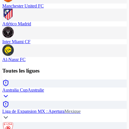
Manchester United FC
Atlético Madrid
Inter Miami CF
Al-Nassr FC
Toutes les ligues
Australia Cup
Australie
Liga de Expansion MX : Apertura
Mexique