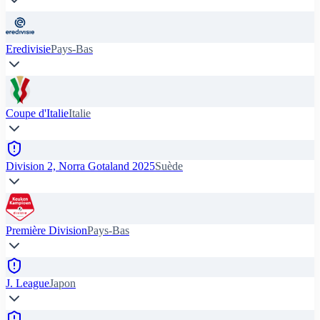
Eredivisie
Pays-Bas
Coupe d'Italie
Italie
Division 2, Norra Gotaland 2025
Suède
Première Division
Pays-Bas
J. League
Japon