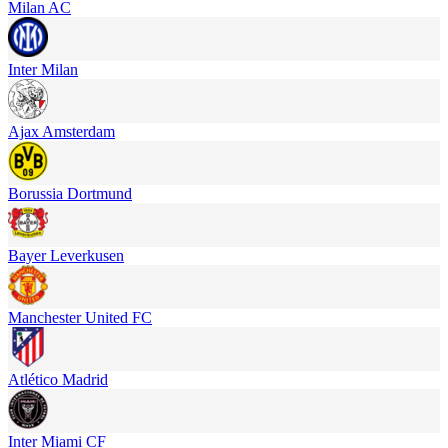
Milan AC
Inter Milan
Ajax Amsterdam
Borussia Dortmund
Bayer Leverkusen
Manchester United FC
Atlético Madrid
Inter Miami CF