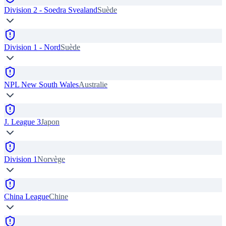
Division 2 - Soedra Svealand
Suède
Division 1 - Nord
Suède
NPL New South Wales
Australie
J. League 3
Japon
Division 1
Norvège
China League
Chine