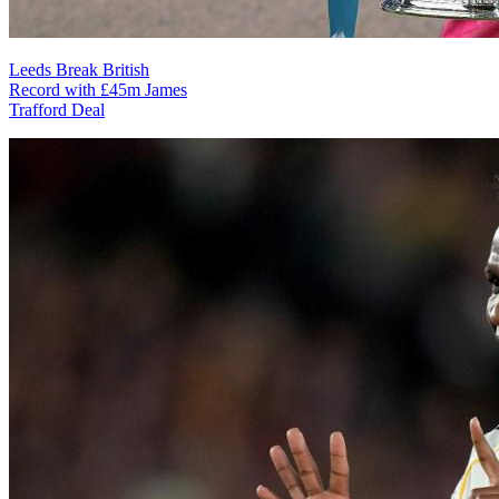
Leeds Break British
Record with £45m James
Trafford Deal