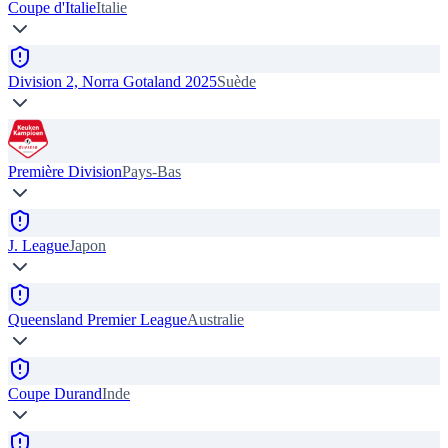
Coupe d'Italie
Italie
Division 2, Norra Gotaland 2025
Suède
Première Division
Pays-Bas
J. League
Japon
Queensland Premier League
Australie
Coupe Durand
Inde