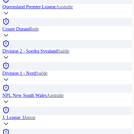
Queensland Premier League
Australie
Coupe Durand
Inde
Division 2 - Soedra Svealand
Suède
Division 1 - Nord
Suède
NPL New South Wales
Australie
J. League 3
Japon