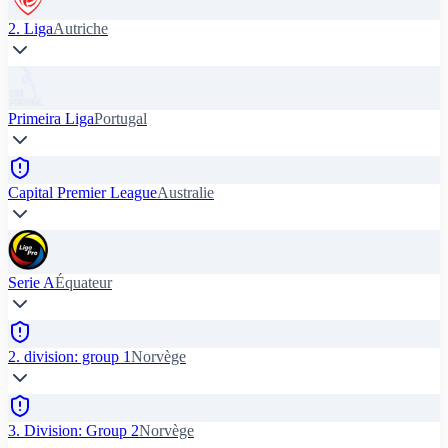
2. Liga
Autriche
Primeira Liga
Portugal
Capital Premier League
Australie
Serie A
Équateur
2. division: group 1
Norvège
3. Division: Group 2
Norvège