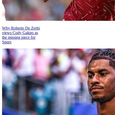
Why Roberto De Zerbi
views Cody Gakpo as
the missing piece for
Spurs