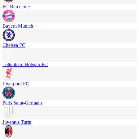
FC Barcelone
Bayern Munich
Chelsea FC
Tottenham Hotspur FC
Liverpool FC
Paris Saint-Germain
Juventus Turin