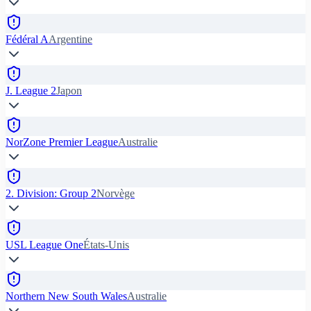
Fédéral A
Argentine
J. League 2
Japon
NorZone Premier League
Australie
2. Division: Group 2
Norvège
USL League One
États-Unis
Northern New South Wales
Australie