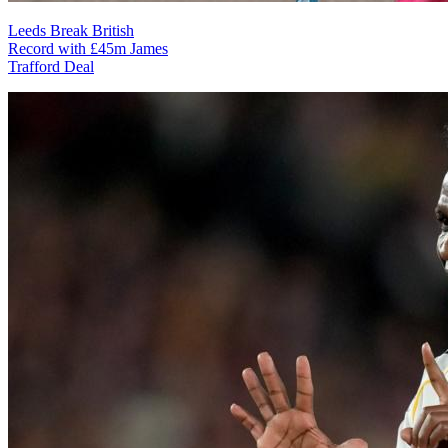
Leeds Break British
Record with £45m James
Trafford Deal