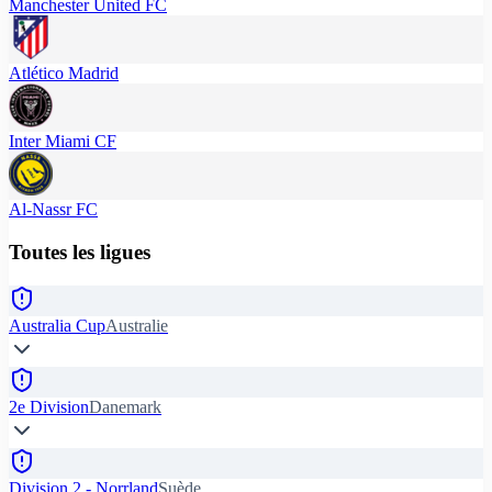
Manchester United FC
Atlético Madrid
Inter Miami CF
Al-Nassr FC
Toutes les ligues
Australia Cup
Australie
2e Division
Danemark
Division 2 - Norrland
Suède