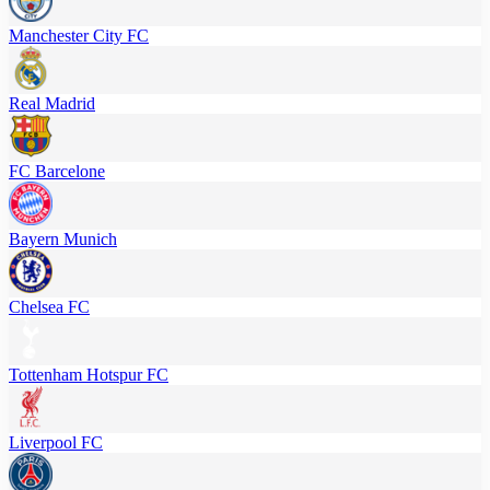
Manchester City FC
Real Madrid
FC Barcelone
Bayern Munich
Chelsea FC
Tottenham Hotspur FC
Liverpool FC