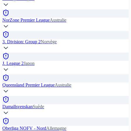
NorZone Premier League
Australie
3. Division: Group 2
Norvège
J. League 2
Japon
Queensland Premier League
Australie
Damallsvenskan
Suède
Oberliga NOFV - Nord
Allemagne