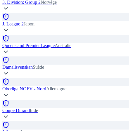
3. Division: Group 2
Norvège
J. League 2
Japon
Queensland Premier League
Australie
Damallsvenskan
Suède
Oberliga NOFV - Nord
Allemagne
Coupe Durand
Inde