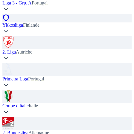
Liga 3 - Grp. A
Portugal
Ykkosliiga
Finlande
2. Liga
Autriche
Primeira Liga
Portugal
Coupe d'Italie
Italie
2. Bundesliga
Allemagne