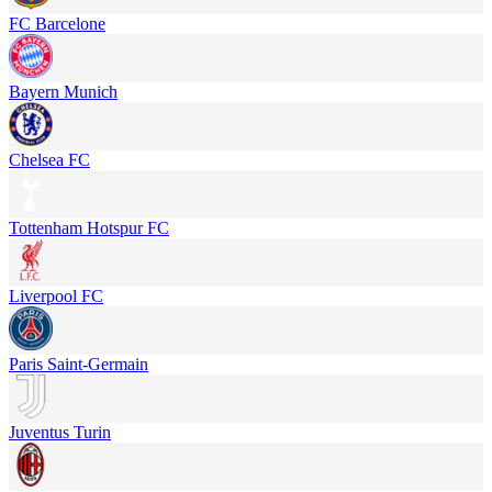
FC Barcelone
Bayern Munich
Chelsea FC
Tottenham Hotspur FC
Liverpool FC
Paris Saint-Germain
Juventus Turin