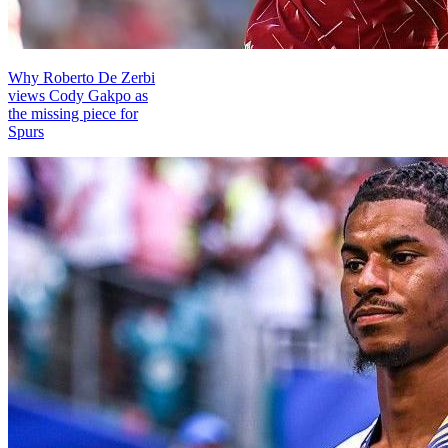
Why Roberto De Zerbi
views Cody Gakpo as
the missing piece for
Spurs