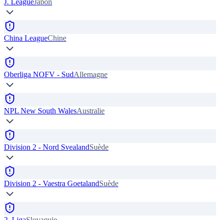
J. League
Japon
China League
Chine
Oberliga NOFV - Sud
Allemagne
NPL New South Wales
Australie
Division 2 - Nord Svealand
Suède
Division 2 - Vaestra Goetaland
Suède
2. Liga
Slovaquie