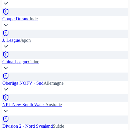
Coupe Durand
Inde
J. League
Japon
China League
Chine
Oberliga NOFV - Sud
Allemagne
NPL New South Wales
Australie
Division 2 - Nord Svealand
Suède