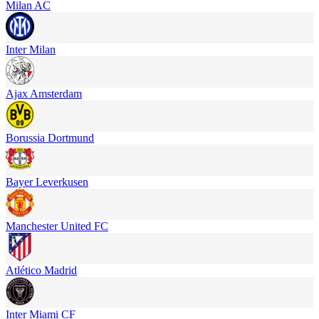
Milan AC
Inter Milan
Ajax Amsterdam
Borussia Dortmund
Bayer Leverkusen
Manchester United FC
Atlético Madrid
Inter Miami CF