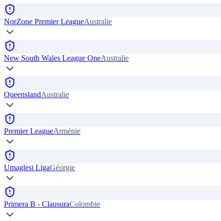
NorZone Premier League
Australie
New South Wales League One
Australie
Queensland
Australie
Premier League
Arménie
Umaglesi Liga
Géorgie
Primera B - Clausura
Colombie