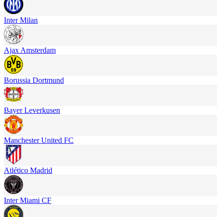
Inter Milan
Ajax Amsterdam
Borussia Dortmund
Bayer Leverkusen
Manchester United FC
Atlético Madrid
Inter Miami CF