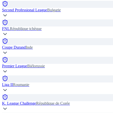
Second Professional League
Bulgarie
FNL
République tchèque
Coupe Durand
Inde
Premier League
Biélorussie
Liga II
Roumanie
K. League Challenge
République de Corée