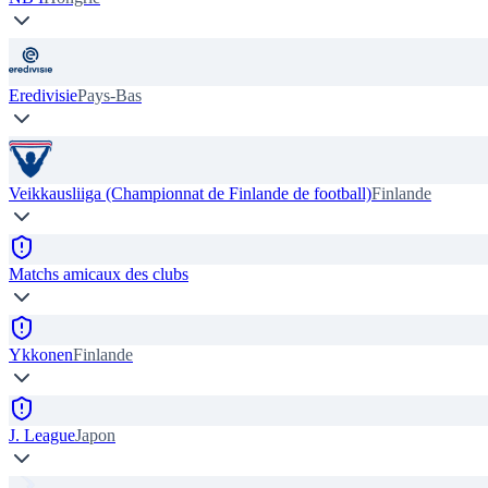
Eredivisie
Pays-Bas
Veikkausliiga (Championnat de Finlande de football)
Finlande
Matchs amicaux des clubs
Ykkonen
Finlande
J. League
Japon