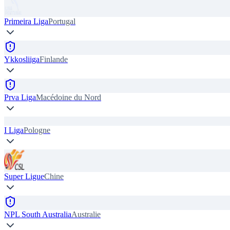
Primeira Liga
Portugal
Ykkosliiga
Finlande
Prva Liga
Macédoine du Nord
I Liga
Pologne
Super Ligue
Chine
NPL South Australia
Australie