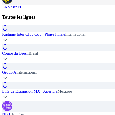
Al-Nassr FC
Toutes les ligues
Kagame Inter-Club Cup - Phase Finale
International
Coupe du Brésil
Brésil
Group A
International
Liga de Expansion MX : Apertura
Mexique
NB I
Hongrie