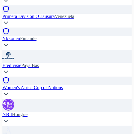
Primera Division : Clausura
Venezuela
Ykkonen
Finlande
Eredivisie
Pays-Bas
Women's Africa Cup of Nations
NB I
Hongrie