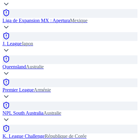
Liga de Expansion MX : Apertura
Mexique
J. League
Japon
Queensland
Australie
Premier League
Arménie
NPL South Australia
Australie
K. League Challenge
République de Corée