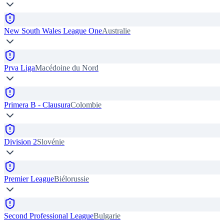
New South Wales League One
Australie
Prva Liga
Macédoine du Nord
Primera B - Clausura
Colombie
Division 2
Slovénie
Premier League
Biélorussie
Second Professional League
Bulgarie