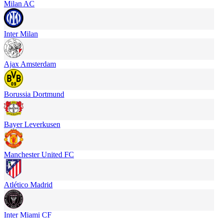
Milan AC
Inter Milan
Ajax Amsterdam
Borussia Dortmund
Bayer Leverkusen
Manchester United FC
Atlético Madrid
Inter Miami CF