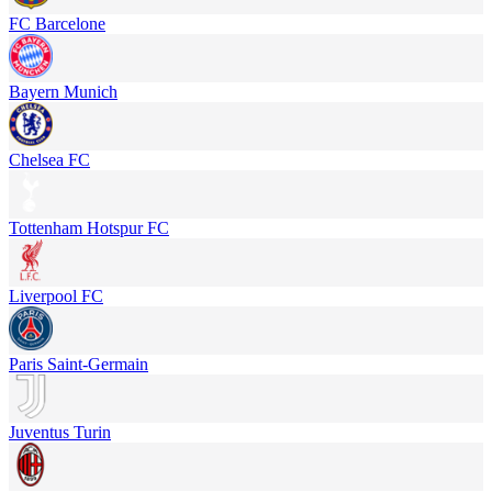
FC Barcelone
Bayern Munich
Chelsea FC
Tottenham Hotspur FC
Liverpool FC
Paris Saint-Germain
Juventus Turin