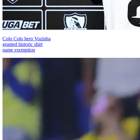
Colo Colo hero Vozinha
granted historic shirt
name exemption