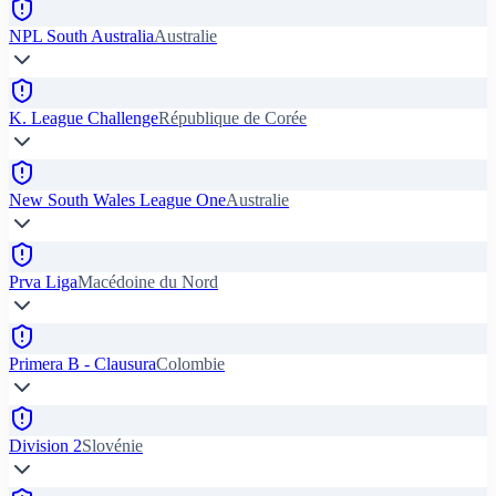
NPL South Australia
Australie
K. League Challenge
République de Corée
New South Wales League One
Australie
Prva Liga
Macédoine du Nord
Primera B - Clausura
Colombie
Division 2
Slovénie