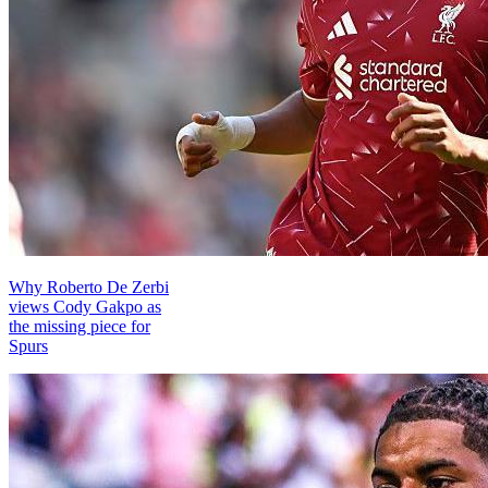
Why Roberto De Zerbi
views Cody Gakpo as
the missing piece for
Spurs