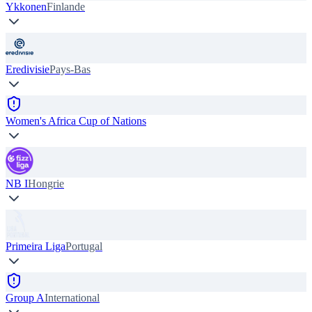
Ykkonen
Finlande
Eredivisie
Pays-Bas
Women's Africa Cup of Nations
NB I
Hongrie
Primeira Liga
Portugal
Group A
International