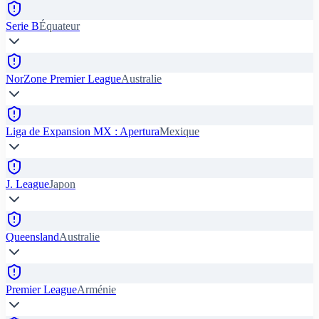
Serie B
Équateur
NorZone Premier League
Australie
Liga de Expansion MX : Apertura
Mexique
J. League
Japon
Queensland
Australie
Premier League
Arménie