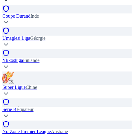
Coupe Durand
Inde
Umaglesi Liga
Géorgie
Ykkosliiga
Finlande
Super Ligue
Chine
Serie B
Équateur
NorZone Premier League
Australie