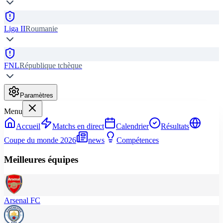
Liga II
Roumanie
FNL
République tchèque
Paramètres
Menu
Accueil
Matchs en direct
Calendrier
Résultats
Coupe du monde 2026
news
Compétences
Meilleures équipes
Arsenal FC