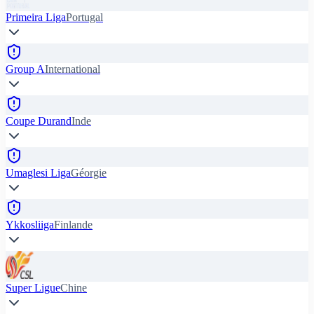
Primeira Liga
Portugal
Group A
International
Coupe Durand
Inde
Umaglesi Liga
Géorgie
Ykkosliiga
Finlande
Super Ligue
Chine