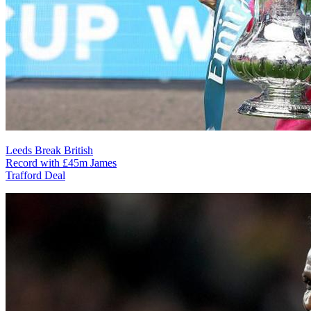
Leeds Break British
Record with £45m James
Trafford Deal