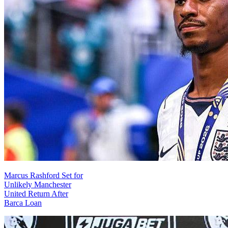
Marcus Rashford Set for
Unlikely Manchester
United Return After
Barca Loan