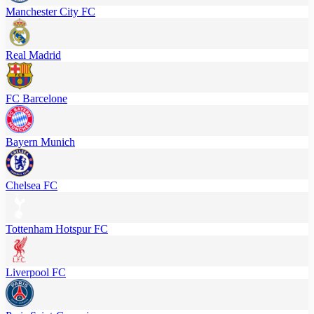
Manchester City FC
Real Madrid
FC Barcelone
Bayern Munich
Chelsea FC
Tottenham Hotspur FC
Liverpool FC