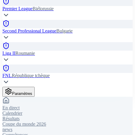
Premier League
Biélorussie
Second Professional League
Bulgarie
Liga II
Roumanie
FNL
République tchèque
Paramètres
En direct
Calendrier
Résultats
Coupe du monde 2026
news
Compétences