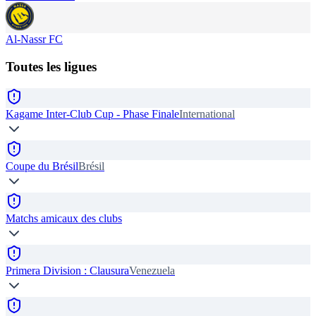
Al-Nassr FC
Toutes les ligues
Kagame Inter-Club Cup - Phase Finale
International
Coupe du Brésil
Brésil
Matchs amicaux des clubs
Primera Division : Clausura
Venezuela