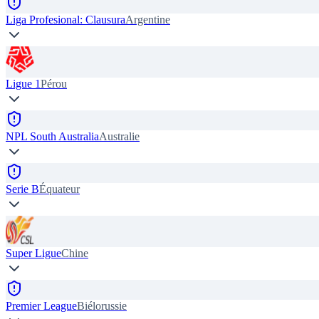
Liga Profesional: Clausura
Argentine
Ligue 1
Pérou
NPL South Australia
Australie
Serie B
Équateur
Super Ligue
Chine
Premier League
Biélorussie