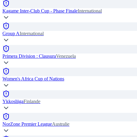
Kagame Inter-Club Cup - Phase Finale
International
Group A
International
Primera Division : Clausura
Venezuela
Women's Africa Cup of Nations
Ykkosliiga
Finlande
NorZone Premier League
Australie