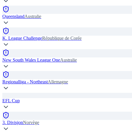
Queensland
Australie
K. League Challenge
République de Corée
New South Wales League One
Australie
Regionalliga - Northeast
Allemagne
EFL Cup
3. Divisjon
Norvège