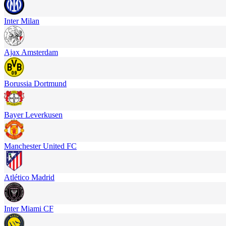
Inter Milan
Ajax Amsterdam
Borussia Dortmund
Bayer Leverkusen
Manchester United FC
Atlético Madrid
Inter Miami CF