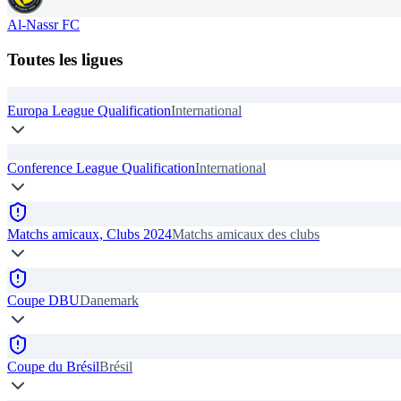
Al-Nassr FC
Toutes les ligues
Europa League Qualification
International
Conference League Qualification
International
Matchs amicaux, Clubs 2024
Matchs amicaux des clubs
Coupe DBU
Danemark
Coupe du Brésil
Brésil