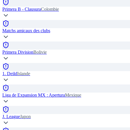
Primera B - Clausura
Colombie
Matchs amicaux des clubs
Primera Division
Bolivie
1. Deild
Islande
Liga de Expansion MX : Apertura
Mexique
J. League
Japon