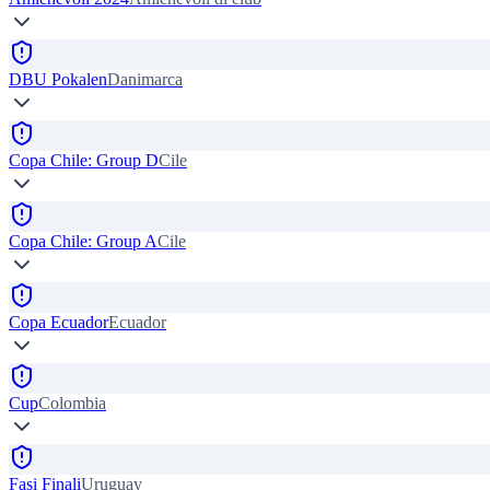
DBU Pokalen
Danimarca
Copa Chile: Group D
Cile
Copa Chile: Group A
Cile
Copa Ecuador
Ecuador
Cup
Colombia
Fasi Finali
Uruguay