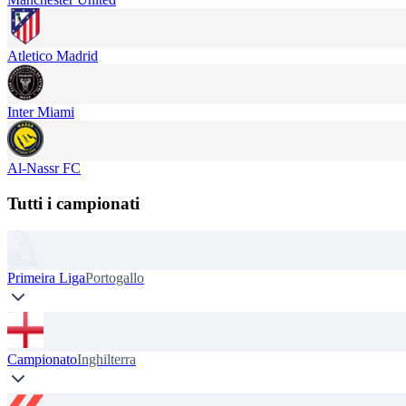
Atletico Madrid
Inter Miami
Al-Nassr FC
Tutti i campionati
Primeira Liga
Portogallo
Campionato
Inghilterra