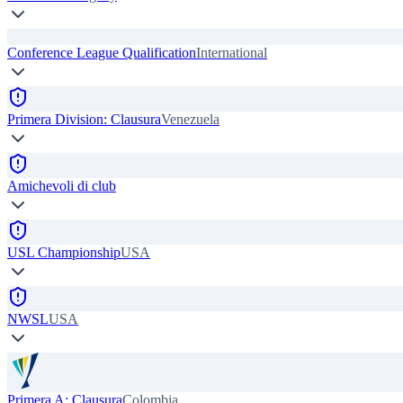
Conference League Qualification
International
Primera Division: Clausura
Venezuela
Amichevoli di club
USL Championship
USA
NWSL
USA
Primera A: Clausura
Colombia