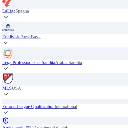
LaLiga
Spagna
Eredivisie
Paesi Bassi
Lega Professionistica Saudita
Arabia Saudita
MLS
USA
Europa League Qualification
International
Amichevoli 2024
Amichevoli di club