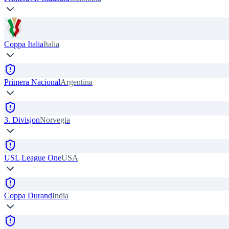
Coppa Italia
Italia
Primera Nacional
Argentina
3. Divisjon
Norvegia
USL League One
USA
Coppa Durand
India