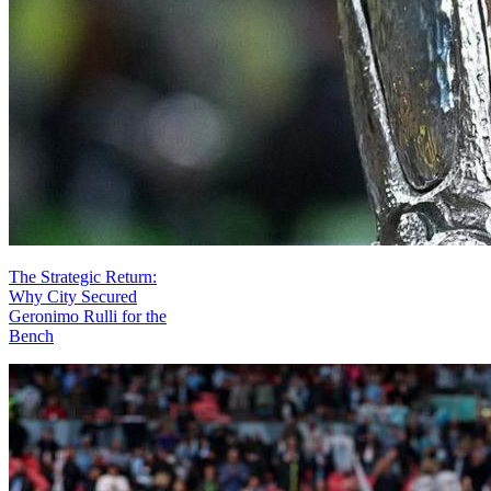
The Strategic Return:
Why City Secured
Geronimo Rulli for the
Bench