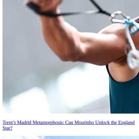
Trent’s Madrid Metamorphosis: Can Mourinho Unlock the England
Star?