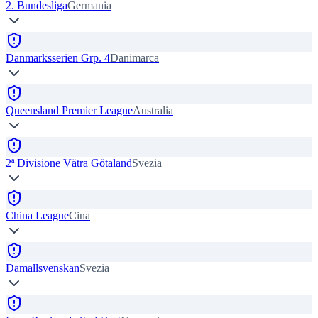
2. Bundesliga
Germania
Danmarksserien Grp. 4
Danimarca
Queensland Premier League
Australia
2ª Divisione Vätra Götaland
Svezia
China League
Cina
Damallsvenskan
Svezia