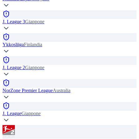
J. League 3
Giappone
Ykkosliiga
Finlandia
J. League 2
Giappone
NorZone Premier League
Australia
J. League
Giappone