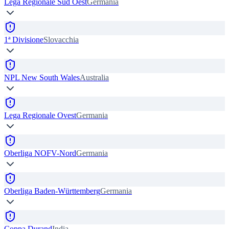
Lega Regionale Sud Oest
Germania
1ª Divisione
Slovacchia
NPL New South Wales
Australia
Lega Regionale Ovest
Germania
Oberliga NOFV-Nord
Germania
Oberliga Baden-Württemberg
Germania
Coppa Durand
India