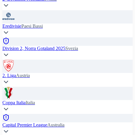
Eredivisie
Paesi Bassi
Division 2, Norra Gotaland 2025
Svezia
2. Liga
Austria
Coppa Italia
Italia
Capital Premier League
Australia