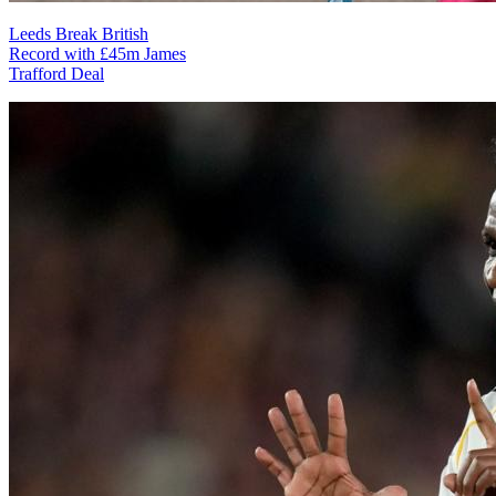
Leeds Break British
Record with £45m James
Trafford Deal