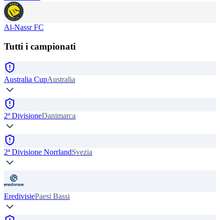
Al-Nassr FC
Tutti i campionati
Australia Cup
Australia
2ª Divisione
Danimarca
2ª Divisione Norrland
Svezia
Eredivisie
Paesi Bassi