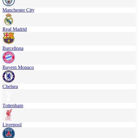
Manchester City
Real Madrid
Barcellona
Bayern Monaco
Chelsea
Tottenham
Liverpool