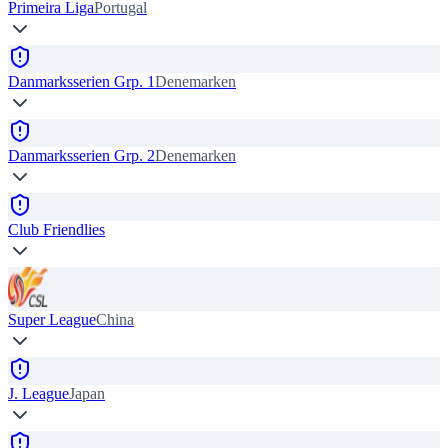
Primeira Liga
Portugal
Danmarksserien Grp. 1
Denemarken
Danmarksserien Grp. 2
Denemarken
Club Friendlies
Super League
China
J. League
Japan