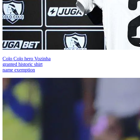
Colo Colo hero Vozinha
granted historic shirt
name exemption