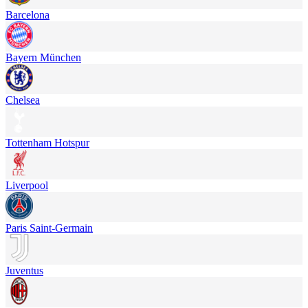
Barcelona
Bayern München
Chelsea
Tottenham Hotspur
Liverpool
Paris Saint-Germain
Juventus