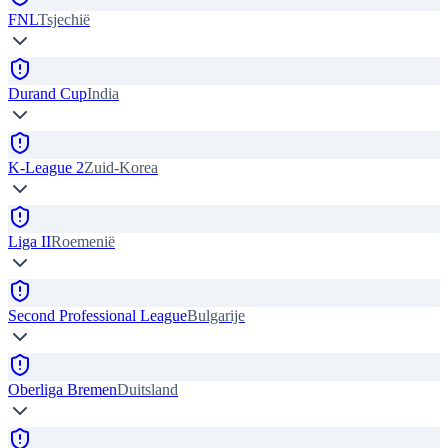
FNL
Tsjechië
Durand Cup
India
K-League 2
Zuid-Korea
Liga II
Roemenië
Second Professional League
Bulgarije
Oberliga Bremen
Duitsland