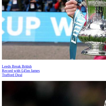
Leeds Break British
Record with £45m James
Trafford Deal