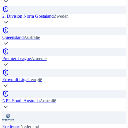
2. Division Norra Goetaland
Zweden
Queensland
Australië
Premier League
Armenië
Erovnuli Liga
Georgië
NPL South Australia
Australië
Eredivisie
Nederland