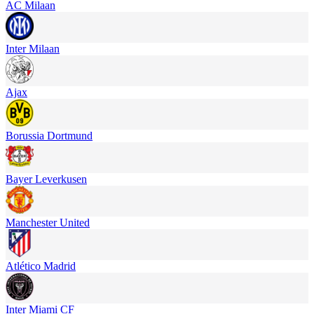
AC Milaan
Inter Milaan
Ajax
Borussia Dortmund
Bayer Leverkusen
Manchester United
Atlético Madrid
Inter Miami CF