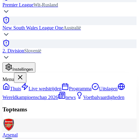
Premier League
Wit-Rusland
New South Wales League One
Australië
2. Division
Slovenië
Instellingen
Menu
Thuis
Live wedstrijden
Programma
Uitslagen
Wereldkampioenschap 2026
news
Voetbalvaardigheden
Topteams
Arsenal