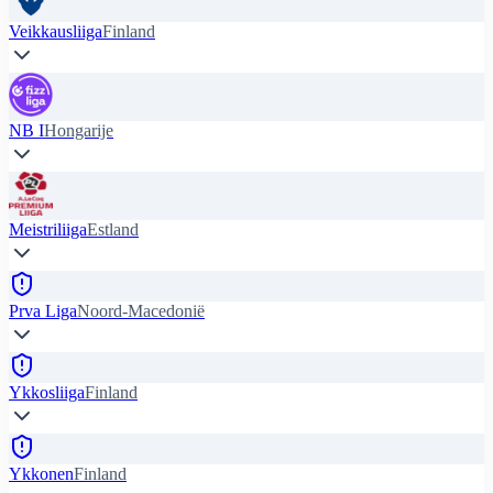
Veikkausliiga
Finland
NB I
Hongarije
Meistriliiga
Estland
Prva Liga
Noord-Macedonië
Ykkosliiga
Finland
Ykkonen
Finland