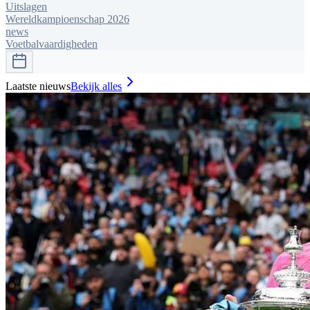
Uitslagen
Wereldkampioenschap 2026
news
Voetbalvaardigheden
Laatste nieuws
Bekijk alles