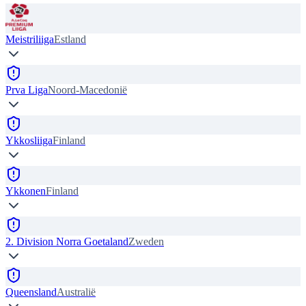
Meistriliiga
Estland
Prva Liga
Noord-Macedonië
Ykkosliiga
Finland
Ykkonen
Finland
2. Division Norra Goetaland
Zweden
Queensland
Australië