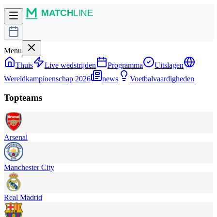
Menu
Thuis
Live wedstrijden
Programma
Uitslagen
Wereldkampioenschap 2026
news
Voetbalvaardigheden
Topteams
Arsenal
Manchester City
Real Madrid