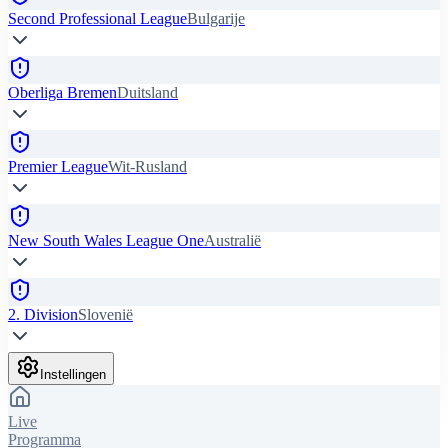
Second Professional League
Bulgarije
Oberliga Bremen
Duitsland
Premier League
Wit-Rusland
New South Wales League One
Australië
2. Division
Slovenië
Instellingen
Live
Programma