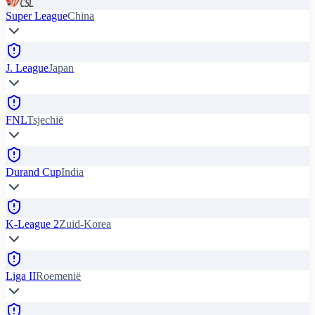
Super League
China
J. League
Japan
FNL
Tsjechië
Durand Cup
India
K-League 2
Zuid-Korea
Liga II
Roemenië