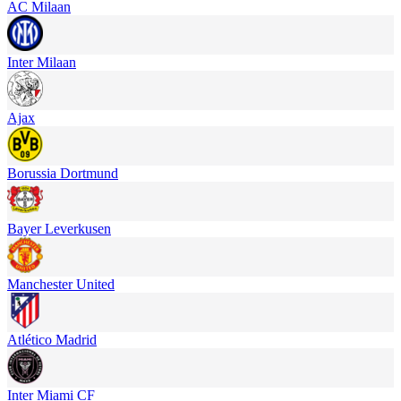
AC Milaan
Inter Milaan
Ajax
Borussia Dortmund
Bayer Leverkusen
Manchester United
Atlético Madrid
Inter Miami CF