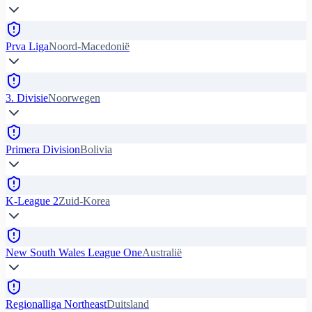
Prva Liga
Noord-Macedonië
3. Divisie
Noorwegen
Primera Division
Bolivia
K-League 2
Zuid-Korea
New South Wales League One
Australië
Regionalliga Northeast
Duitsland