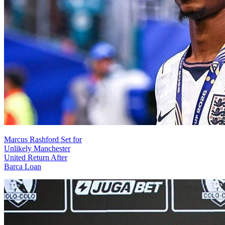
Marcus Rashford Set for
Unlikely Manchester
United Return After
Barca Loan