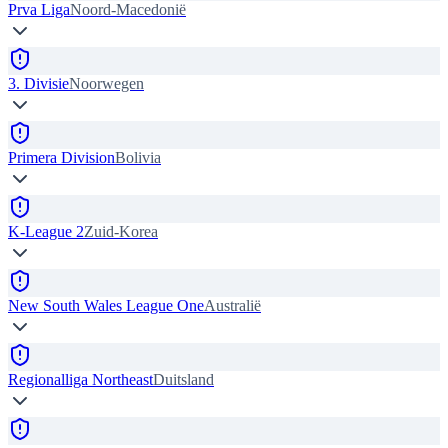
Prva Liga
Noord-Macedonië
3. Divisie
Noorwegen
Primera Division
Bolivia
K-League 2
Zuid-Korea
New South Wales League One
Australië
Regionalliga Northeast
Duitsland