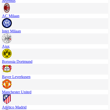
Juventus
AC Milaan
Inter Milaan
Ajax
Borussia Dortmund
Bayer Leverkusen
Manchester United
Atlético Madrid