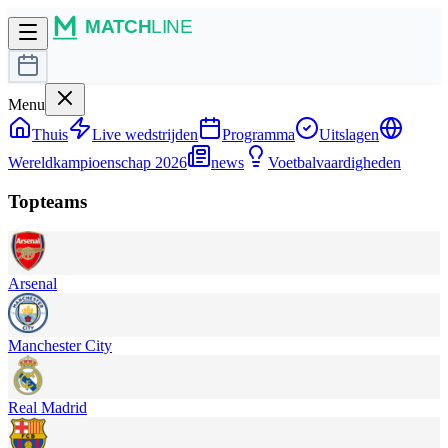
Menu
Thuis
Live wedstrijden
Programma
Uitslagen
Wereldkampioenschap 2026
news
Voetbalvaardigheden
Topteams
Arsenal
Manchester City
Real Madrid