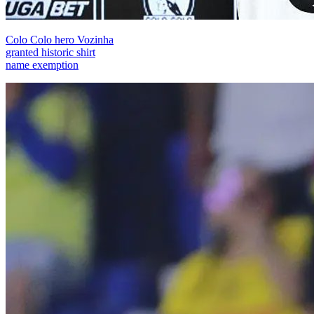
Colo Colo hero Vozinha
granted historic shirt
name exemption