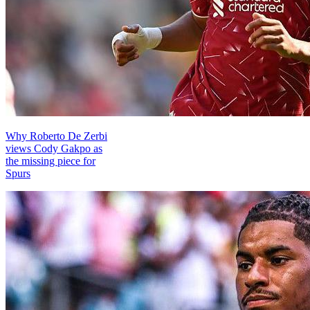
Why Roberto De Zerbi
views Cody Gakpo as
the missing piece for
Spurs