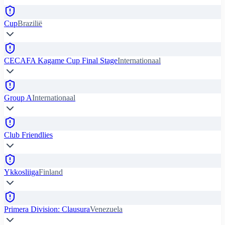
Cup
Brazilië
CECAFA Kagame Cup Final Stage
Internationaal
Group A
Internationaal
Club Friendlies
Ykkosliiga
Finland
Primera Division: Clausura
Venezuela