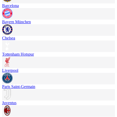
Barcelona
Bayern München
Chelsea
Tottenham Hotspur
Liverpool
Paris Saint-Germain
Juventus