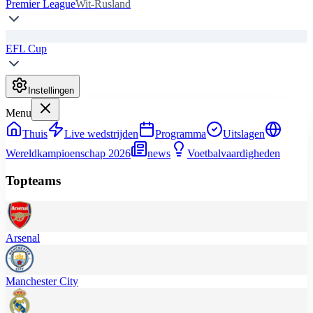
Premier League
Wit-Rusland
EFL Cup
Instellingen
Menu
Thuis
Live wedstrijden
Programma
Uitslagen
Wereldkampioenschap 2026
news
Voetbalvaardigheden
Topteams
Arsenal
Manchester City