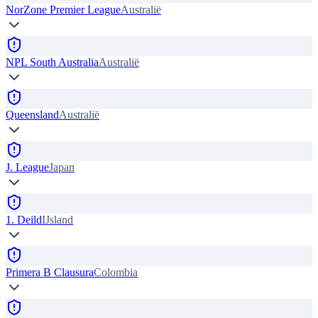
NorZone Premier League
Australië
NPL South Australia
Australië
Queensland
Australië
J. League
Japan
1. Deild
IJsland
Primera B Clausura
Colombia