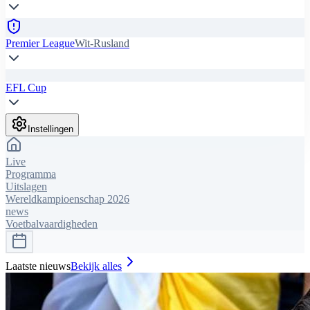
Premier League
Wit-Rusland
EFL Cup
Instellingen
Live
Programma
Uitslagen
Wereldkampioenschap 2026
news
Voetbalvaardigheden
Laatste nieuws
Bekijk alles