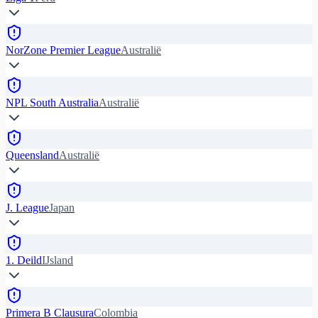
NorZone Premier League
Australië
NPL South Australia
Australië
Queensland
Australië
J. League
Japan
1. Deild
IJsland
Primera B Clausura
Colombia