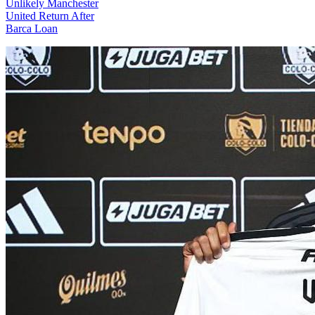
Unlikely Manchester
United Return After
Barca Loan