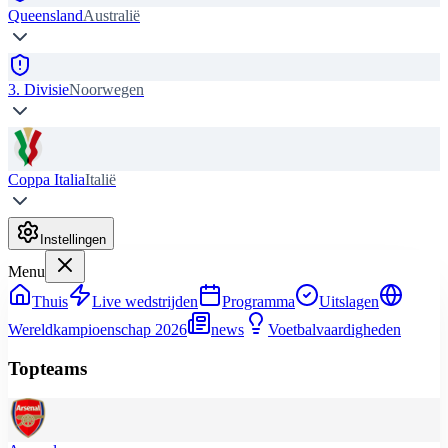
Queensland
Australië
3. Divisie
Noorwegen
Coppa Italia
Italië
Instellingen
Menu
Thuis
Live wedstrijden
Programma
Uitslagen
Wereldkampioenschap 2026
news
Voetbalvaardigheden
Topteams