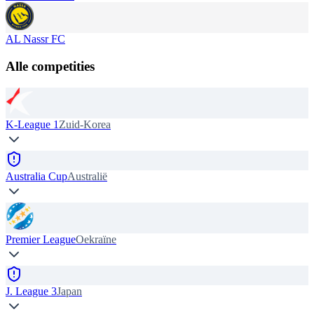
AL Nassr FC
Alle competities
K-League 1
Zuid-Korea
Australia Cup
Australië
Premier League
Oekraïne
J. League 3
Japan