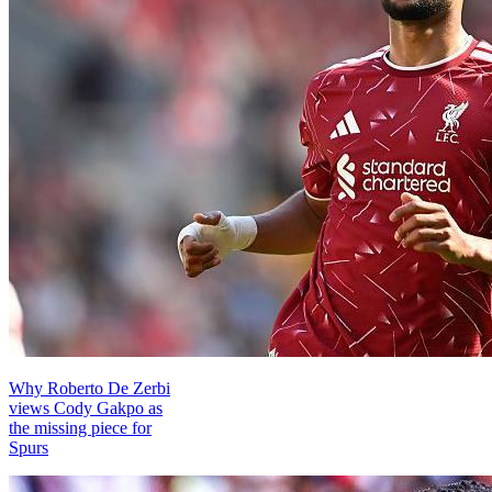
Why Roberto De Zerbi
views Cody Gakpo as
the missing piece for
Spurs