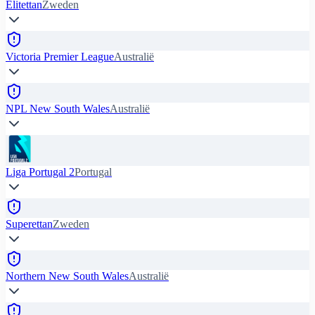
Elitettan
Zweden
Victoria Premier League
Australië
NPL New South Wales
Australië
Liga Portugal 2
Portugal
Superettan
Zweden
Northern New South Wales
Australië