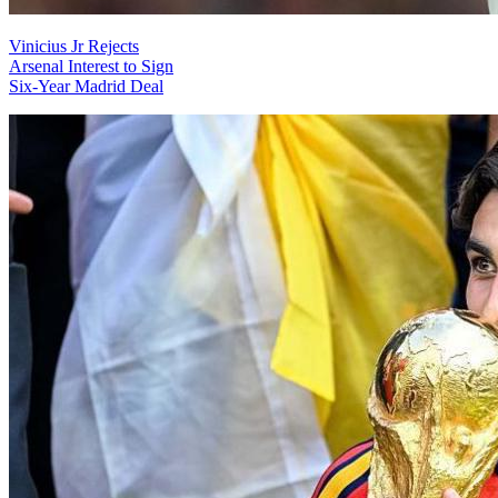
Vinicius Jr Rejects
Arsenal Interest to Sign
Six-Year Madrid Deal