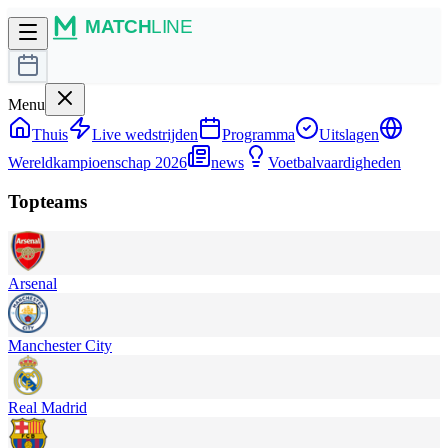
Menu
Thuis
Live wedstrijden
Programma
Uitslagen
Wereldkampioenschap 2026
news
Voetbalvaardigheden
Topteams
Arsenal
Manchester City
Real Madrid