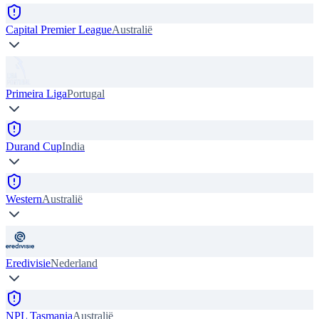
Capital Premier League
Australië
Primeira Liga
Portugal
Durand Cup
India
Western
Australië
Eredivisie
Nederland
NPL Tasmania
Australië