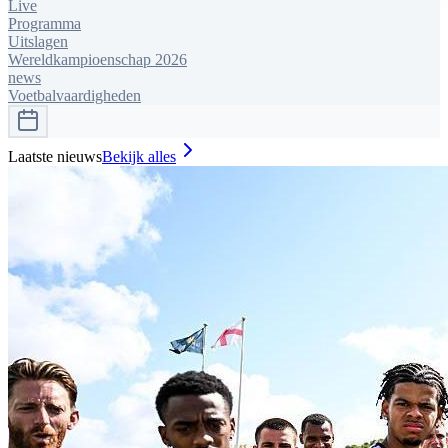
Live
Programma
Uitslagen
Wereldkampioenschap 2026
news
Voetbalvaardigheden
Laatste nieuws
Bekijk alles