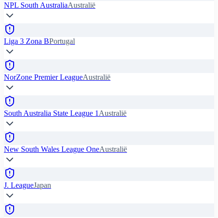
NPL South Australia
Australië
Liga 3 Zona B
Portugal
NorZone Premier League
Australië
South Australia State League 1
Australië
New South Wales League One
Australië
J. League
Japan