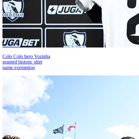
Colo Colo hero Vozinha
granted historic shirt
name exemption