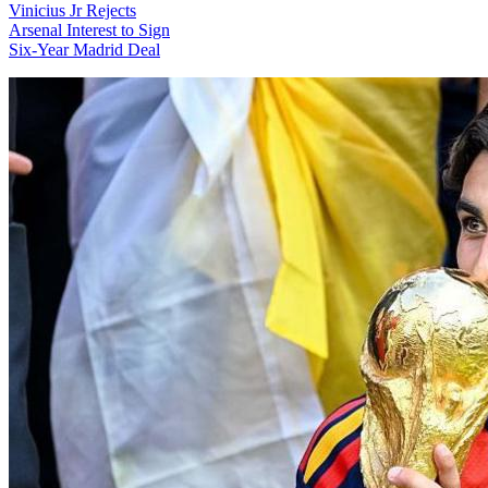
Vinicius Jr Rejects
Arsenal Interest to Sign
Six-Year Madrid Deal