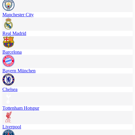
Manchester City
Real Madrid
Barcelona
Bayern München
Chelsea
Tottenham Hotspur
Liverpool