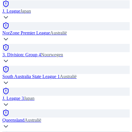
J. League
Japan
NorZone Premier League
Australië
3. Division: Group 4
Noorwegen
South Australia State League 1
Australië
J. League 3
Japan
Queensland
Australië