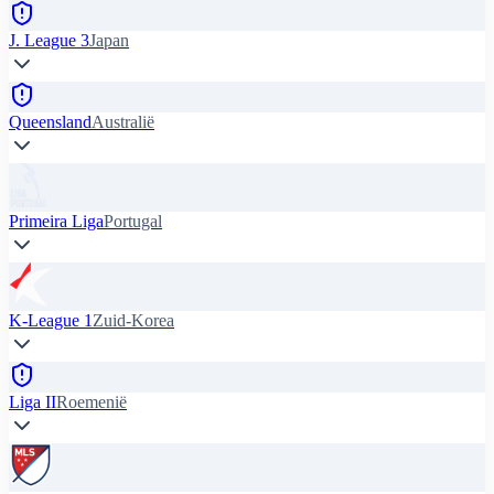
J. League 3
Japan
Queensland
Australië
Primeira Liga
Portugal
K-League 1
Zuid-Korea
Liga II
Roemenië