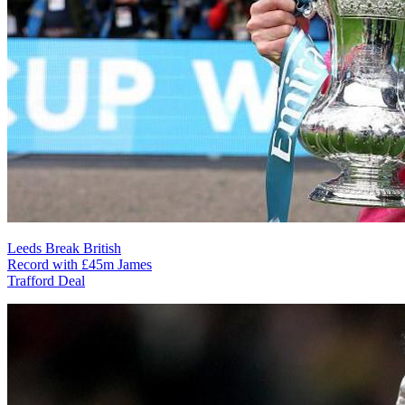
Leeds Break British
Record with £45m James
Trafford Deal