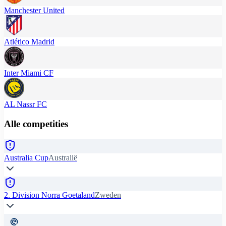
Manchester United
Atlético Madrid
Inter Miami CF
AL Nassr FC
Alle competities
Australia Cup
Australië
2. Division Norra Goetaland
Zweden