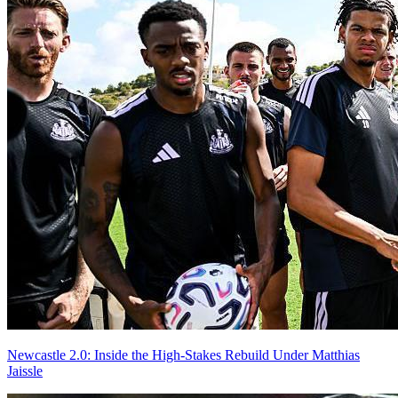
Newcastle 2.0: Inside the High-Stakes Rebuild Under Matthias
Jaissle