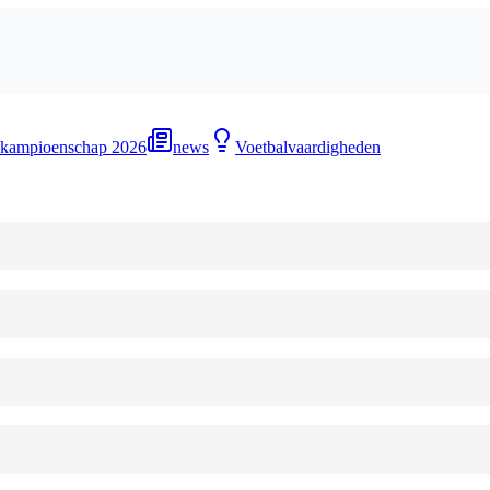
kampioenschap 2026
news
Voetbalvaardigheden