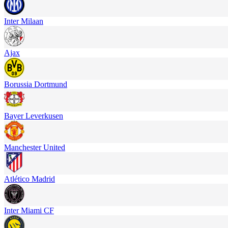
Inter Milaan
Ajax
Borussia Dortmund
Bayer Leverkusen
Manchester United
Atlético Madrid
Inter Miami CF