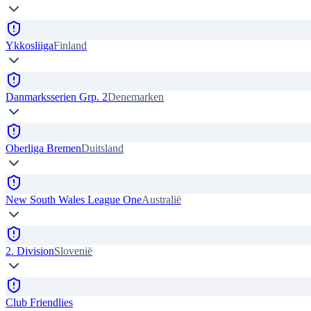
Ykkosliiga
Finland
Danmarksserien Grp. 2
Denemarken
Oberliga Bremen
Duitsland
New South Wales League One
Australië
2. Division
Slovenië
Club Friendlies