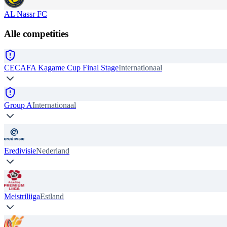
AL Nassr FC
Alle competities
CECAFA Kagame Cup Final Stage
Internationaal
Group A
Internationaal
Eredivisie
Nederland
Meistriliiga
Estland