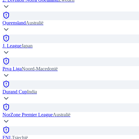
Queensland
Australië
J. League
Japan
Prva Liga
Noord-Macedonië
Durand Cup
India
NorZone Premier League
Australië
FNL
Tsjechië