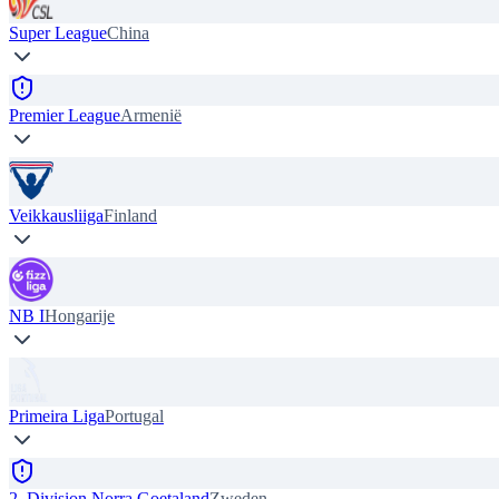
Super League
China
Premier League
Armenië
Veikkausliiga
Finland
NB I
Hongarije
Primeira Liga
Portugal
2. Division Norra Goetaland
Zweden