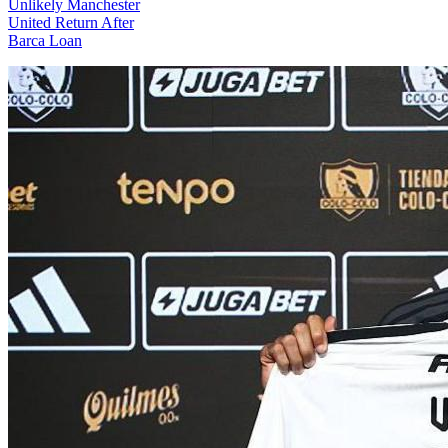
Unlikely Manchester
United Return After
Barca Loan