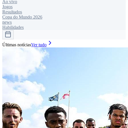
Ao vivo
Jogos
Resultados
Copa do Mundo 2026
news
Habilidades
Últimas notícias
Ver tudo