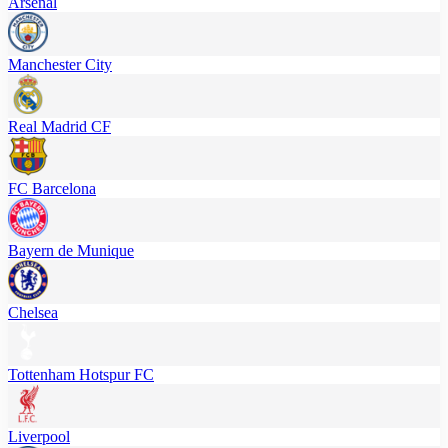
Arsenal
Manchester City
Real Madrid CF
FC Barcelona
Bayern de Munique
Chelsea
Tottenham Hotspur FC
Liverpool