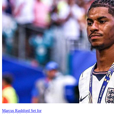
Marcus Rashford Set for