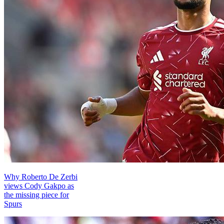
Why Roberto De Zerbi
views Cody Gakpo as
the missing piece for
Spurs