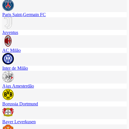
Paris Saint-Germain FC
Juventus
AC Milão
Inter de Milão
Ajax Amesterdão
Borussia Dortmund
Bayer Leverkusen