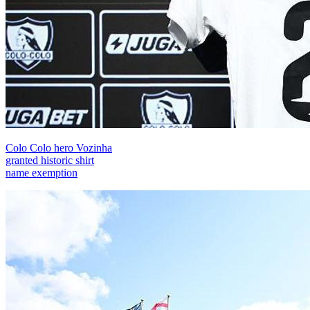
Colo Colo hero Vozinha
granted historic shirt
name exemption