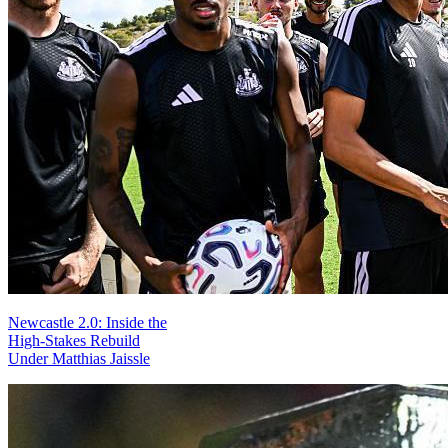
Newcastle 2.0: Inside the
High-Stakes Rebuild
Under Matthias Jaissle