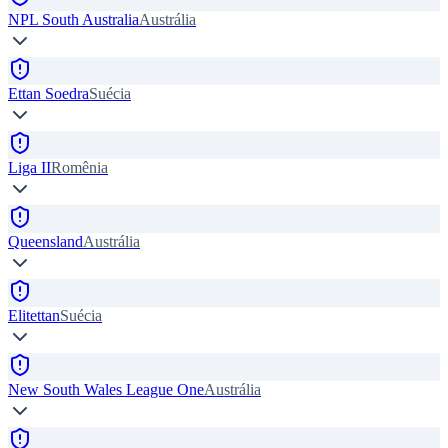
NPL South Australia
Austrália
Ettan Soedra
Suécia
Liga II
Romênia
Queensland
Austrália
Elitettan
Suécia
New South Wales League One
Austrália