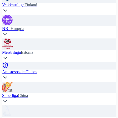
Veikkausliiga
Finland
NB I
Hungria
Meistriliiga
Estônia
Amistosos de Clubes
Superliga
China