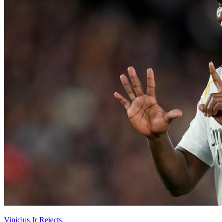
Vinicius Jr Rejects