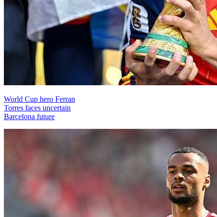
World Cup hero Ferran
Torres faces uncertain
Barcelona future