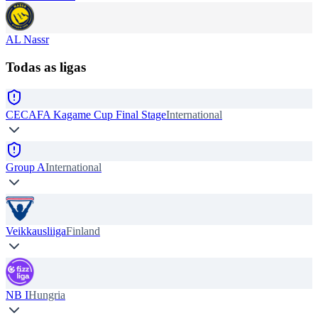
AL Nassr
Todas as ligas
CECAFA Kagame Cup Final Stage
International
Group A
International
Veikkausliiga
Finland
NB I
Hungria