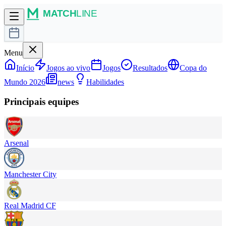
Menu
Início
Jogos ao vivo
Jogos
Resultados
Copa do
Mundo 2026
news
Habilidades
Principais equipes
Arsenal
Manchester City
Real Madrid CF