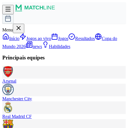
Menu
Início
Jogos ao vivo
Jogos
Resultados
Copa do
Mundo 2026
news
Habilidades
Principais equipes
Arsenal
Manchester City
Real Madrid CF