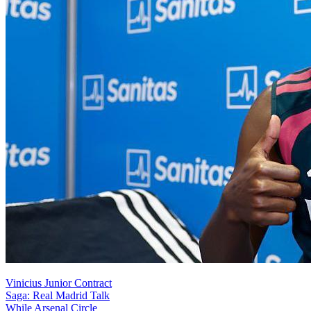
Vinicius Junior Contract
Saga: Real Madrid Talk
While Arsenal Circle