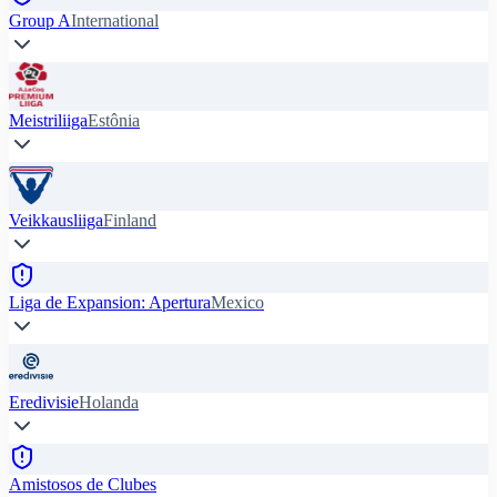
Group A
International
Meistriliiga
Estônia
Veikkausliiga
Finland
Liga de Expansion: Apertura
Mexico
Eredivisie
Holanda
Amistosos de Clubes