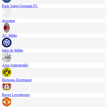
Paris Saint-Germain FC
Juventus
AC Milão
Inter de Milão
Ajax Amesterdão
Borussia Dortmund
Bayer Leverkusen