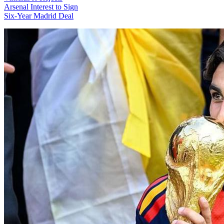
Arsenal Interest to Sign
Six-Year Madrid Deal