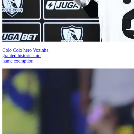
Colo Colo hero Vozinha
granted historic shirt
name exemption