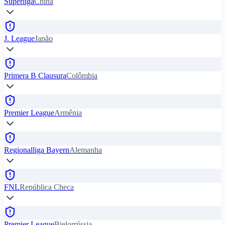
Superliga
China
J. League
Japão
Primera B Clausura
Colômbia
Premier League
Armênia
Regionalliga Bayern
Alemanha
FNL
República Checa
Premier League
Bielorrússia