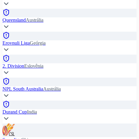
Queensland
Austrália
Erovnuli Liga
Geórgia
2. Division
Eslovênia
NPL South Australia
Austrália
Durand Cup
India