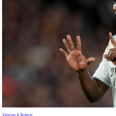
Vinicius Jr Rejects