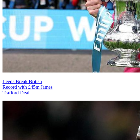
Leeds Break British
Record with £45m James
Trafford Deal