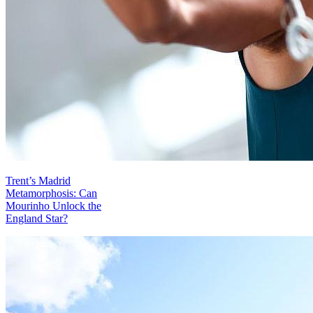
Trent’s Madrid
Metamorphosis: Can
Mourinho Unlock the
England Star?