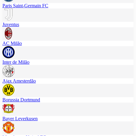
Paris Saint-Germain FC
Juventus
AC Milão
Inter de Milão
Ajax Amesterdão
Borussia Dortmund
Bayer Leverkusen