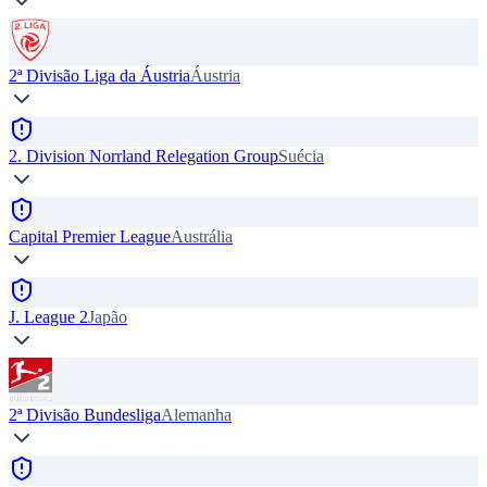
2ª Divisão Liga da Áustria
Áustria
2. Division Norrland Relegation Group
Suécia
Capital Premier League
Austrália
J. League 2
Japão
2ª Divisão Bundesliga
Alemanha