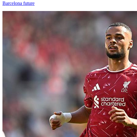
Barcelona future