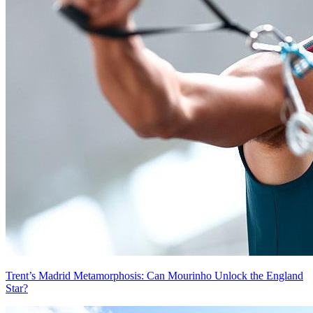
Trent’s Madrid Metamorphosis: Can Mourinho Unlock the England
Star?