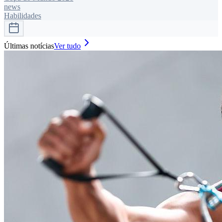
news
Habilidades
Últimas notícias
Ver tudo