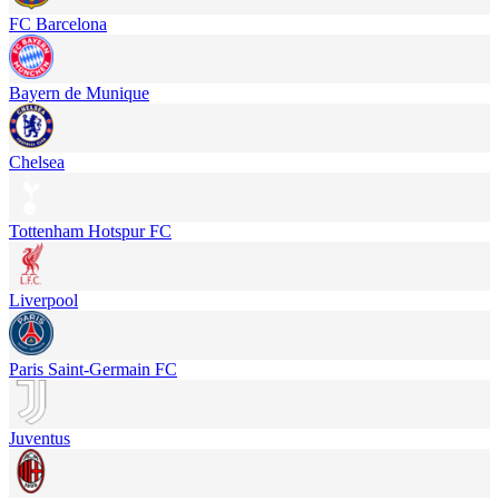
FC Barcelona
Bayern de Munique
Chelsea
Tottenham Hotspur FC
Liverpool
Paris Saint-Germain FC
Juventus