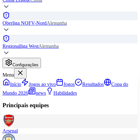
Oberliga NOFV-Nord
Alemanha
Regionalliga West
Alemanha
Configurações
Menu
Início
Jogos ao vivo
Jogos
Resultados
Copa do
Mundo 2026
news
Habilidades
Principais equipes
Arsenal