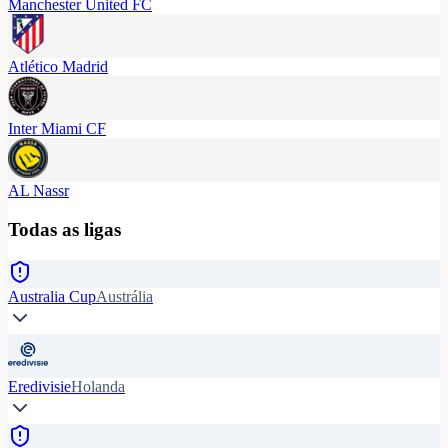
Manchester United FC
Atlético Madrid
Inter Miami CF
AL Nassr
Todas as ligas
Australia Cup
Austrália
Eredivisie
Holanda