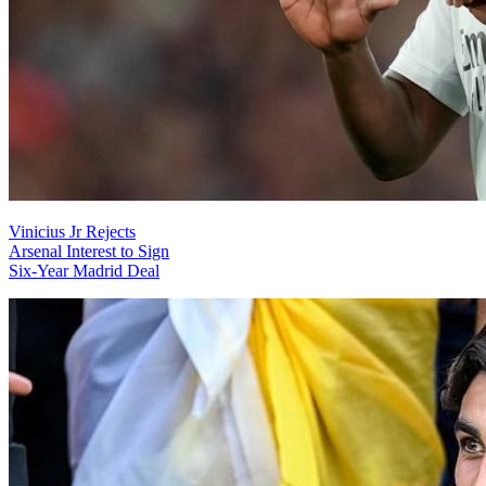
Vinicius Jr Rejects
Arsenal Interest to Sign
Six-Year Madrid Deal