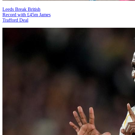
Leeds Break British
Record with £45m James
Trafford Deal