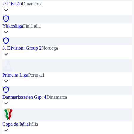
2ª Divisão
Dinamarca
Ykkosliiga
Finlândia
3. Division: Group 2
Noruega
Primeira Liga
Portugal
Danmarksserien Grp. 4
Dinamarca
Copa da Itália
Itália