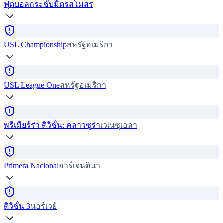
ฟุตบอลกระชับมิตรสโมสร
USL Championship
สหรัฐอเมริกา
USL League One
สหรัฐอเมริกา
พรีเมียร์ร่า ดิวิชั่น: คลาวซูร่า
เวเนซุเอลา
Primera Nacional
อาร์เจนตินา
ดิวิชั่น 3
นอร์เวย์