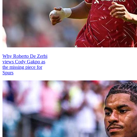
Why Roberto De Zerbi
views Cody Gakpo as
the missing piece for
Spurs