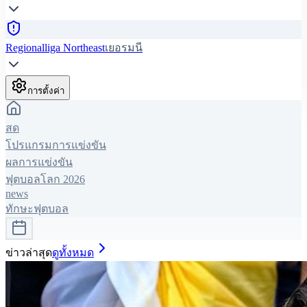
Regionalliga Northeast
เยอรมนี
การตั้งค่า
สด
โปรแกรมการแข่งขัน
ผลการแข่งขัน
ฟุตบอลโลก 2026
news
ทักษะฟุตบอล
ข่าวล่าสุด
ดูทั้งหมด