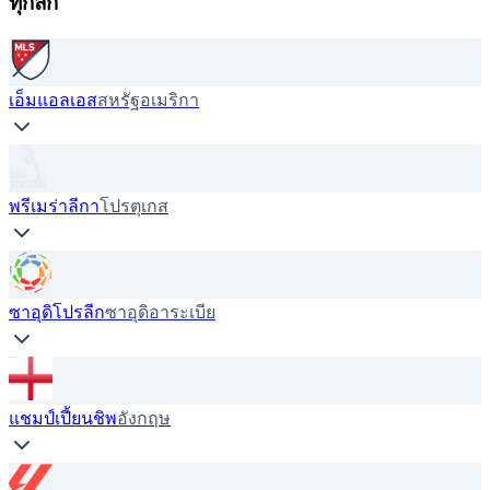
ทุกลีก
เอ็มแอลเอส
สหรัฐอเมริกา
พรีเมร่าลีกา
โปรตุเกส
ซาอุดิโปรลีก
ซาอุดิอาระเบีย
แชมป์เปี้ยนชิพ
อังกฤษ