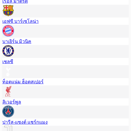
เรอัล มาดริด
เอฟซี บาร์เซโลน่า
บาเยิร์น มิวนิค
เชลซี
ท็อตแน่ม ฮ็อตสเปอร์
ลิเวอร์พูล
ปารีส-แซงต์ แชร์กแมง