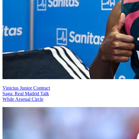
Vinicius Junior Contract
Saga: Real Madrid Talk
While Arsenal Circle