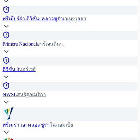
พรีเมียร์ร่า ดิวิชั่น: คลาวซูร่า
เวเนซุเอลา
Primera Nacional
อาร์เจนตินา
ดิวิชั่น 3
นอร์เวย์
NWSL
สหรัฐอเมริกา
พรีเมร่า เอ: คลอสซูร่า
โคลอมเบีย