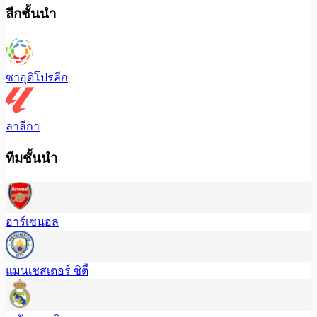
ลีกชั้นนำ
ซาอุดิโปรลีก
ลาลีกา
ทีมชั้นนำ
อาร์เซนอล
แมนเชสเตอร์ ซิตี้