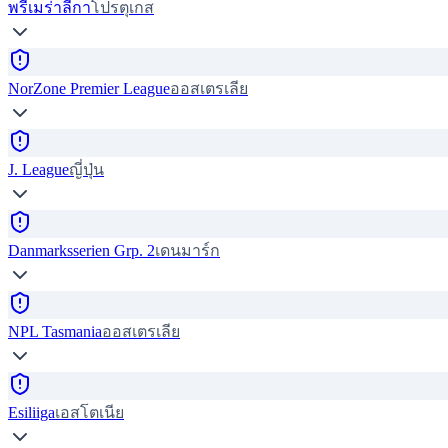
พรีเมร่าลีกา
โปรตุเกส
NorZone Premier League
ออสเตรเลีย
J. League
ญี่ปุ่น
Danmarksserien Grp. 2
เดนมาร์ก
NPL Tasmania
ออสเตรเลีย
Esiliiga
เอสโตเนีย