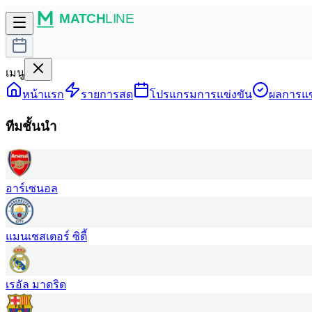
เมนู
หน้าแรก
รายการสด
โปรแกรมการแข่งขัน
ผลการแข
ทีมชั้นนำ
อาร์เซนอล
แมนเชสเตอร์ ซิตี้
เรอัล มาดริด