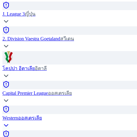
J. League 3
ญี่ปุ่น
2. Division Vaestra Goetaland
สวีเดน
โคปปา อิตาเลีย
อิตาลี
Capital Premier League
ออสเตรเลีย
Western
ออสเตรเลีย