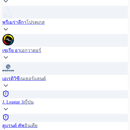
พรีเมร่าลีกา
โปรตุเกส
เซเรีย อา
เอกวาดอร์
เอเรดิวิซี
เนเธอร์แลนด์
J. League 3
ญี่ปุ่น
ดูแรนด์ คัพ
อินเดีย