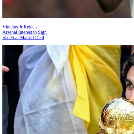
Vinicius Jr Rejects
Arsenal Interest to Sign
Six-Year Madrid Deal