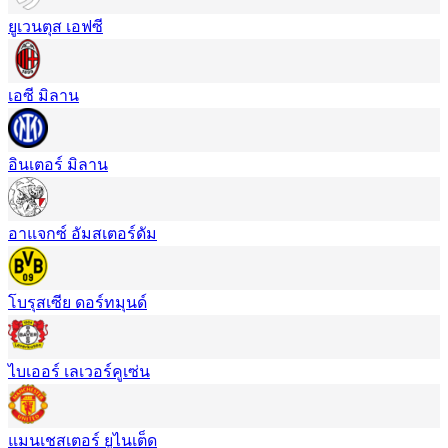
ยูเวนตุส เอฟซี
เอซี มิลาน
อินเตอร์ มิลาน
อาแจกซ์ อัมสเตอร์ดัม
โบรุสเซีย ดอร์ทมุนด์
ไบเออร์ เลเวอร์คูเซ่น
แมนเชสเตอร์ ยูไนเต็ด