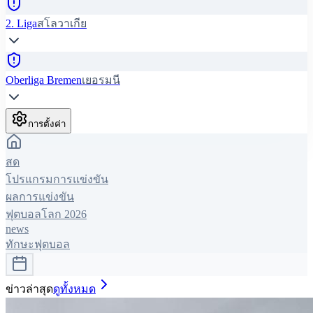
2. Liga
สโลวาเกีย
Oberliga Bremen
เยอรมนี
การตั้งค่า
สด
โปรแกรมการแข่งขัน
ผลการแข่งขัน
ฟุตบอลโลก 2026
news
ทักษะฟุตบอล
ข่าวล่าสุด
ดูทั้งหมด