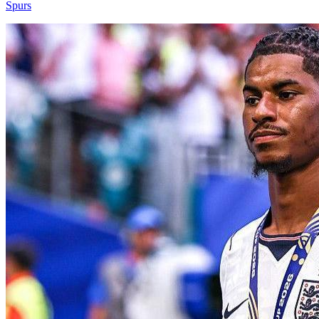
Spurs