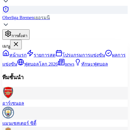
Oberliga Bremen
เยอรมนี
การตั้งค่า
เมนู
หน้าแรก
รายการสด
โปรแกรมการแข่งขัน
ผลการ
แข่งขัน
ฟุตบอลโลก 2026
news
ทักษะฟุตบอล
ทีมชั้นนำ
อาร์เซนอล
แมนเชสเตอร์ ซิตี้