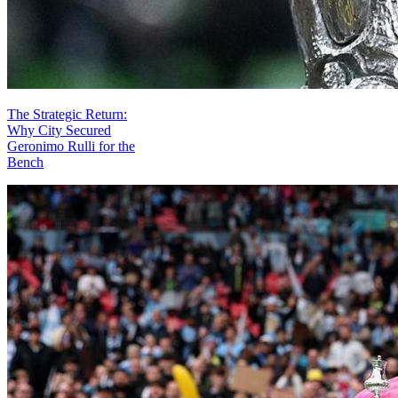
The Strategic Return:
Why City Secured
Geronimo Rulli for the
Bench