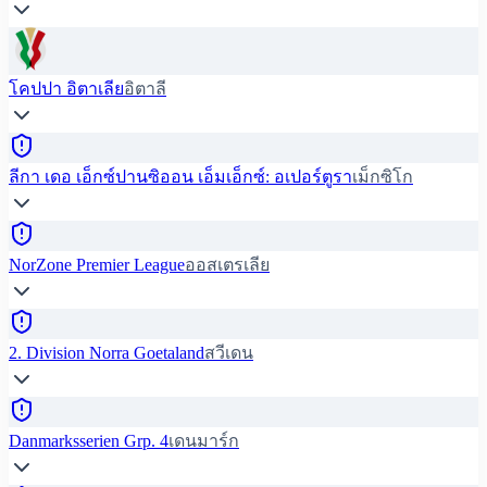
โคปปา อิตาเลีย
อิตาลี
ลีกา เดอ เอ็กซ์ปานซิออน เอ็มเอ็กซ์: อเปอร์ตูรา
เม็กซิโก
NorZone Premier League
ออสเตรเลีย
2. Division Norra Goetaland
สวีเดน
Danmarksserien Grp. 4
เดนมาร์ก