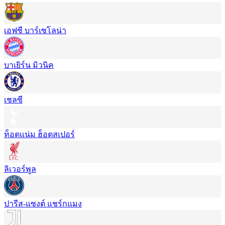
เอฟซี บาร์เซโลน่า
บาเยิร์น มิวนิค
เชลซี
ท็อตแน่ม ฮ็อตสเปอร์
ลิเวอร์พูล
ปารีส-แซงต์ แชร์กแมง