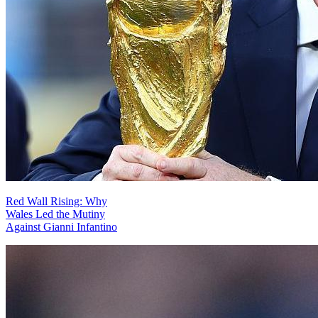
Red Wall Rising: Why
Wales Led the Mutiny
Against Gianni Infantino