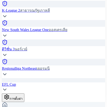
K-League 2
สาธารณรัฐเกาหลี
New South Wales League One
ออสเตรเลีย
ดิวิชั่น 3
นอร์เวย์
Regionalliga Northeast
เยอรมนี
EFL Cup
การตั้งค่า