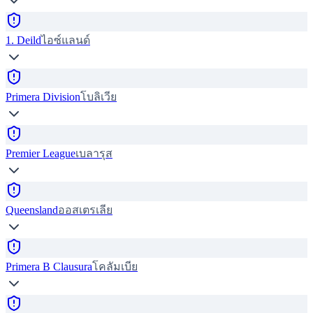
1. Deild
ไอซ์แลนด์
Primera Division
โบลิเวีย
Premier League
เบลารุส
Queensland
ออสเตรเลีย
Primera B Clausura
โคลัมเบีย