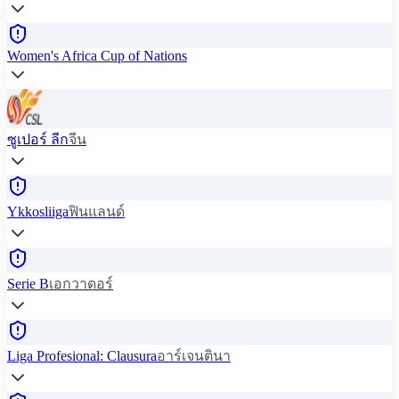
Women's Africa Cup of Nations
ซูเปอร์ ลีก
จีน
Ykkosliiga
ฟินแลนด์
Serie B
เอกวาดอร์
Liga Profesional: Clausura
อาร์เจนตินา