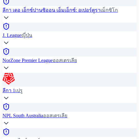
ลีกา เดอ เอ็กซ์ปานซิออน เอ็มเอ็กซ์: อเปอร์ตูรา
เม็กซิโก
J. League
ญี่ปุ่น
NorZone Premier League
ออสเตรเลีย
ลีกา 1
เปรู
NPL South Australia
ออสเตรเลีย