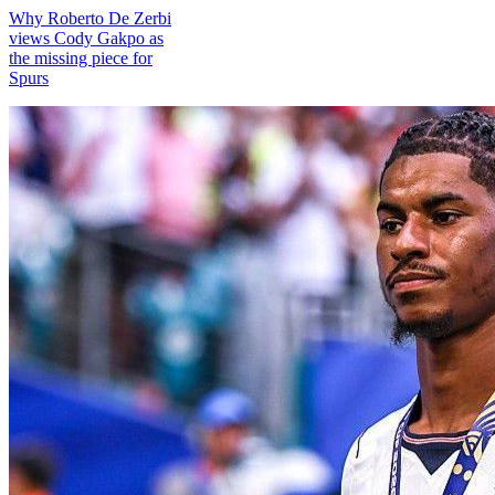
Why Roberto De Zerbi
views Cody Gakpo as
the missing piece for
Spurs