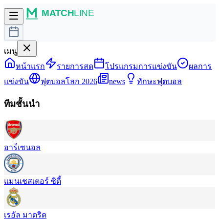
เมนู
หน้าแรก
รายการสด
โปรแกรมการแข่งขัน
ผลการ
แข่งขัน
ฟุตบอลโลก 2026
news
ทักษะฟุตบอล
ทีมชั้นนำ
อาร์เซนอล
แมนเชสเตอร์ ซิตี้
เรอัล มาดริด