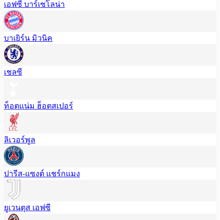
เอฟซี บาร์เซโลน่า
บาเยิร์น มิวนิค
เชลซี
ท็อตแน่ม ฮ็อตสเปอร์
ลิเวอร์พูล
ปารีส-แซงต์ แชร์กแมง
ยูเวนตุส เอฟซี