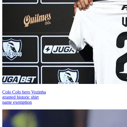
Colo Colo hero Vozinha
granted historic shirt
name exemption