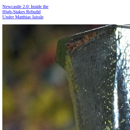
Newcastle 2.0: Inside the
High-Stakes Rebuild
Under Matthias Jaissle