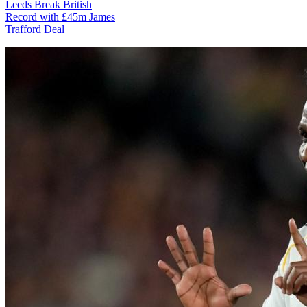
Leeds Break British
Record with £45m James
Trafford Deal