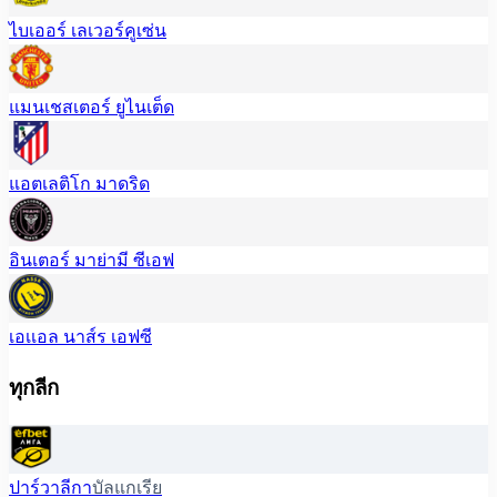
ไบเออร์ เลเวอร์คูเซ่น
แมนเชสเตอร์ ยูไนเต็ด
แอตเลติโก มาดริด
อินเตอร์ มาย่ามี ซีเอฟ
เอเเอล นาส์ร เอฟซี
ทุกลีก
ปาร์วาลีกา
บัลแกเรีย