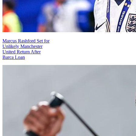
Marcus Rashford Set for
Unlikely Manchester
United Return After
Barca Loan