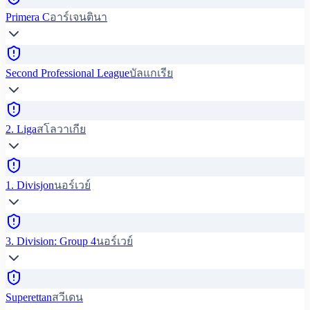
Primera C
อาร์เจนตินา
Second Professional League
บัลแกเรีย
2. Liga
สโลวาเกีย
1. Divisjon
นอร์เวย์
3. Division: Group 4
นอร์เวย์
Superettan
สวีเดน