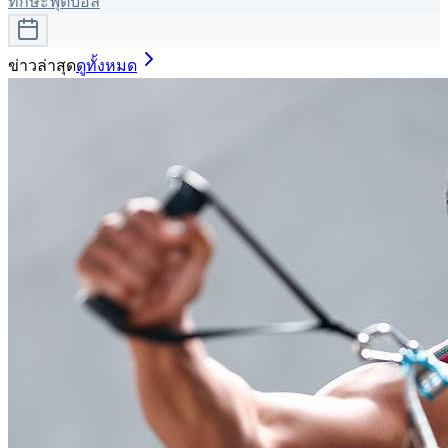
ทักษะฟุตบอล
ข่าวล่าสุด
ดูทั้งหมด