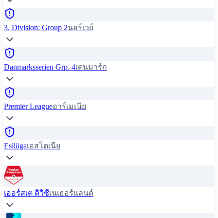
3. Division: Group 2
นอร์เวย์
Danmarksserien Grp. 4
เดนมาร์ก
Premier League
อาร์เมเนีย
Esiliiga
เอสโตเนีย
เออร์สเต ดิวิซี
เนเธอร์แลนด์