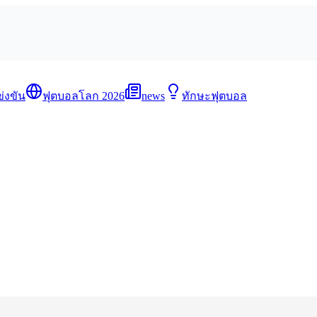
่งขัน
ฟุตบอลโลก 2026
news
ทักษะฟุตบอล