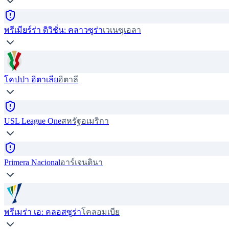
พรีเมียร์ร่า ดิวิชั่น: คลาวซูร่า
เวเนซุเอลา
โคปปา อิตาเลีย
อิตาลี
USL League One
สหรัฐอเมริกา
Primera Nacional
อาร์เจนตินา
พรีเมร่า เอ: คลอสซูร่า
โคลอมเบีย