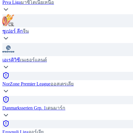
Prva Liga
มาซิโดเนียเหนือ
ซูเปอร์ ลีก
จีน
เอเรดิวิซี
เนเธอร์แลนด์
NorZone Premier League
ออสเตรเลีย
Danmarksserien Grp. 1
เดนมาร์ก
Erovnuli Liga
จอร์เจีย