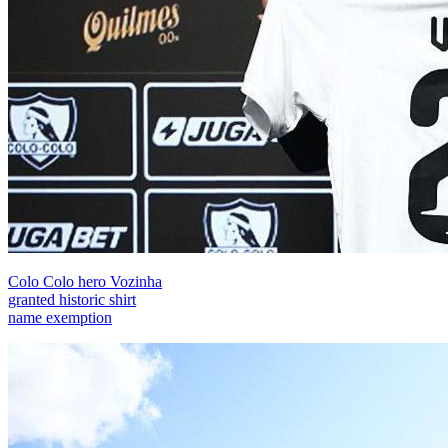
Colo Colo hero Vozinha
granted historic shirt
name exemption