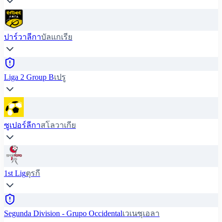
ปาร์วาลีกา
บัลแกเรีย
Liga 2 Group B
เปรู
ซูเปอร์ลีกา
สโลวาเกีย
1st Lig
ตุรกี
Segunda Division - Grupo Occidental
เวเนซุเอลา