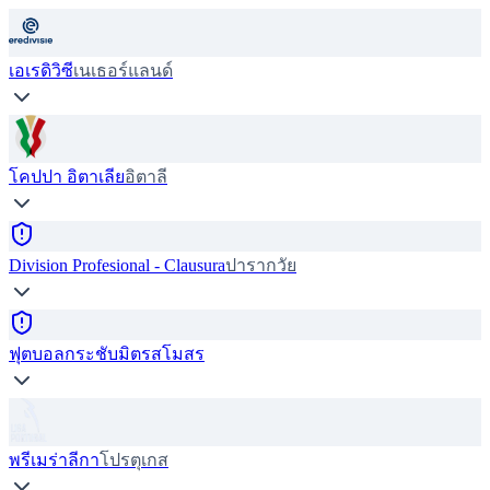
เอเรดิวิซี
เนเธอร์แลนด์
โคปปา อิตาเลีย
อิตาลี
Division Profesional - Clausura
ปารากวัย
ฟุตบอลกระชับมิตรสโมสร
พรีเมร่าลีกา
โปรตุเกส