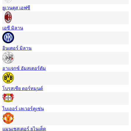
ยูเวนตุส เอฟซี
เอซี มิลาน
อินเตอร์ มิลาน
อาแจกซ์ อัมสเตอร์ดัม
โบรุสเซีย ดอร์ทมุนด์
ไบเออร์ เลเวอร์คูเซ่น
แมนเชสเตอร์ ยูไนเต็ด