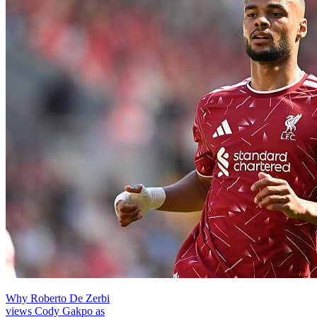
Why Roberto De Zerbi
views Cody Gakpo as