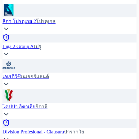
ลีกา โปรตุเกส 2
โปรตุเกส
Liga 2 Group A
เปรู
เอเรดิวิซี
เนเธอร์แลนด์
โคปปา อิตาเลีย
อิตาลี
Division Profesional - Clausura
ปารากวัย