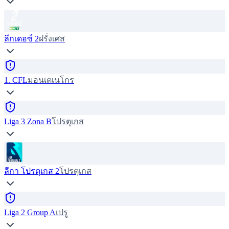
ลีกเดอซ์ 2
ฝรั่งเศส
1. CFL
มอนเตเนโกร
Liga 3 Zona B
โปรตุเกส
ลีกา โปรตุเกส 2
โปรตุเกส
Liga 2 Group A
เปรู