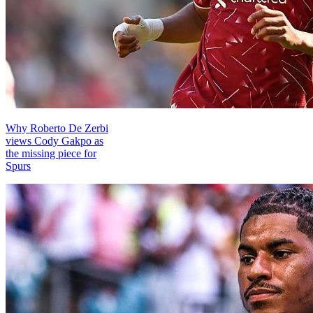
Why Roberto De Zerbi
views Cody Gakpo as
the missing piece for
Spurs