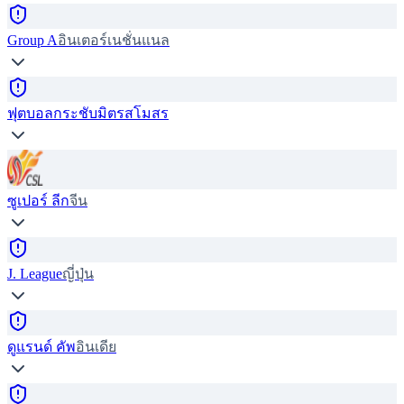
Group A
อินเตอร์เนชั่นแนล
ฟุตบอลกระชับมิตรสโมสร
ซูเปอร์ ลีก
จีน
J. League
ญี่ปุ่น
ดูแรนด์ คัพ
อินเดีย