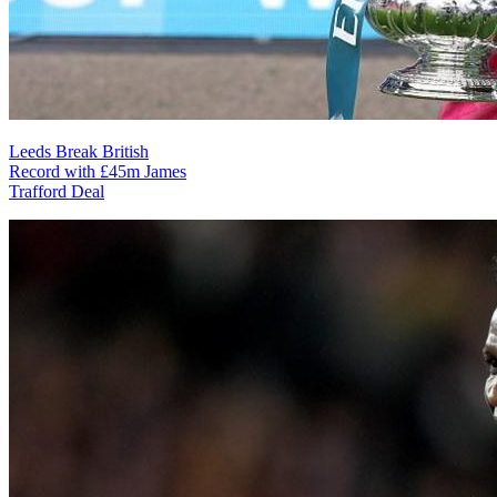
Leeds Break British
Record with £45m James
Trafford Deal