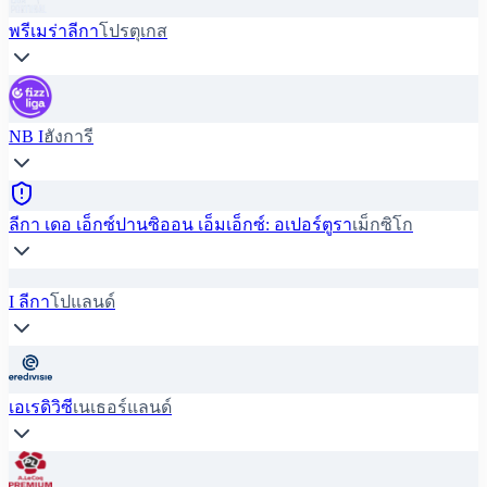
พรีเมร่าลีกา
โปรตุเกส
NB I
ฮังการี
ลีกา เดอ เอ็กซ์ปานซิออน เอ็มเอ็กซ์: อเปอร์ตูรา
เม็กซิโก
I ลีกา
โปแลนด์
เอเรดิวิซี
เนเธอร์แลนด์