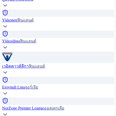
Ykkonen
ฟินแลนด์
Ykkosliiga
ฟินแลนด์
เวอิคคาวส์ลีกา
ฟินแลนด์
Erovnuli Liga
จอร์เจีย
NorZone Premier League
ออสเตรเลีย