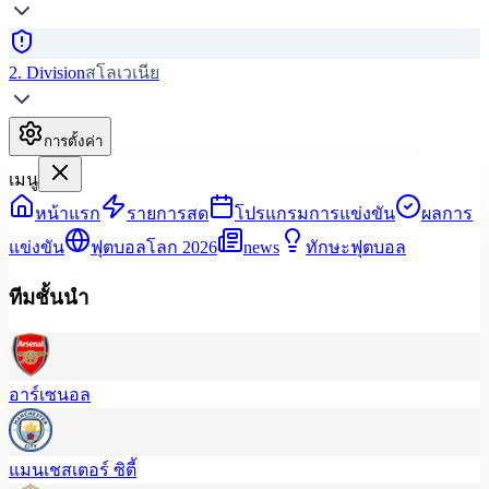
2. Division
สโลเวเนีย
การตั้งค่า
เมนู
หน้าแรก
รายการสด
โปรแกรมการแข่งขัน
ผลการ
แข่งขัน
ฟุตบอลโลก 2026
news
ทักษะฟุตบอล
ทีมชั้นนำ
อาร์เซนอล
แมนเชสเตอร์ ซิตี้