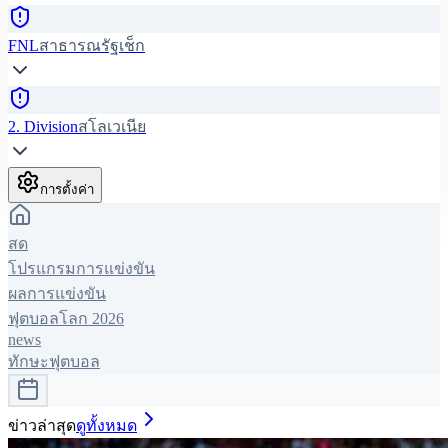
FNL
สาธารณรัฐเช็ก
2. Division
สโลเวเนีย
การตั้งค่า
สด
โปรแกรมการแข่งขัน
ผลการแข่งขัน
ฟุตบอลโลก 2026
news
ทักษะฟุตบอล
ข่าวล่าสุด
ดูทั้งหมด