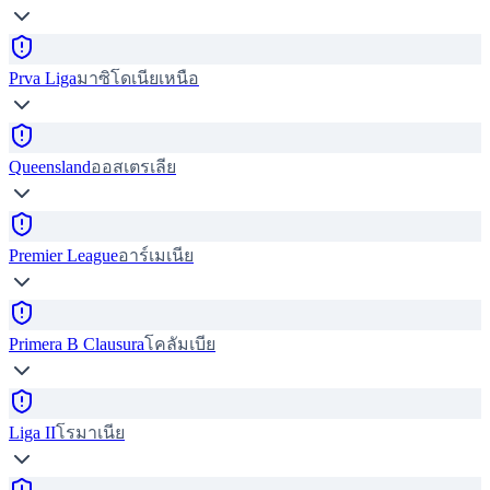
Prva Liga
มาซิโดเนียเหนือ
Queensland
ออสเตรเลีย
Premier League
อาร์เมเนีย
Primera B Clausura
โคลัมเบีย
Liga II
โรมาเนีย