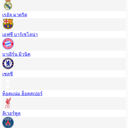
เรอัล มาดริด
เอฟซี บาร์เซโลน่า
บาเยิร์น มิวนิค
เชลซี
ท็อตแน่ม ฮ็อตสเปอร์
ลิเวอร์พูล