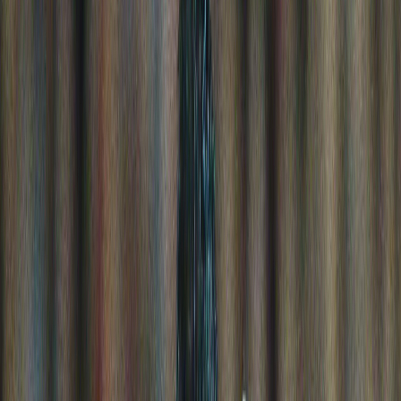
เอฟซี บาร์เซโลน่า
บาเยิร์น มิวนิค
เชลซี
ท็อตแน่ม ฮ็อตสเปอร์
ลิเวอร์พูล
ปารีส-แซงต์ แชร์กแมง