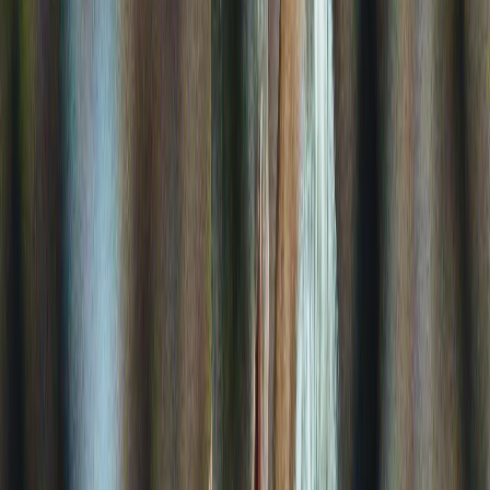
ดิวิชั่น 2
เดนมาร์ก
โคปปา อิตาเลีย
อิตาลี
ซูเปอร์ ลีก
จีน
2. บุนเดสลีกา
เยอรมนี
2.ลีกา
ออสเตรีย