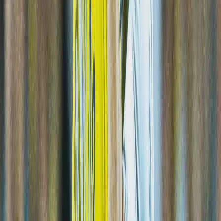
2. Division Norrland Relegation Group
สวีเดน
ดิวิชั่น 2
เดนมาร์ก
โคปปา อิตาเลีย
อิตาลี
ซูเปอร์ ลีก
จีน
2. บุนเดสลีกา
เยอรมนี