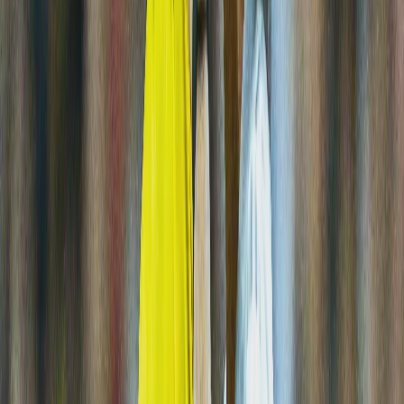
ปารีส-แซงต์ แชร์กแมง
ยูเวนตุส เอฟซี
เอซี มิลาน
อินเตอร์ มิลาน
อาแจกซ์ อัมสเตอร์ดัม
โบรุสเซีย ดอร์ทมุนด์
ไบเออร์ เลเวอร์คูเซ่น