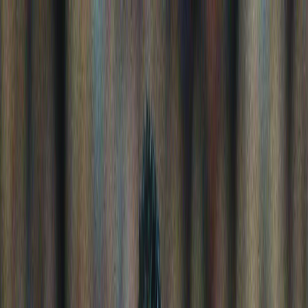
เมนู
หน้าแรก
รายการสด
โปรแกรมการแข่งขัน
ผลการ
แข่งขัน
ฟุตบอลโลก 2026
news
ทักษะฟุตบอล
ทีมชั้นนำ
อาร์เซนอล
แมนเชสเตอร์ ซิตี้
เรอัล มาดริด