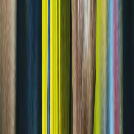
Haaland leads the line for Norway as they prepare for their biggest game in
decades. Photo: BBC Sport
The Night the Lions Tumbled
The date was September 9, 1981, and Ron Greenwood’s
England arrived at the Ullevaal Stadium expecting a routine
victory. They had dismantled Norway 4-0 at Wembley just a
year earlier, and the squad was packed with the elite talent of
the era. Bryan Robson, Kevin Keegan, and Trevor Francis
were names that commanded respect across Europe. Norway,