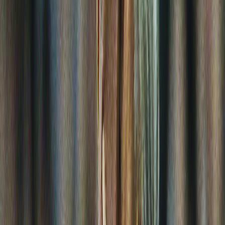
2. Division Vaestra Goetaland
สวีเดน
J. League
ญี่ปุ่น
Queensland Premier League
ออสเตรเลีย
ดูแรนด์ คัพ
อินเดีย
Damallsvenskan
สวีเดน
Regionalliga Southwest
เยอรมนี