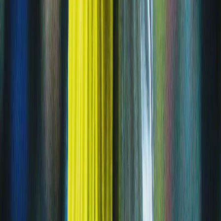
for his broadcasts like a musician for a concert. Despite the
perceived madness of the Thatcher speech, Lillelien was a
well-read, deeply emotional man who understood the power
of the moment. He died just six years later, but his voice
remains the soundtrack to Norwegian football.
Former Premier League striker Egil Ostenstad noted that
Lillelien’s outburst was atypical for Norwegians, who
generally prefer to keep their emotions in check. This lack of
restraint is exactly why the commentary resonated so deeply.
It broke the mold of the stoic Scandinavian and replaced it
with a raw, unadulterated passion. Every time these two
nations meet, whether in the men's or women’s game, the
newspapers in Oslo and London inevitably return to that
speech. It is a haunting melody that England simply cannot