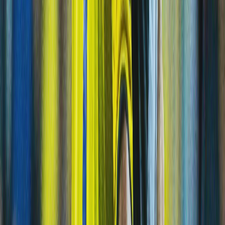
กลับไปที่ข่าว
ฟุตบอลโลก 2026
Wednesday, 8 July 2026
อ่าน 6 นาที
Miami HEAT: England and
Norway rekindle a rivalry of
history and hurt
As England prepare for a World Cup quarter-final in Miami,
the ghost of 1981 and the most famous piece of commentary
in football history returns to haunt them.