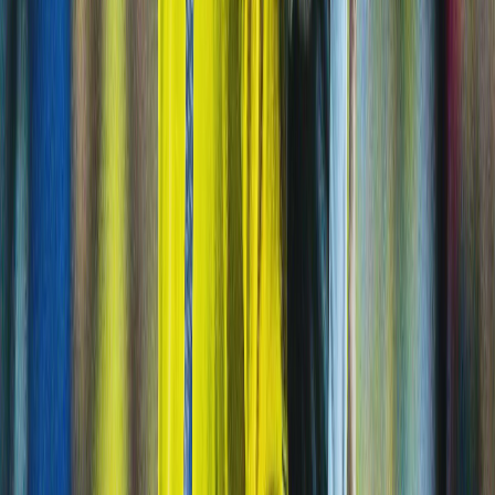
Regionalliga West
เยอรมนี
Oberliga Baden-Wurttemberg
เยอรมนี
การตั้งค่า
สด
โปรแกรมการแข่งขัน
ผลการแข่งขัน
ฟุตบอลโลก 2026
news
ทักษะฟุตบอล