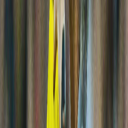
เรอัล มาดริด
เอฟซี บาร์เซโลน่า
บาเยิร์น มิวนิค
เชลซี
ท็อตแน่ม ฮ็อตสเปอร์
ลิเวอร์พูล