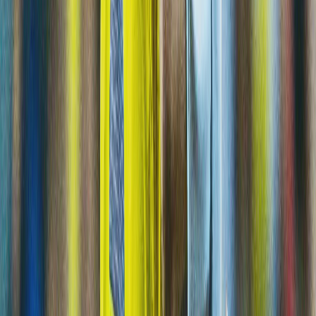
2. Division Vaestra Goetaland
สวีเดน
J. League
ญี่ปุ่น
Queensland Premier League
ออสเตรเลีย
ดูแรนด์ คัพ
อินเดีย
Damallsvenskan
สวีเดน