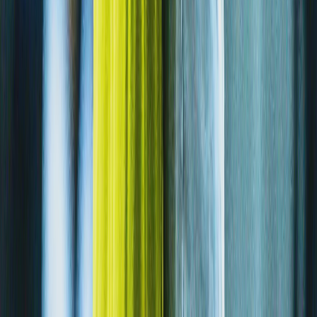
Rock Stadium. If Norway pull off another shock, expect the
airwaves to crackle once again with the news of another
beating.
more football news on MATCHLINE
How do you feel about this story?
🔥
0
👏
0
😮
0
😢
0
Comments coming soon — be the first to join the conversation.
สดบน MATCHLINE
ติดตามทุกประตูแบบเรียลไทม์
ติดตามสกอร์สด
บทความที่เกี่ยวข้อง