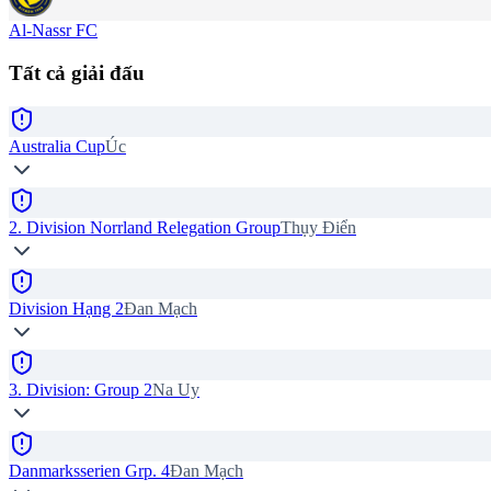
Al-Nassr FC
Tất cả giải đấu
Australia Cup
Úc
2. Division Norrland Relegation Group
Thụy Điển
Division Hạng 2
Đan Mạch
3. Division: Group 2
Na Uy
Danmarksserien Grp. 4
Đan Mạch