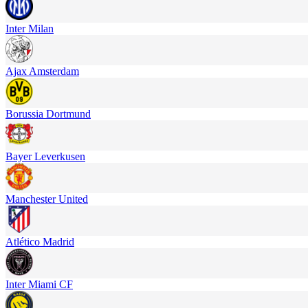
Inter Milan
Ajax Amsterdam
Borussia Dortmund
Bayer Leverkusen
Manchester United
Atlético Madrid
Inter Miami CF