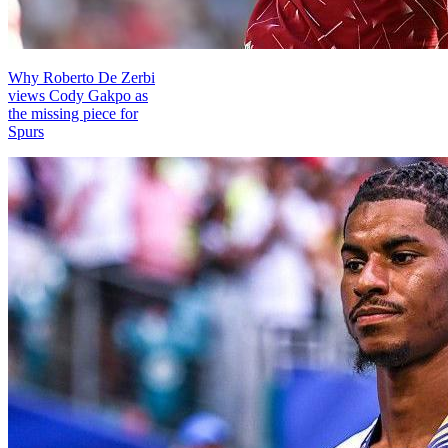
Why Roberto De Zerbi
views Cody Gakpo as
the missing piece for
Spurs