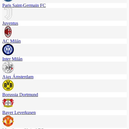
Paris Saint-Germain FC
Juventus
AC Milán
Inter Milán
Ajax Ámsterdam
Borussia Dortmund
Bayer Leverkusen