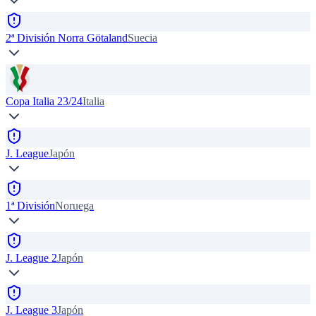
2ª División Norra Götaland
Suecia
Copa Italia 23/24
Italia
J. League
Japón
1ª División
Noruega
J. League 2
Japón
J. League 3
Japón