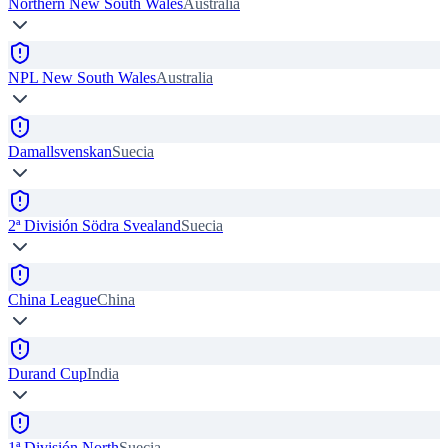
Northern New South Wales
Australia
NPL New South Wales
Australia
Damallsvenskan
Suecia
2ª División Södra Svealand
Suecia
China League
China
Durand Cup
India
1ª División North
Suecia