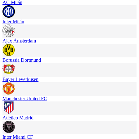
AC Milán
Inter Milán
Ajax Ámsterdam
Borussia Dortmund
Bayer Leverkusen
Manchester United FC
Atlético Madrid
Inter Miami CF