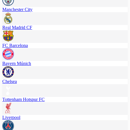
Manchester City
Real Madrid CF
FC Barcelona
Bayern Múnich
Chelsea
Tottenham Hotspur FC
Liverpool