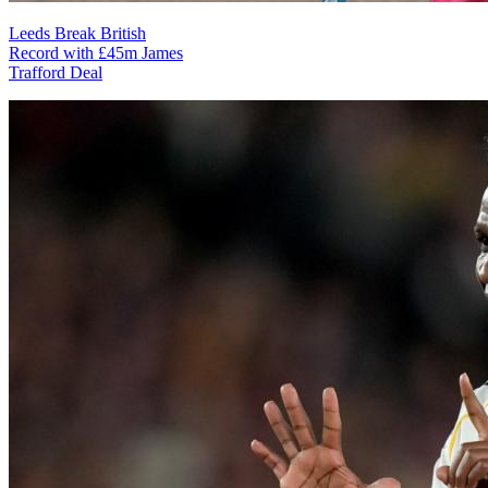
Leeds Break British
Record with £45m James
Trafford Deal