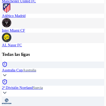
Manchester United FC
Atlético Madrid
Inter Miami CF
AL Nassr FC
Todas las ligas
Australia Cup
Australia
2ª División Norrland
Suecia