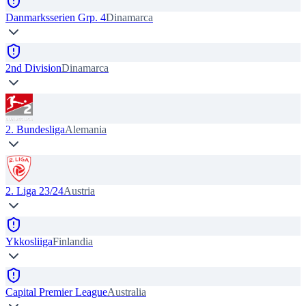
Danmarksserien Grp. 4
Dinamarca
2nd Division
Dinamarca
2. Bundesliga
Alemania
2. Liga 23/24
Austria
Ykkosliiga
Finlandia
Capital Premier League
Australia