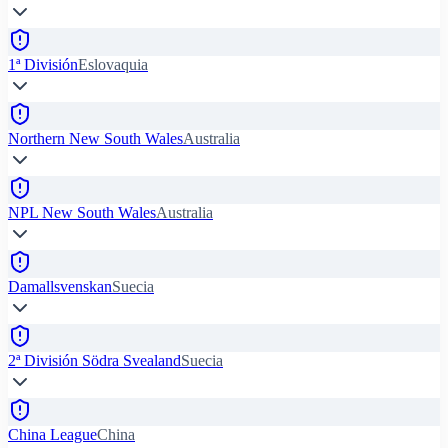
1ª División
Eslovaquia
Northern New South Wales
Australia
NPL New South Wales
Australia
Damallsvenskan
Suecia
2ª División Södra Svealand
Suecia
China League
China