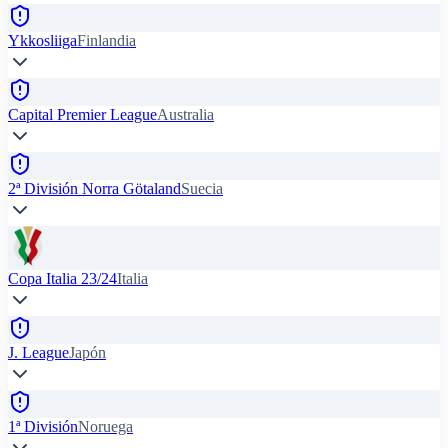
Ykkosliiga
Finlandia
Capital Premier League
Australia
2ª División Norra Götaland
Suecia
Copa Italia 23/24
Italia
J. League
Japón
1ª División
Noruega