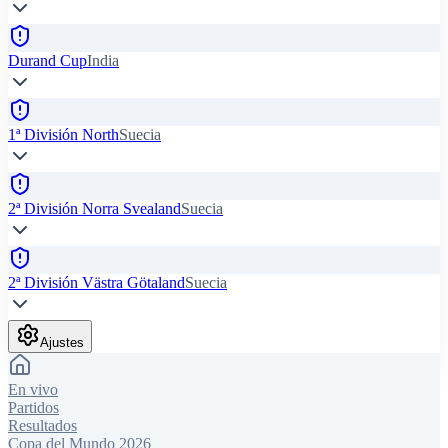
Durand Cup
India
1ª División North
Suecia
2ª División Norra Svealand
Suecia
2ª División Västra Götaland
Suecia
Ajustes
En vivo
Partidos
Resultados
Copa del Mundo 2026