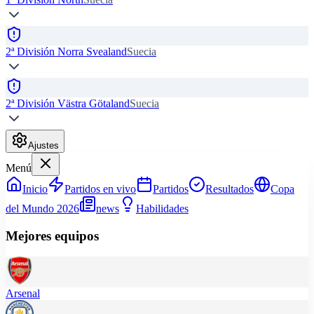
2ª División Norra Svealand
Suecia
2ª División Västra Götaland
Suecia
Ajustes
Menú
Inicio
Partidos en vivo
Partidos
Resultados
Copa
del Mundo 2026
news
Habilidades
Mejores equipos
Arsenal