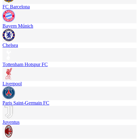
FC Barcelona
Bayern Múnich
Chelsea
Tottenham Hotspur FC
Liverpool
Paris Saint-Germain FC
Juventus