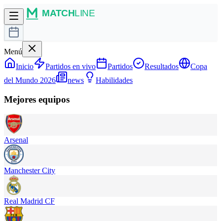
Menú
Inicio
Partidos en vivo
Partidos
Resultados
Copa
del Mundo 2026
news
Habilidades
Mejores equipos
Arsenal
Manchester City
Real Madrid CF