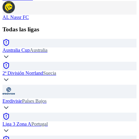
AL Nassr FC
Todas las ligas
Australia Cup
Australia
2ª División Norrland
Suecia
Eredivisie
Países Bajos
Liga 3 Zona A
Portugal