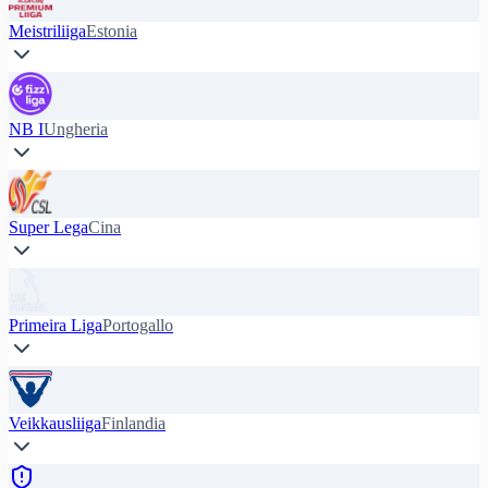
Meistriliiga
Estonia
NB I
Ungheria
Super Lega
Cina
Primeira Liga
Portogallo
Veikkausliiga
Finlandia