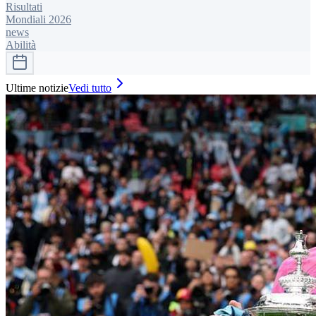
Risultati
Mondiali 2026
news
Abilità
Ultime notizie
Vedi tutto