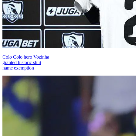
Colo Colo hero Vozinha
granted historic shirt
name exemption