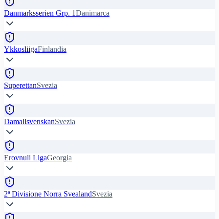
Danmarksserien Grp. 1
Danimarca
Ykkosliiga
Finlandia
Superettan
Svezia
Damallsvenskan
Svezia
Erovnuli Liga
Georgia
2ª Divisione Norra Svealand
Svezia