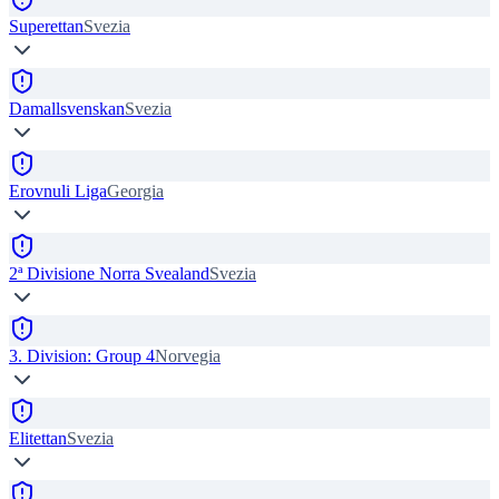
Superettan
Svezia
Damallsvenskan
Svezia
Erovnuli Liga
Georgia
2ª Divisione Norra Svealand
Svezia
3. Division: Group 4
Norvegia
Elitettan
Svezia