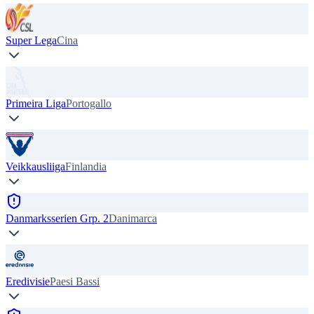
Super Lega
Cina
Primeira Liga
Portogallo
Veikkausliiga
Finlandia
Danmarksserien Grp. 2
Danimarca
Eredivisie
Paesi Bassi