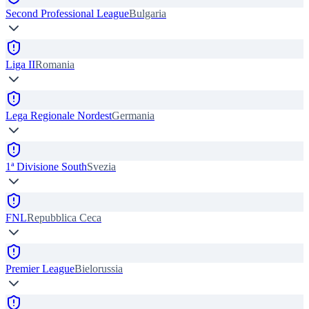
Second Professional League
Bulgaria
Liga II
Romania
Lega Regionale Nordest
Germania
1ª Divisione South
Svezia
FNL
Repubblica Ceca
Premier League
Bielorussia