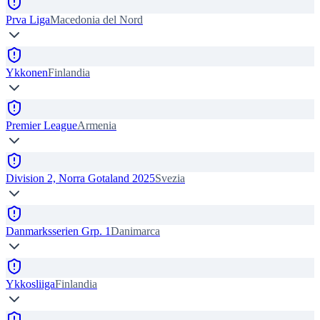
Prva Liga
Macedonia del Nord
Ykkonen
Finlandia
Premier League
Armenia
Division 2, Norra Gotaland 2025
Svezia
Danmarksserien Grp. 1
Danimarca
Ykkosliiga
Finlandia