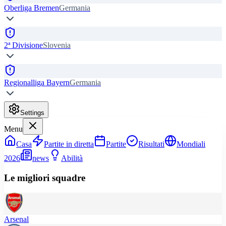
Oberliga Bremen
Germania
2ª Divisione
Slovenia
Regionalliga Bayern
Germania
Settings
Menu
Casa
Partite in diretta
Partite
Risultati
Mondiali
2026
news
Abilità
Le migliori squadre
Arsenal