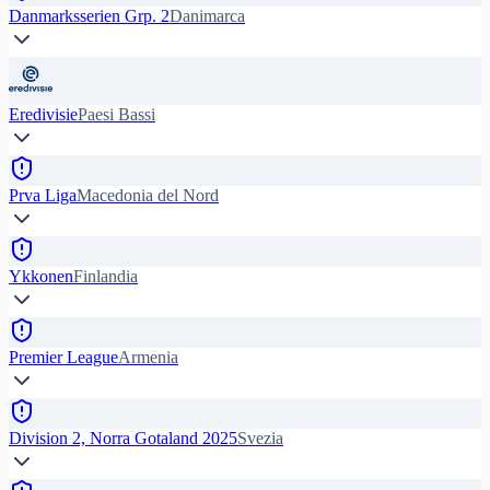
Danmarksserien Grp. 2
Danimarca
Eredivisie
Paesi Bassi
Prva Liga
Macedonia del Nord
Ykkonen
Finlandia
Premier League
Armenia
Division 2, Norra Gotaland 2025
Svezia