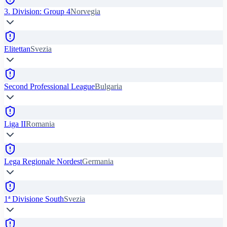
3. Division: Group 4
Norvegia
Elitettan
Svezia
Second Professional League
Bulgaria
Liga II
Romania
Lega Regionale Nordest
Germania
1ª Divisione South
Svezia