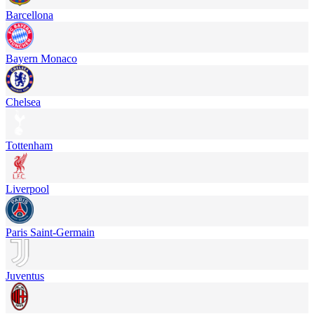
Barcellona
Bayern Monaco
Chelsea
Tottenham
Liverpool
Paris Saint-Germain
Juventus