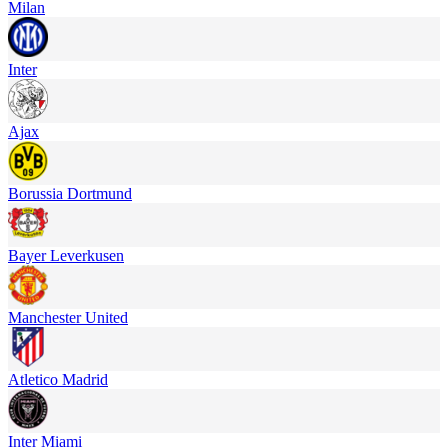
Milan
Inter
Ajax
Borussia Dortmund
Bayer Leverkusen
Manchester United
Atletico Madrid
Inter Miami