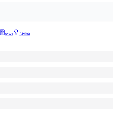
news
Abilità