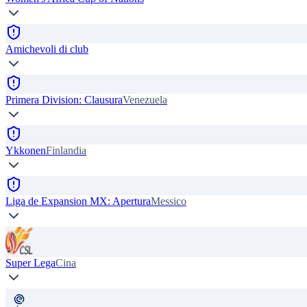
Amichevoli di club
Primera Division: Clausura
Venezuela
Ykkonen
Finlandia
Liga de Expansion MX: Apertura
Messico
Super Lega
Cina