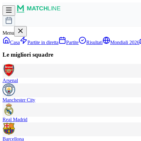
Menu
Casa
Partite in diretta
Partite
Risultati
Mondiali 2026
Le migliori squadre
Arsenal
Manchester City
Real Madrid
Barcellona