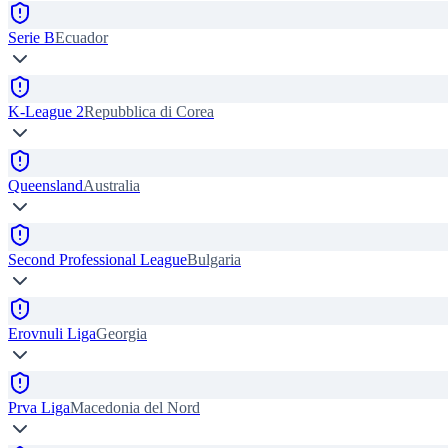
Serie B
Ecuador
K-League 2
Repubblica di Corea
Queensland
Australia
Second Professional League
Bulgaria
Erovnuli Liga
Georgia
Prva Liga
Macedonia del Nord