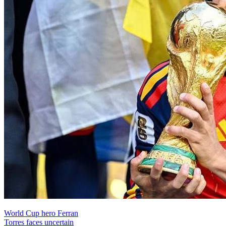
World Cup hero Ferran
Torres faces uncertain