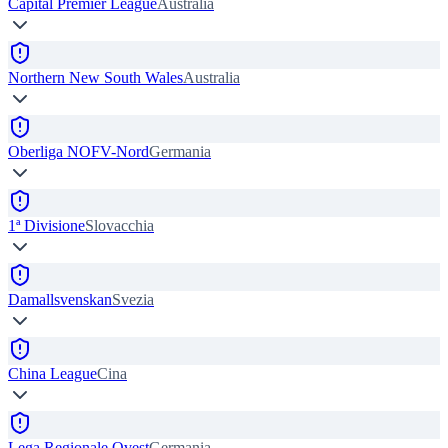
Capital Premier League
Australia
Northern New South Wales
Australia
Oberliga NOFV-Nord
Germania
1ª Divisione
Slovacchia
Damallsvenskan
Svezia
China League
Cina
Lega Regionale Ovest
Germania