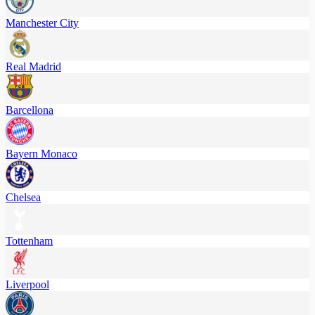
Manchester City
Real Madrid
Barcellona
Bayern Monaco
Chelsea
Tottenham
Liverpool