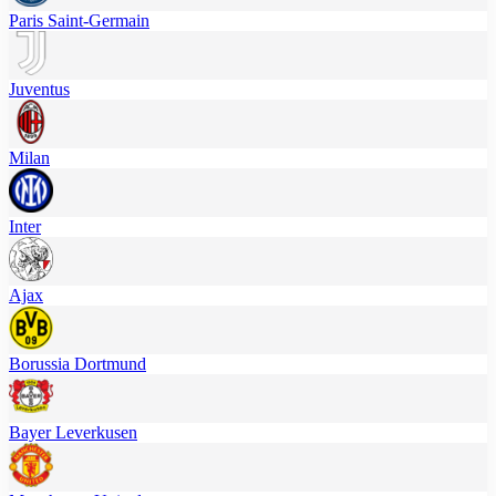
Paris Saint-Germain
Juventus
Milan
Inter
Ajax
Borussia Dortmund
Bayer Leverkusen