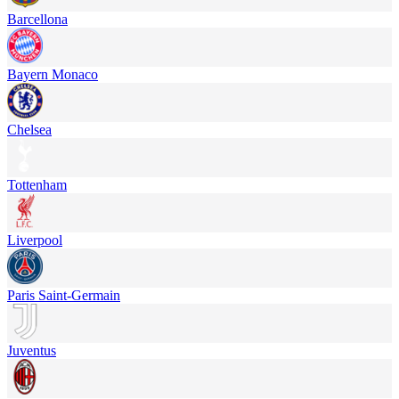
Barcellona
Bayern Monaco
Chelsea
Tottenham
Liverpool
Paris Saint-Germain
Juventus