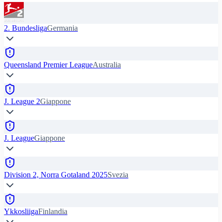
2. Bundesliga
Germania
Queensland Premier League
Australia
J. League 2
Giappone
J. League
Giappone
Division 2, Norra Gotaland 2025
Svezia
Ykkosliiga
Finlandia