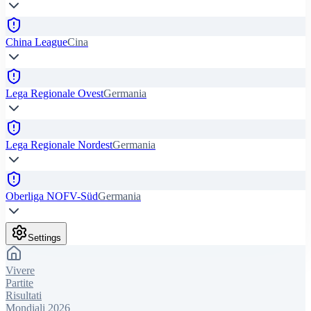
China League
Cina
Lega Regionale Ovest
Germania
Lega Regionale Nordest
Germania
Oberliga NOFV-Süd
Germania
Settings
Vivere
Partite
Risultati
Mondiali 2026