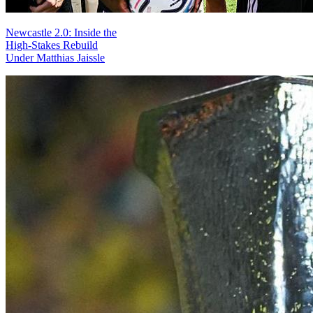
Newcastle 2.0: Inside the
High-Stakes Rebuild
Under Matthias Jaissle