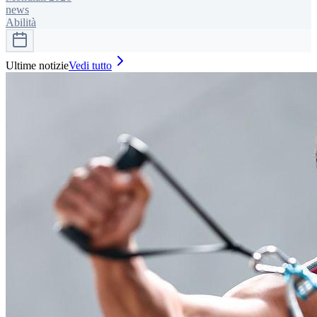
news
Abilità
Ultime notizie
Vedi tutto