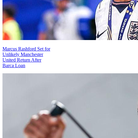
Marcus Rashford Set for
Unlikely Manchester
United Return After
Barca Loan