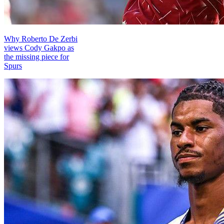
Why Roberto De Zerbi
views Cody Gakpo as
the missing piece for
Spurs