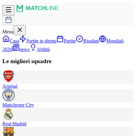
Menu
Casa
Partite in diretta
Partite
Risultati
Mondiali
2026
news
Abilità
Le migliori squadre
Arsenal
Manchester City
Real Madrid