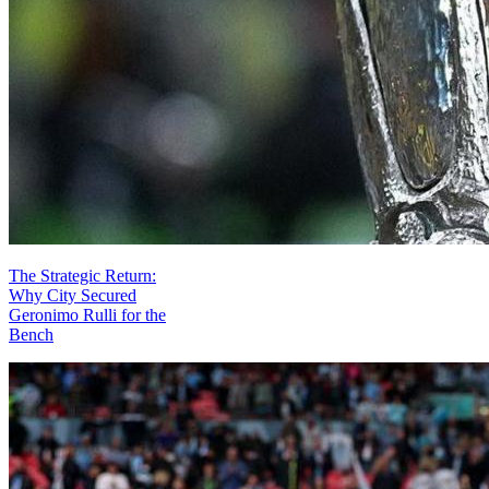
The Strategic Return:
Why City Secured
Geronimo Rulli for the
Bench