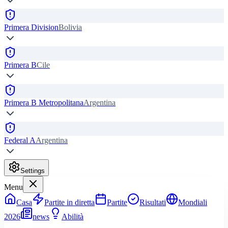
Primera Division
Bolivia
Primera B
Cile
Primera B Metropolitana
Argentina
Federal A
Argentina
Settings
Menu
Casa
Partite in diretta
Partite
Risultati
Mondiali
2026
news
Abilità