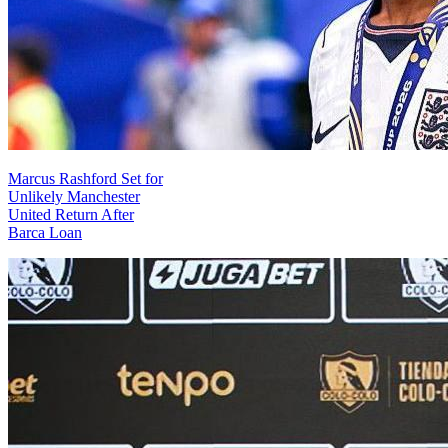
Marcus Rashford Set for
Unlikely Manchester
United Return After
Barca Loan