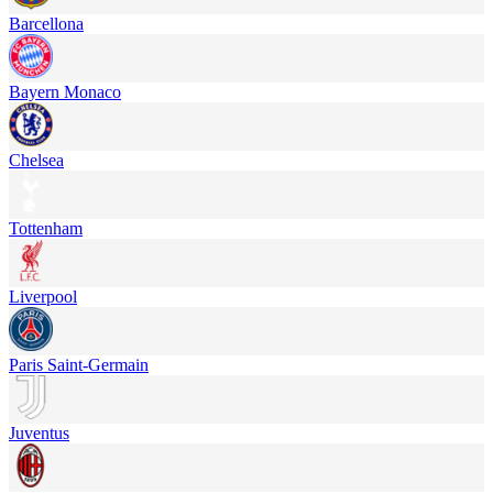
Barcellona
Bayern Monaco
Chelsea
Tottenham
Liverpool
Paris Saint-Germain
Juventus