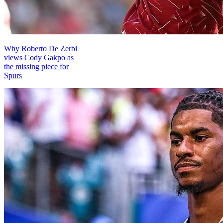
Why Roberto De Zerbi
views Cody Gakpo as
the missing piece for
Spurs