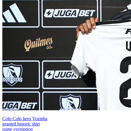
Colo Colo hero Vozinha
granted historic shirt
name exemption