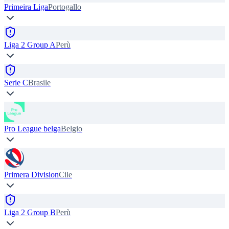
Primeira Liga
Portogallo
Liga 2 Group A
Perù
Serie C
Brasile
Pro League belga
Belgio
Primera Division
Cile
Liga 2 Group B
Perù