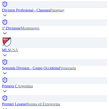
Division Profesional - Clausura
Paraguay
1ª Divisione
Montenegro
MLS
USA
Segunda Division - Grupo Occidental
Venezuela
Primera C
Argentina
Premier League
Bosnia ed Erzegovina