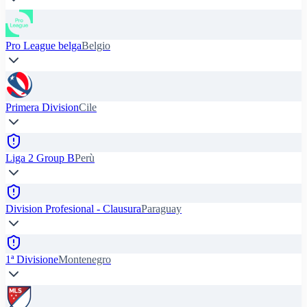
Pro League belga
Belgio
Primera Division
Cile
Liga 2 Group B
Perù
Division Profesional - Clausura
Paraguay
1ª Divisione
Montenegro