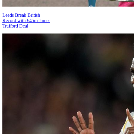
Leeds Break British
Record with £45m James
Trafford Deal