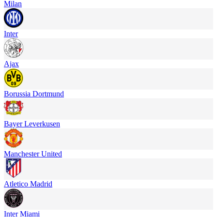
Milan
Inter
Ajax
Borussia Dortmund
Bayer Leverkusen
Manchester United
Atletico Madrid
Inter Miami