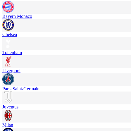
Bayern Monaco
Chelsea
Tottenham
Liverpool
Paris Saint-Germain
Juventus
Milan