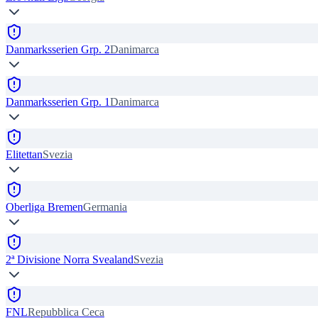
Danmarksserien Grp. 2
Danimarca
Danmarksserien Grp. 1
Danimarca
Elitettan
Svezia
Oberliga Bremen
Germania
2ª Divisione Norra Svealand
Svezia
FNL
Repubblica Ceca