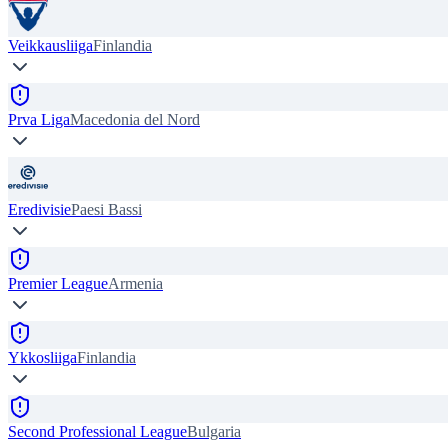
Veikkausliiga
Finlandia
Prva Liga
Macedonia del Nord
Eredivisie
Paesi Bassi
Premier League
Armenia
Ykkosliiga
Finlandia
Second Professional League
Bulgaria