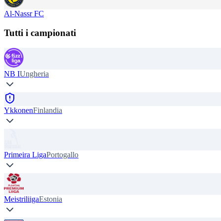
Al-Nassr FC
Tutti i campionati
NB I
Ungheria
Ykkonen
Finlandia
Primeira Liga
Portogallo
Meistriliiga
Estonia