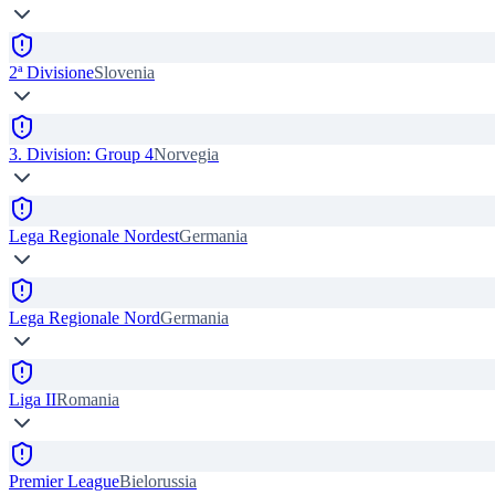
2ª Divisione
Slovenia
3. Division: Group 4
Norvegia
Lega Regionale Nordest
Germania
Lega Regionale Nord
Germania
Liga II
Romania
Premier League
Bielorussia