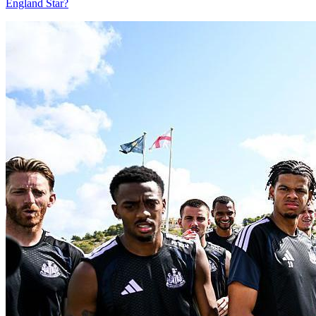
England Star?