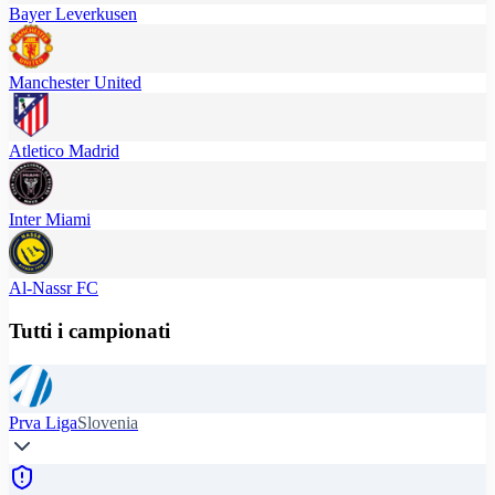
Bayer Leverkusen
Manchester United
Atletico Madrid
Inter Miami
Al-Nassr FC
Tutti i campionati
Prva Liga
Slovenia