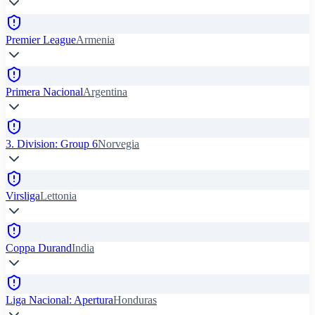
Premier League
Armenia
Primera Nacional
Argentina
3. Division: Group 6
Norvegia
Virsliga
Lettonia
Coppa Durand
India
Liga Nacional: Apertura
Honduras