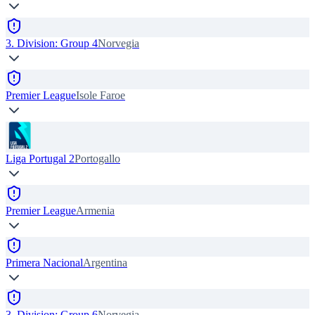
3. Division: Group 4
Norvegia
Premier League
Isole Faroe
Liga Portugal 2
Portogallo
Premier League
Armenia
Primera Nacional
Argentina
3. Division: Group 6
Norvegia