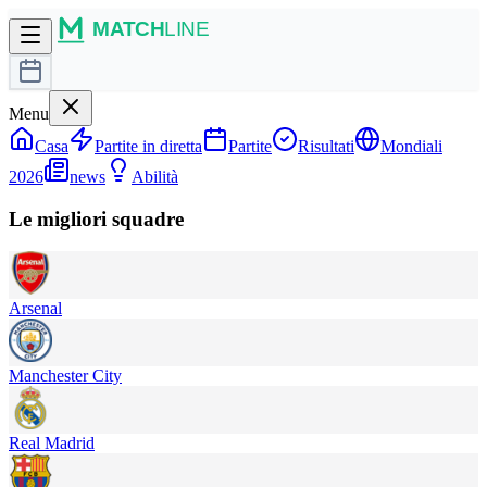
Menu
Casa
Partite in diretta
Partite
Risultati
Mondiali
2026
news
Abilità
Le migliori squadre
Arsenal
Manchester City
Real Madrid