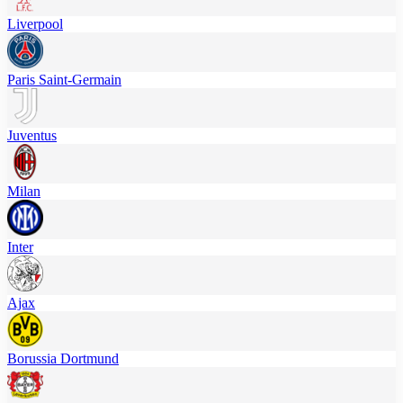
Liverpool
Paris Saint-Germain
Juventus
Milan
Inter
Ajax
Borussia Dortmund