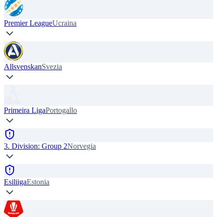
Premier League
Ucraina
Allsvenskan
Svezia
Primeira Liga
Portogallo
3. Division: Group 2
Norvegia
Esiliiga
Estonia