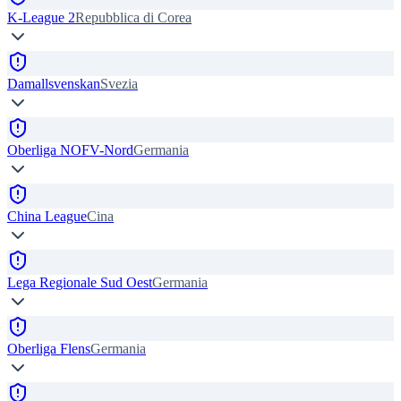
K-League 2
Repubblica di Corea
Damallsvenskan
Svezia
Oberliga NOFV-Nord
Germania
China League
Cina
Lega Regionale Sud Oest
Germania
Oberliga Flens
Germania