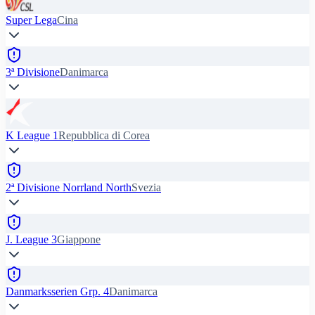
Super Lega
Cina
3ª Divisione
Danimarca
K League 1
Repubblica di Corea
2ª Divisione Norrland North
Svezia
J. League 3
Giappone
Danmarksserien Grp. 4
Danimarca