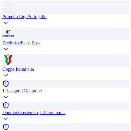
Primeira Liga
Portogallo
Eredivisie
Paesi Bassi
Coppa Italia
Italia
J. League 2
Giappone
Danmarksserien Grp. 3
Danimarca