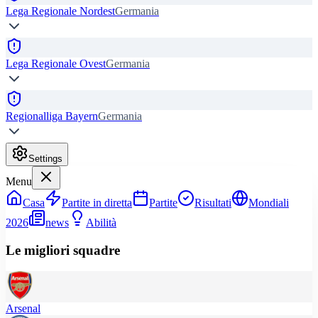
Lega Regionale Nordest
Germania
Lega Regionale Ovest
Germania
Regionalliga Bayern
Germania
Settings
Menu
Casa
Partite in diretta
Partite
Risultati
Mondiali
2026
news
Abilità
Le migliori squadre
Arsenal