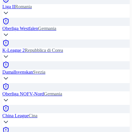
Liga II
Romania
Oberliga Westfalen
Germania
K-League 2
Repubblica di Corea
Damallsvenskan
Svezia
Oberliga NOFV-Nord
Germania
China League
Cina