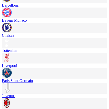
Barcellona
Bayern Monaco
Chelsea
Tottenham
Liverpool
Paris Saint-Germain
Juventus