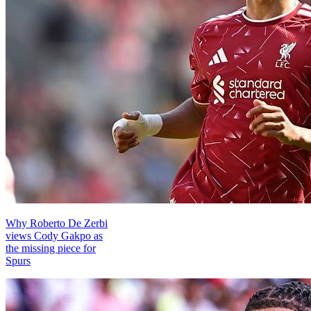
Why Roberto De Zerbi
views Cody Gakpo as
the missing piece for
Spurs