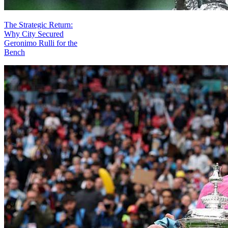
The Strategic Return:
Why City Secured
Geronimo Rulli for the
Bench