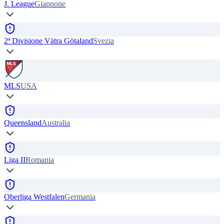
J. League
Giappone
2ª Divisione Vätra Götaland
Svezia
MLS
USA
Queensland
Australia
Liga II
Romania
Oberliga Westfalen
Germania