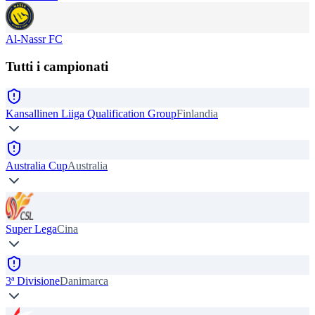
Al-Nassr FC
Tutti i campionati
Kansallinen Liiga Qualification Group
Finlandia
Australia Cup
Australia
Super Lega
Cina
3ª Divisione
Danimarca