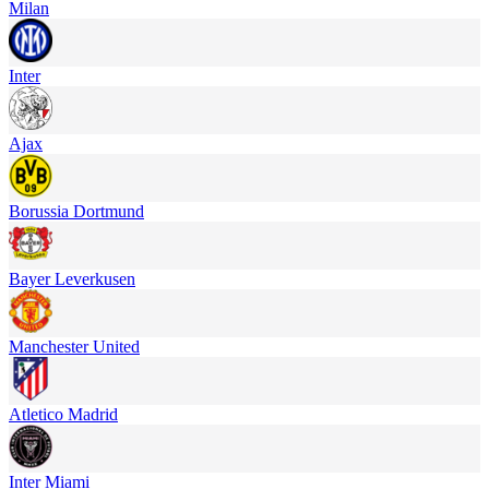
Milan
Inter
Ajax
Borussia Dortmund
Bayer Leverkusen
Manchester United
Atletico Madrid
Inter Miami