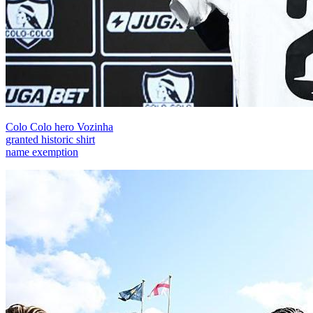
Colo Colo hero Vozinha
granted historic shirt
name exemption