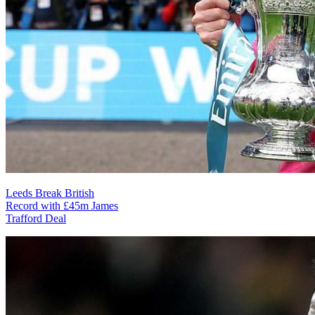
Leeds Break British
Record with £45m James
Trafford Deal