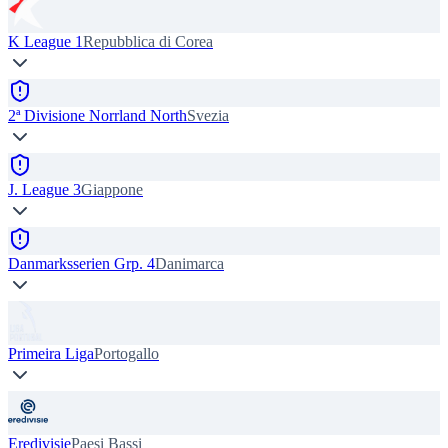
K League 1
Repubblica di Corea
2ª Divisione Norrland North
Svezia
J. League 3
Giappone
Danmarksserien Grp. 4
Danimarca
Primeira Liga
Portogallo
Eredivisie
Paesi Bassi