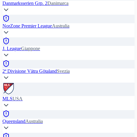
Danmarksserien Grp. 2
Danimarca
NorZone Premier League
Australia
J. League
Giappone
2ª Divisione Vätra Götaland
Svezia
MLS
USA
Queensland
Australia