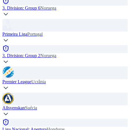
3. Division: Group 6
Noruega
Primeira Liga
Portugal
3. Division: Group 2
Noruega
Premier League
Ucrânia
Allsvenskan
Suécia
Liga Nacional: Apertura
Honduras