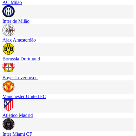
AC Milão
Inter de Milão
Ajax Amesterdão
Borussia Dortmund
Bayer Leverkusen
Manchester United FC
Atlético Madrid
Inter Miami CF