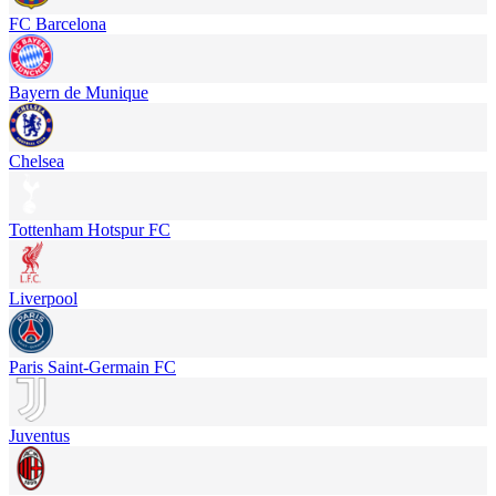
FC Barcelona
Bayern de Munique
Chelsea
Tottenham Hotspur FC
Liverpool
Paris Saint-Germain FC
Juventus