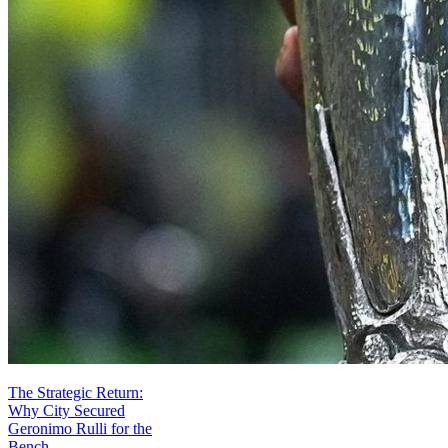
The Strategic Return:
Why City Secured
Geronimo Rulli for the
Bench