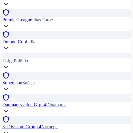
Premier League
Ilhas Faroe
Durand Cup
India
I Liga
Polônia
Superettan
Suécia
Danmarksserien Grp. 4
Dinamarca
3. Division: Group 4
Noruega