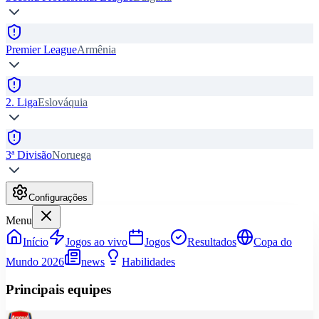
Premier League
Armênia
2. Liga
Eslováquia
3ª Divisão
Noruega
Configurações
Menu
Início
Jogos ao vivo
Jogos
Resultados
Copa do
Mundo 2026
news
Habilidades
Principais equipes