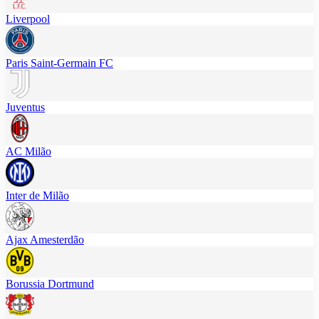
Liverpool
Paris Saint-Germain FC
Juventus
AC Milão
Inter de Milão
Ajax Amesterdão
Borussia Dortmund