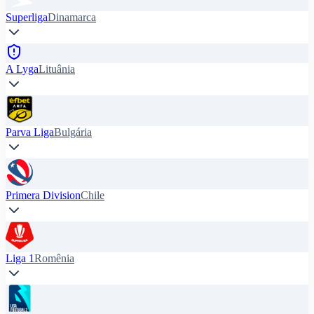
Superliga
Dinamarca
A Lyga
Lituânia
Parva Liga
Bulgária
Primera Division
Chile
Liga 1
Romênia