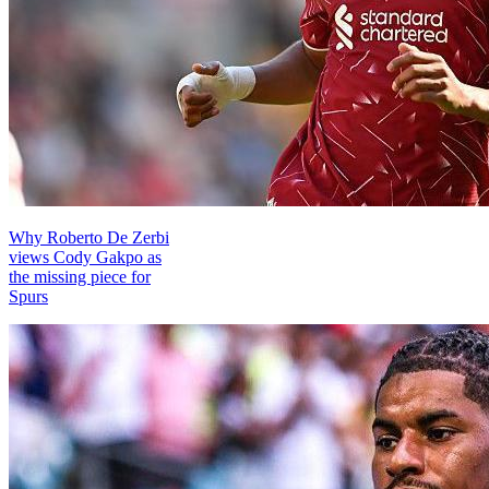
Why Roberto De Zerbi
views Cody Gakpo as
the missing piece for
Spurs