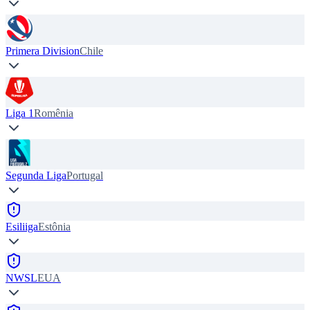
Primera Division
Chile
Liga 1
Romênia
Segunda Liga
Portugal
Esiliiga
Estônia
NWSL
EUA