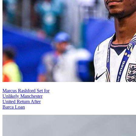
Marcus Rashford Set for
Unlikely Manchester
United Return After
Barca Loan