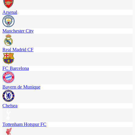
Arsenal
Manchester City
Real Madrid CF
FC Barcelona
Bayern de Munique
Chelsea
Tottenham Hotspur FC