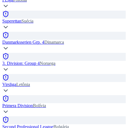
Superettan
Suécia
Danmarksserien Grp. 4
Dinamarca
3. Division: Group 4
Noruega
Virsliga
Letônia
Primera Division
Bolívia
Second Professional League
Bulgária