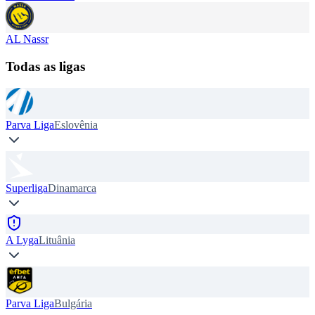
AL Nassr
Todas as ligas
Parva Liga
Eslovênia
Superliga
Dinamarca
A Lyga
Lituânia
Parva Liga
Bulgária