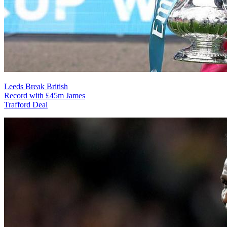
Leeds Break British
Record with £45m James
Trafford Deal