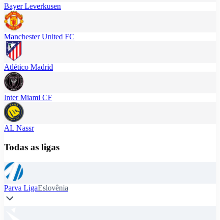
Bayer Leverkusen
Manchester United FC
Atlético Madrid
Inter Miami CF
AL Nassr
Todas as ligas
Parva Liga
Eslovênia