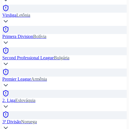
Virsliga
Letônia
Primera Division
Bolívia
Second Professional League
Bulgária
Premier League
Armênia
2. Liga
Eslováquia
3ª Divisão
Noruega