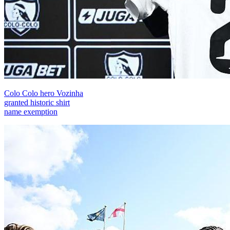
Colo Colo hero Vozinha
granted historic shirt
name exemption