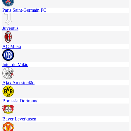
Paris Saint-Germain FC
Juventus
AC Milão
Inter de Milão
Ajax Amesterdão
Borussia Dortmund
Bayer Leverkusen