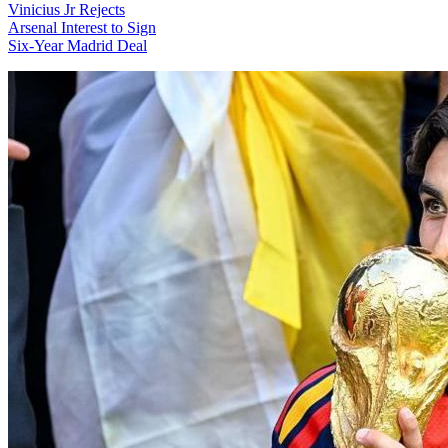
Vinicius Jr Rejects
Arsenal Interest to Sign
Six-Year Madrid Deal