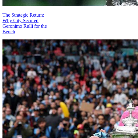
The Strategic Return:
Why City Secured
Geronimo Rulli for the
Bench