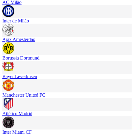
AC Milão
Inter de Milão
Ajax Amesterdão
Borussia Dortmund
Bayer Leverkusen
Manchester United FC
Atlético Madrid
Inter Miami CF