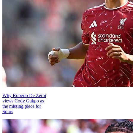
Why Roberto De Zerbi
views Cody Gakpo as
the missing piece for
Spurs