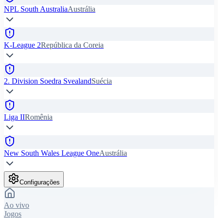
NPL South Australia
Austrália
K-League 2
República da Coreia
2. Division Soedra Svealand
Suécia
Liga II
Romênia
New South Wales League One
Austrália
Configurações
Ao vivo
Jogos