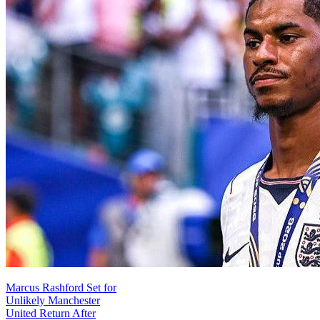
Marcus Rashford Set for
Unlikely Manchester
United Return After