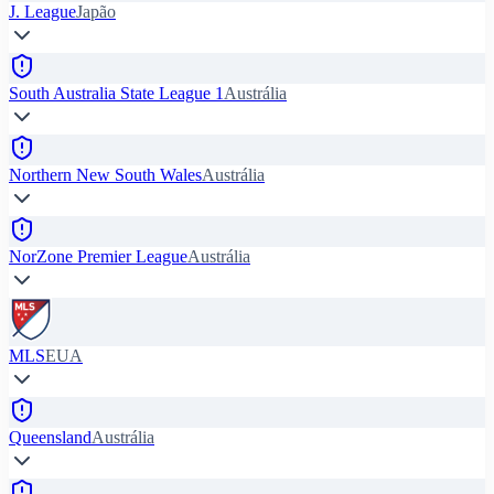
J. League
Japão
South Australia State League 1
Austrália
Northern New South Wales
Austrália
NorZone Premier League
Austrália
MLS
EUA
Queensland
Austrália