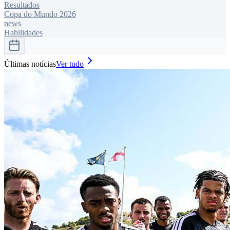
Resultados
Copa do Mundo 2026
news
Habilidades
Últimas notícias
Ver tudo