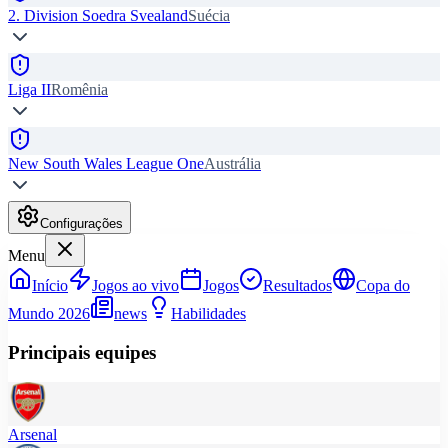
2. Division Soedra Svealand
Suécia
Liga II
Romênia
New South Wales League One
Austrália
Configurações
Menu
Início
Jogos ao vivo
Jogos
Resultados
Copa do
Mundo 2026
news
Habilidades
Principais equipes
Arsenal