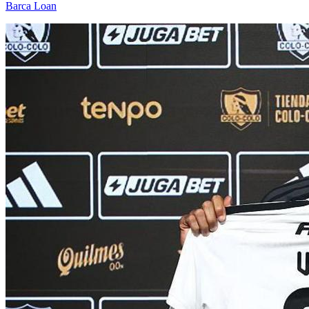
Barca Loan