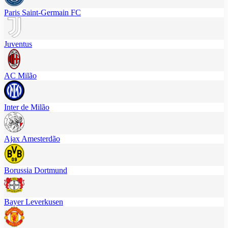
Paris Saint-Germain FC
Juventus
AC Milão
Inter de Milão
Ajax Amesterdão
Borussia Dortmund
Bayer Leverkusen