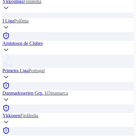
Ykkosliiga
Finlândia
I Liga
Polônia
Amistosos de Clubes
Primeira Liga
Portugal
Danmarksserien Grp. 1
Dinamarca
Ykkonen
Finlândia