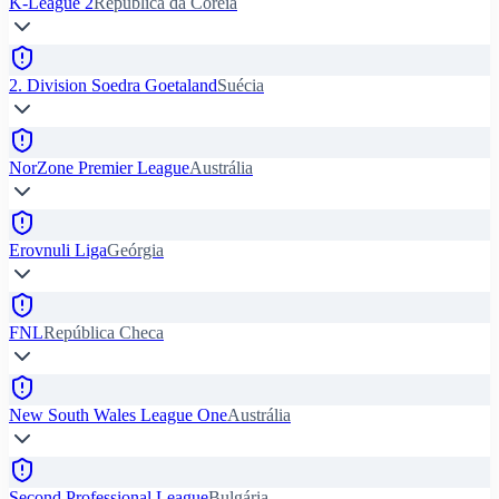
K-League 2
República da Coreia
2. Division Soedra Goetaland
Suécia
NorZone Premier League
Austrália
Erovnuli Liga
Geórgia
FNL
República Checa
New South Wales League One
Austrália
Second Professional League
Bulgária