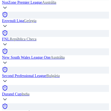
NorZone Premier League
Austrália
Erovnuli Liga
Geórgia
FNL
República Checa
New South Wales League One
Austrália
Second Professional League
Bulgária
Durand Cup
India