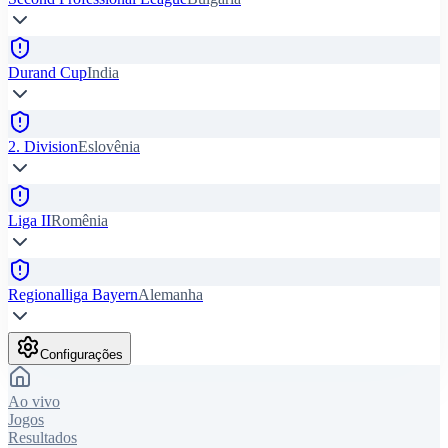
Durand Cup
India
2. Division
Eslovênia
Liga II
Romênia
Regionalliga Bayern
Alemanha
Configurações
Ao vivo
Jogos
Resultados