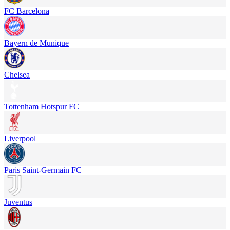
FC Barcelona
Bayern de Munique
Chelsea
Tottenham Hotspur FC
Liverpool
Paris Saint-Germain FC
Juventus