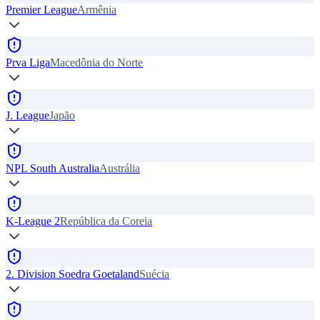
Premier League
Armênia
Prva Liga
Macedônia do Norte
J. League
Japão
NPL South Australia
Austrália
K-League 2
República da Coreia
2. Division Soedra Goetaland
Suécia