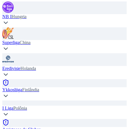
NB I
Hungria
Superliga
China
Eredivisie
Holanda
Ykkosliiga
Finlândia
I Liga
Polônia