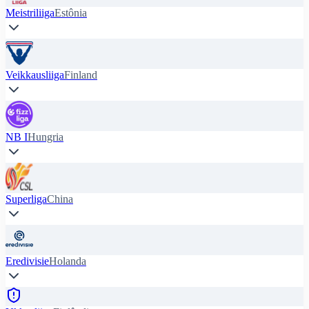
Meistriliiga
Estônia
Veikkausliiga
Finland
NB I
Hungria
Superliga
China
Eredivisie
Holanda