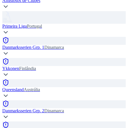
Amistosos de Clubes
Primeira Liga
Portugal
Danmarksserien Grp. 1
Dinamarca
Ykkonen
Finlândia
Queensland
Austrália
Danmarksserien Grp. 2
Dinamarca