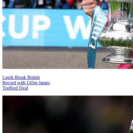
Leeds Break British
Record with £45m James
Trafford Deal