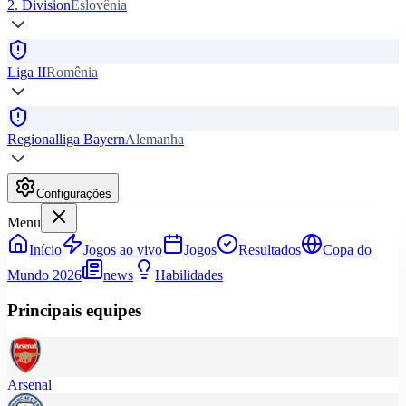
2. Division
Eslovênia
Liga II
Romênia
Regionalliga Bayern
Alemanha
Configurações
Menu
Início
Jogos ao vivo
Jogos
Resultados
Copa do
Mundo 2026
news
Habilidades
Principais equipes
Arsenal