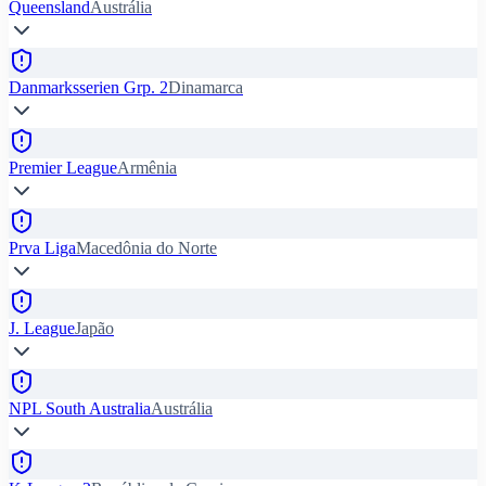
Queensland
Austrália
Danmarksserien Grp. 2
Dinamarca
Premier League
Armênia
Prva Liga
Macedônia do Norte
J. League
Japão
NPL South Australia
Austrália