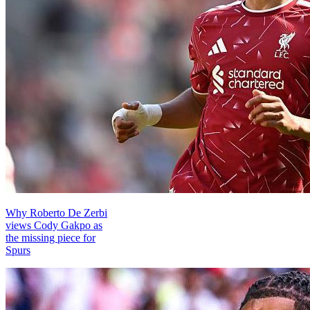
Why Roberto De Zerbi
views Cody Gakpo as
the missing piece for
Spurs