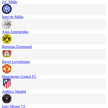
AC Milão
Inter de Milão
Ajax Amesterdão
Borussia Dortmund
Bayer Leverkusen
Manchester United FC
Atlético Madrid
Inter Miami CF