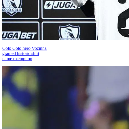
Colo Colo hero Vozinha
granted historic shirt
name exemption