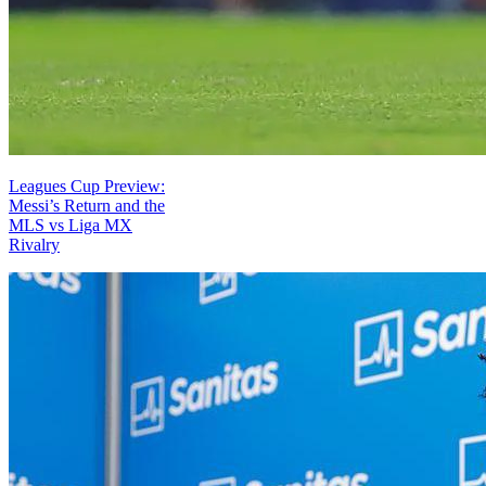
Leagues Cup Preview:
Messi’s Return and the
MLS vs Liga MX
Rivalry