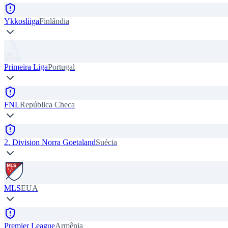
Ykkosliiga
Finlândia
Primeira Liga
Portugal
FNL
República Checa
2. Division Norra Goetaland
Suécia
MLS
EUA
Premier League
Armênia