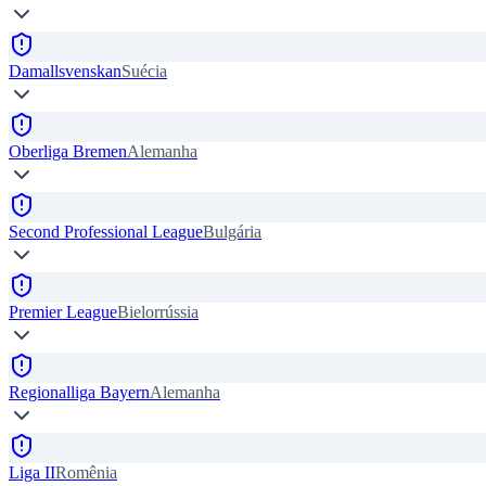
Damallsvenskan
Suécia
Oberliga Bremen
Alemanha
Second Professional League
Bulgária
Premier League
Bielorrússia
Regionalliga Bayern
Alemanha
Liga II
Romênia