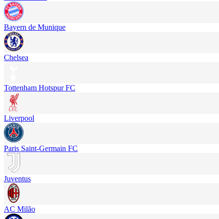
Bayern de Munique
Chelsea
Tottenham Hotspur FC
Liverpool
Paris Saint-Germain FC
Juventus
AC Milão