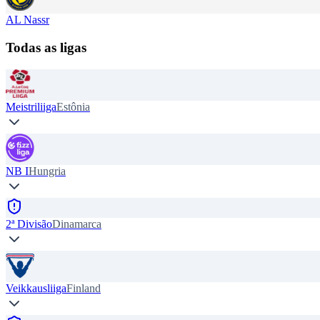
AL Nassr
Todas as ligas
Meistriliiga
Estônia
NB I
Hungria
2ª Divisão
Dinamarca
Veikkausliiga
Finland