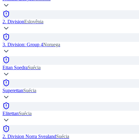
2. Division
Eslovênia
3. Division: Group 4
Noruega
Ettan Soedra
Suécia
Superettan
Suécia
Elitettan
Suécia
2. Division Norra Svealand
Suécia