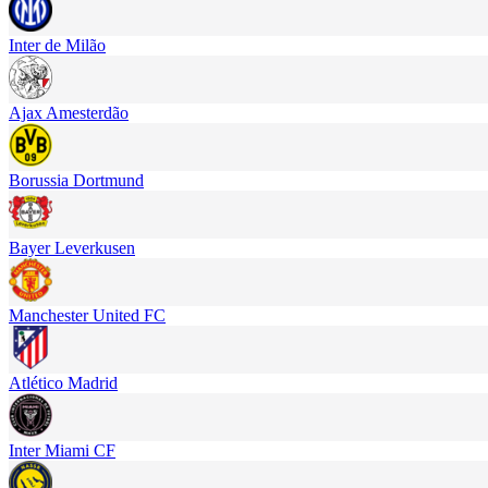
Inter de Milão
Ajax Amesterdão
Borussia Dortmund
Bayer Leverkusen
Manchester United FC
Atlético Madrid
Inter Miami CF