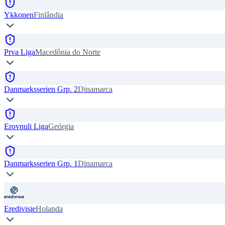
Ykkonen
Finlândia
Prva Liga
Macedônia do Norte
Danmarksserien Grp. 2
Dinamarca
Erovnuli Liga
Geórgia
Danmarksserien Grp. 1
Dinamarca
Eredivisie
Holanda